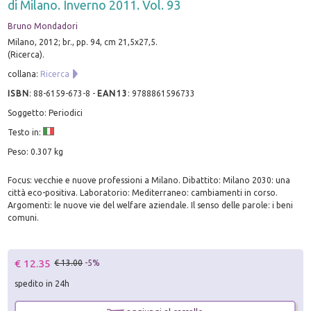
di Milano. Inverno 2011. Vol. 93
Bruno Mondadori
Milano, 2012; br., pp. 94, cm 21,5x27,5.
(Ricerca).
collana:
Ricerca
ISBN
:
88-6159-673-8
-
EAN13
:
9788861596733
Soggetto: Periodici
Testo in:
Peso: 0.307 kg
Focus: vecchie e nuove professioni a Milano. Dibattito: Milano 2030: una
città eco-positiva. Laboratorio: Mediterraneo: cambiamenti in corso.
Argomenti: le nuove vie del welfare aziendale. Il senso delle parole: i beni
comuni.
€ 12.35
€ 13.00
-5%
spedito in 24h