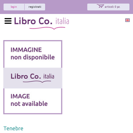
login
registrati
articoli: 0 pz.
Tenebre