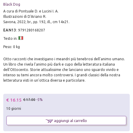
Black Dog
A cura di Pontuale D. e Lucini I. A.
Illustrazioni di D'Ariano R.
Savona, 2022; br., pp. 192, ill., cm 14x21.
EAN13
:
9791280168207
Testo in:
Peso: 0 kg
Otto racconti che investigano i meandri più tenebrosi dell'animo umano.
Un libro che rivela l'animo più dark e cupo della letteratura italiana
dell'Ottocento. Storie attualissime che lanciano uno sguardo vivido e
intenso su temi ancora molto controversi. I grandi classici della nostra
letteratura visti in un'ottica diversa e particolare.
€ 16.15
€ 17.00
-5%
10 giorni
aggiungi al carrello