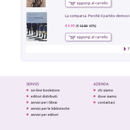
aggiungi al carrello
€ 6.00
(€
15.00
- 60%)
aggiungi al carrello
T
SERVIZI
AZIENDA
on-line bookstore
chi siamo
editori distribuiti
dove siamo
servizi per i librai
contattaci
servizi per le biblioteche
servizi per editori