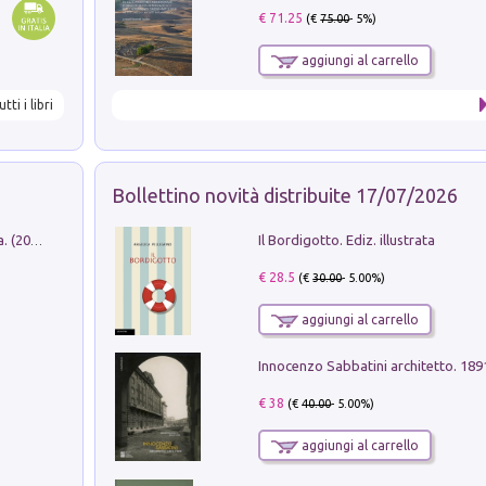
€ 71.25
(€
75.00
- 5%)
aggiungi al carrello
utti i libri
Bollettino novità distribuite 17/07/2026
Il Bordigotto. Ediz. illustrata
Dromos. Libro periodico di architettura. (2026). Vol. 15: Post-model
€ 28.5
(€
30.00
- 5.00%)
aggiungi al carrello
Innocenzo Sabbatini architetto. 18
€ 38
(€
40.00
- 5.00%)
aggiungi al carrello