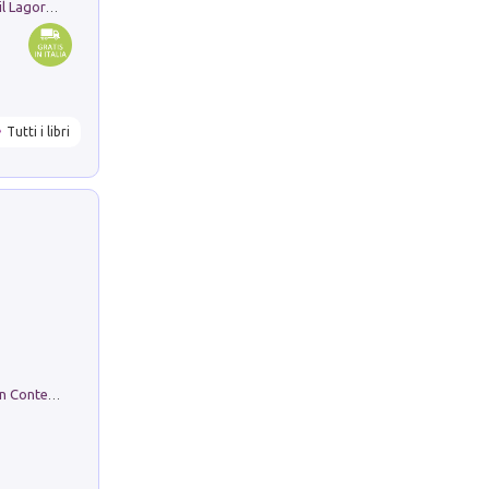
Pastori. Sguardi contemporanei tra il Lagorai e la pianura. Ediz. illustrata
Tutti i libri
in alto! Livello A1. Con CD-Audio. Con Contenuto digitale per accesso on line