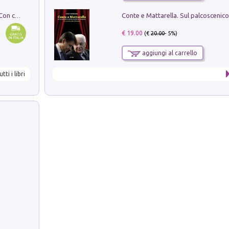
I monumenti funerari del Lazio antico. Con cartella con tavole
€ 19.00
(€
20.00
- 5%)
aggiungi al carrello
utti i libri