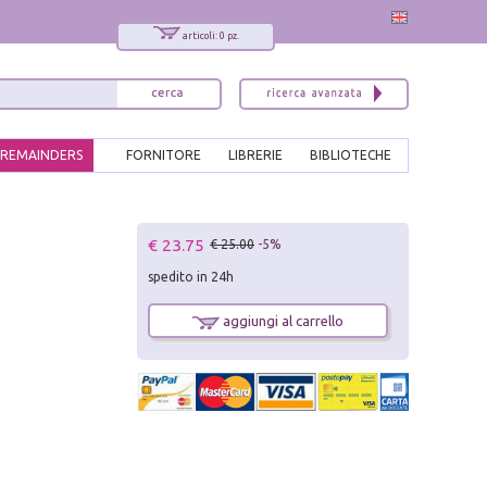
articoli: 0 pz.
REMAINDERS
FORNITORE
LIBRERIE
BIBLIOTECHE
x
€ 23.75
€ 25.00
-5%
Interessato ai nostri libri?
spedito in 24h
Allora iscriviti alla nostra newsletter!
Sarai informato delle nostre novità, potrai
aggiungi al carrello
comunque cancellarti quando desideri.
modulo di iscrizione