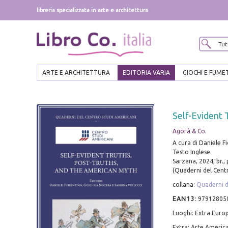
libreria specializzata in arte e architettura
ARTE E ARCHITETTURA
EDITORIA VARIA
GIOCHI E FUME
Self-Evident 
Agorà & Co.
A cura di Daniele Fi
Testo Inglese.
Sarzana, 2024; br.,
(Quaderni del Centr
collana:
Quaderni d
EAN13
:
97912805
Luoghi: Extra Euro
Extra: Arte Americ