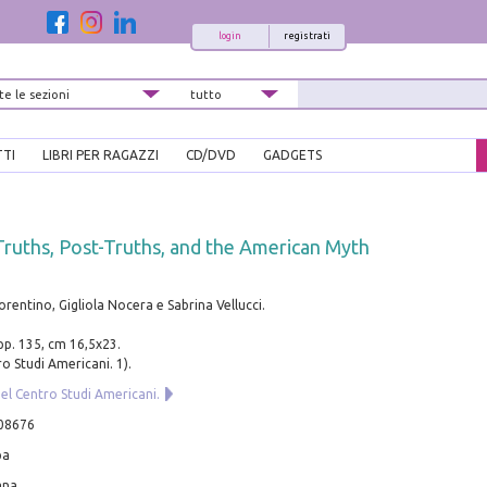
login
registrati
TTI
LIBRI PER RAGAZZI
CD/DVD
GADGETS
Truths, Post-Truths, and the American Myth
orentino, Gigliola Nocera e Sabrina Vellucci.
 pp. 135, cm 16,5x23.
o Studi Americani. 1).
el Centro Studi Americani.
08676
pa
ana