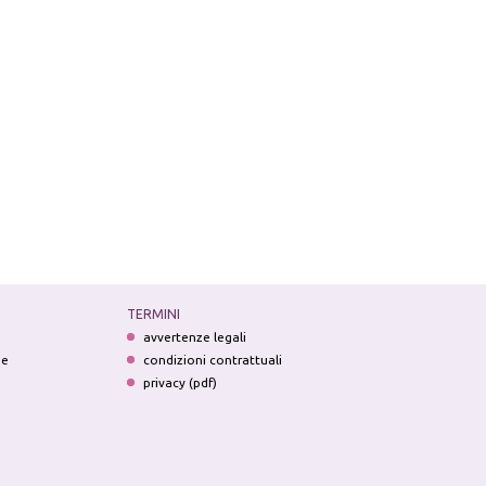
TERMINI
avvertenze legali
ne
condizioni contrattuali
privacy (pdf)