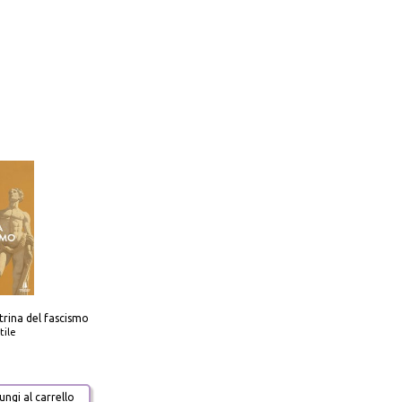
trina del fascismo
tile
ngi al carrello