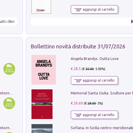
aggiungi al carrello
utti i libri
Bollettino novità distribuite 31/07/2026
Angela Brandys. Outta Love
€ 28.5
(€
30.00
- 5.00%)
aggiungi al carrello
Ruderi delle ville Romano Sabine nei dintorni di Poggio Mirteto. Illustrati dal dott.re prof.re cav.re Ercole Nardi regio ispettore degli scavi e monumenti. Anno 1885. Tavole e studio. Con 25 tavole fuori testo in cartella editoriale
€ 26.60
(€
28.00
- 5%)
aggiungi al carrello
Ruderi delle ville Romano Sabine nei dintorni di Poggio Mirteto. Illustrati dal dott.re prof.re cav.re Ercole Nardi regio ispettore degli scavi e monumenti. Anno 1885