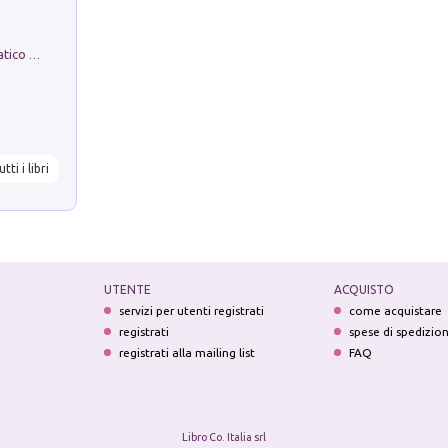
La comparsa. Perché il partito democratico non è mai nato
utti i libri
UTENTE
ACQUISTO
servizi per utenti registrati
come acquistare
registrati
spese di spedizio
registrati alla mailing list
FAQ
Libro Co. Italia srl