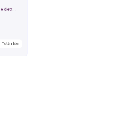
Conte e Mattarella. Sul palcoscenico e dietro le quinte del Quirinale. Un racconto sulle istituzioni
Tutti i libri