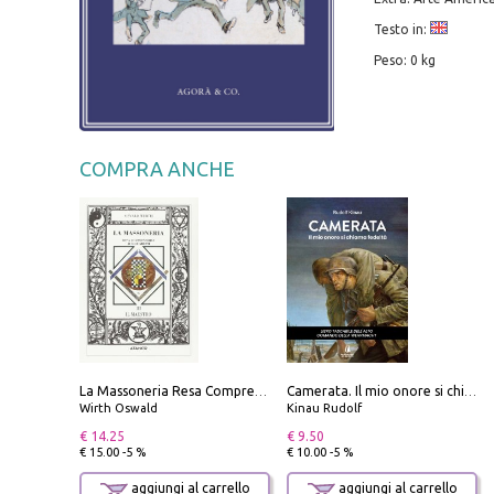
Testo in:
Peso: 0 kg
COMPRA ANCHE
La Massoneria Resa Comprensibile ai Suoi Adepti. Vol. 3: il Maestro.
Camerata. Il mio onore si chiama fedeltà
Wirth Oswald
Kinau Rudolf
€ 14.25
€ 9.50
€ 15.00 -5 %
€ 10.00 -5 %
aggiungi al carrello
aggiungi al carrello