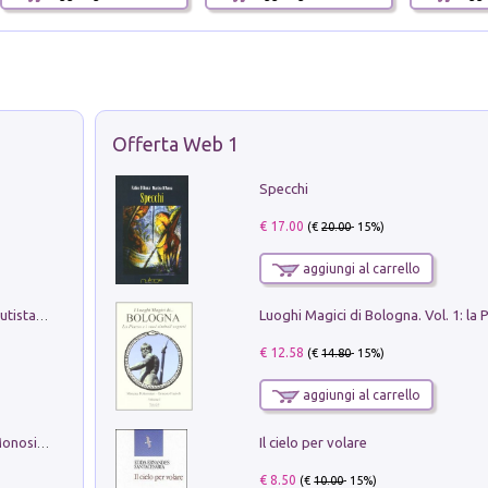
Offerta Web 1
Specchi
€ 17.00
(€
20.00
- 15%)
aggiungi al carrello
Pietro Bellotti Detto Canaletty. Un Vedutista Veneziano nella Francia dell'Ancien Régime
€ 12.58
(€
14.80
- 15%)
aggiungi al carrello
Il cielo per volare
La seduzione del gusto con Pipero & Monosilio
€ 8.50
(€
10.00
- 15%)