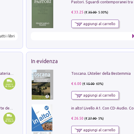
€ 33.25
(€
35.00
- 5.00%)
aggiungi al carrello
utti i libri
In evidenza
Toscana. L'Atelier della Bestemmia
L'orientalizzante a Capua. Contesti e materiali dagli scavi di Werner Johannowsky nella necropoli di Fornaci. Nuova ediz.
€ 6.00
(€
15.00
- 60%)
aggiungi al carrello
Ricerche dei dottorandi in storia dell'arte della Sapienza
€ 26.50
(€
27.90
- 5%)
aggiungi al carrello