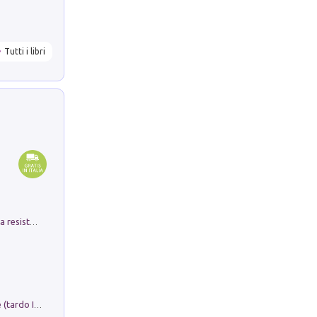
Tutti i libri
Memorial Santa Giulia. Sculture per la resistenza Monchio di Palagano
Sofiana. In Sicilia centro-meridionale (tardo III-metà IX secolo d.C.): dall'agro-town tardo-imperiale al villaggio medio-bizantino. Nuova ediz.