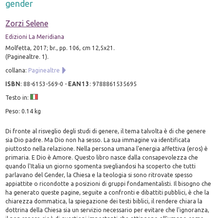
gender
Zorzi Selene
Edizioni La Meridiana
Molfetta, 2017; br., pp. 106, cm 12,5x21.
(Paginealtre. 1).
collana:
Paginealtre
ISBN
:
88-6153-569-0
-
EAN13
:
9788861535695
Testo in:
Peso: 0.14 kg
Di fronte al risveglio degli studi di genere, il tema talvolta è di che genere
sia Dio padre. Ma Dio non ha sesso. La sua immagine va identificata
piuttosto nella relazione. Nella persona umana l'energia affettiva (eros) è
primaria. E Dio è Amore. Questo libro nasce dalla consapevolezza che
quando l'Italia un giorno sgomenta svegliandosi ha scoperto che tutti
parlavano del Gender, la Chiesa e la teologia si sono ritrovate spesso
appiattite o ricondotte a posizioni di gruppi fondamentalisti. Il bisogno che
ha generato queste pagine, seguite a confronti e dibattiti pubblici, è che la
chiarezza dommatica, la spiegazione dei testi biblici, il rendere chiara la
dottrina della Chiesa sia un servizio necessario per evitare che l'ignoranza,