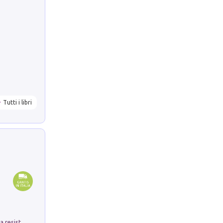
Tutti i libri
Memorial Santa Giulia. Sculture per la resistenza Monchio di Palagano