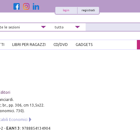
login
registrati
TTI
LIBRI PER RAGAZZI
CD/DVD
GADGETS
ditori
anciardi.
; br., pp. 306, cm 13,5x22.
conomici. 730).
cabili Economici
-2
-
EAN13
:
9788854134904