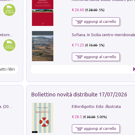
€ 26.60
(€
28.00
- 5%)
aggiungi al carrello
Ruderi delle ville Romano Sabine nei dintorni di Poggio Mirteto. Illustrati dal dott.re prof.re cav.re Ercole Nardi regio ispettore degli scavi e monumenti. Anno 1885
€ 71.25
(€
75.00
- 5%)
aggiungi al carrello
utti i libri
Bollettino novità distribuite 17/07/2026
Il Bordigotto. Ediz. illustrata
Dromos. Libro periodico di architettura. (2026). Vol. 15: Post-model
€ 28.5
(€
30.00
- 5.00%)
aggiungi al carrello