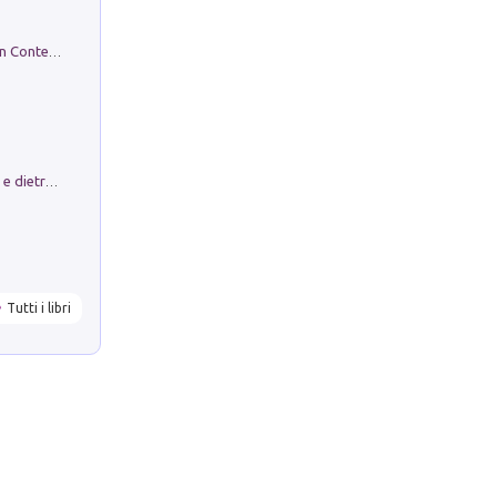
in alto! Livello A1. Con CD-Audio. Con Contenuto digitale per accesso on line
Conte e Mattarella. Sul palcoscenico e dietro le quinte del Quirinale. Un racconto sulle istituzioni
Tutti i libri