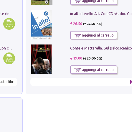
aggiungi al carrello
Ricerche dei dottorandi in storia dell'arte della Sapienza
€ 26.50
(€
27.90
- 5%)
aggiungi al carrello
I monumenti funerari del Lazio antico. Con cartella con tavole
€ 19.00
(€
20.00
- 5%)
aggiungi al carrello
utti i libri