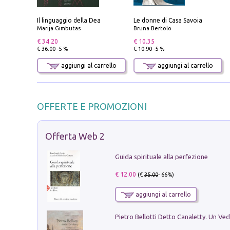
Il linguaggio della Dea
Le donne di Casa Savoia
Marija Gimbutas
Bruna Bertolo
€ 34.20
€ 10.35
€ 36.00 -5 %
€ 10.90 -5 %
aggiungi al carrello
aggiungi al carrello
OFFERTE E PROMOZIONI
Offerta Web 2
Guida spirituale alla perfezione
€ 12.00
(€
35.00
- 66%)
aggiungi al carrello