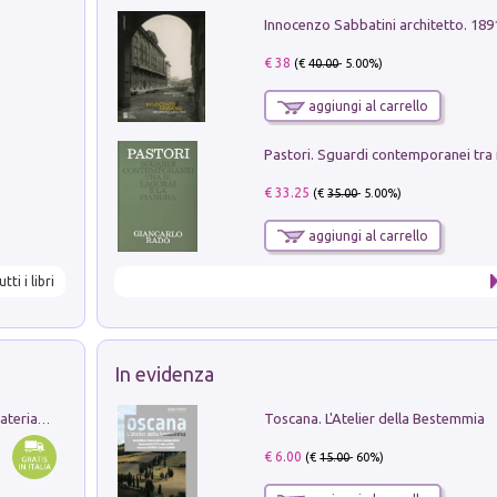
Innocenzo Sabbatini architetto. 18
€ 38
(€
40.00
- 5.00%)
aggiungi al carrello
€ 33.25
(€
35.00
- 5.00%)
aggiungi al carrello
utti i libri
In evidenza
Toscana. L'Atelier della Bestemmia
L'orientalizzante a Capua. Contesti e materiali dagli scavi di Werner Johannowsky nella necropoli di Fornaci. Nuova ediz.
€ 6.00
(€
15.00
- 60%)