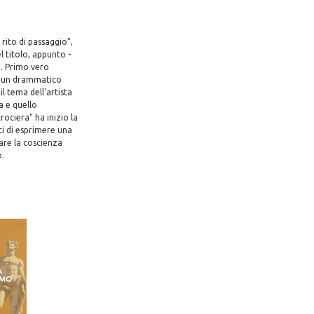
 rito di passaggio",
l titolo, appunto -
o. Primo vero
da un drammatico
il tema dell'artista
a e quello
rociera" ha inizio la
ci di esprimere una
are la coscienza
o.