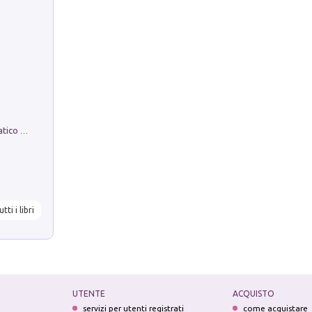
La comparsa. Perché il partito democratico non è mai nato
utti i libri
UTENTE
ACQUISTO
servizi per utenti registrati
come acquistare