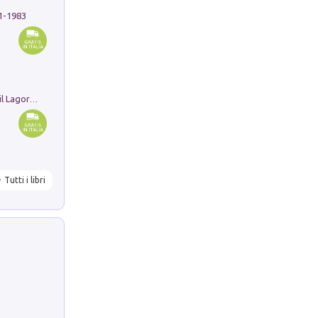
91-1983
Pastori. Sguardi contemporanei tra il Lagorai e la pianura. Ediz. illustrata
Tutti i libri