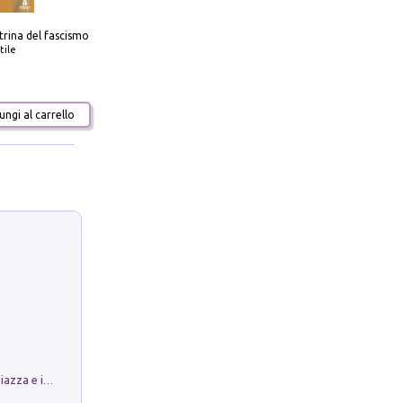
trina del fascismo
tile
ngi al carrello
Luoghi Magici di Bologna. Vol. 1: la Piazza e i Suoi Simboli Segreti