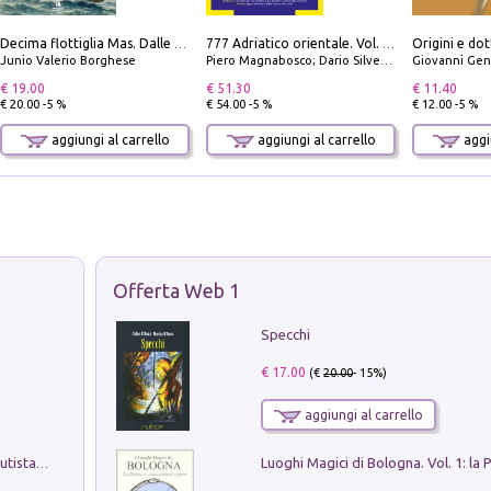
Origini e dot
Decima flottiglia Mas. Dalle origini all'armistizio
777 Adriatico orientale. Vol. 1: Istria, Costa della Dalmazia da Smrika a Zara, Isole del Quarnaro, Pag, Arcipelaghi di Zara, Sibenico e Incoronate
Junio Valerio Borghese
Piero Magnabosco; Dario Silvestro; Marco Sbrizzi
Giovanni Gen
€ 19.00
€ 51.30
€ 11.40
€ 20.00 -5 %
€ 54.00 -5 %
€ 12.00 -5 %
aggiungi al carrello
aggiungi al carrello
aggiu
Offerta Web 1
Specchi
€ 17.00
(€
20.00
- 15%)
aggiungi al carrello
Pietro Bellotti Detto Canaletty. Un Vedutista Veneziano nella Francia dell'Ancien Régime