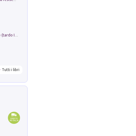
Sofiana. In Sicilia centro-meridionale (tardo III-metà IX secolo d.C.): dall'agro-town tardo-imperiale al villaggio medio-bizantino. Nuova ediz.
Tutti i libri