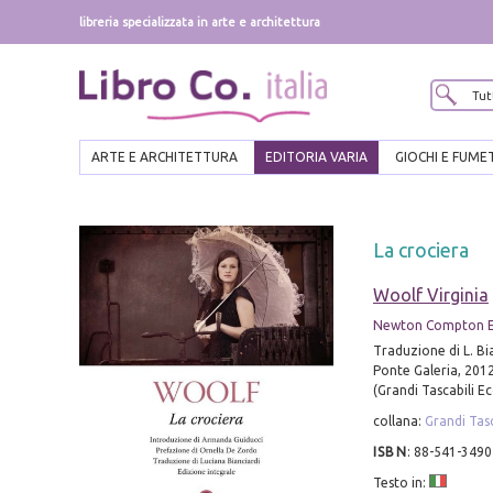
libreria specializzata in arte e architettura
ARTE E ARCHITETTURA
EDITORIA VARIA
GIOCHI E FUME
La crociera
Woolf Virginia
Newton Compton E
Traduzione di L. Bi
Ponte Galeria, 2012
(Grandi Tascabili E
collana:
Grandi Tas
ISBN
:
88-541-3490
Testo in: