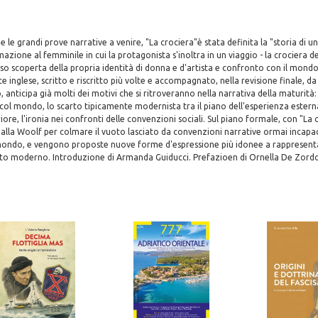
le grandi prove narrative a venire, "La crociera"è stata definita la "storia di un
zione al femminile in cui la protagonista s'inoltra in un viaggio - la crociera de
so scoperta della propria identità di donna e d'artista e confronto con il mond
e inglese, scritto e riscritto più volte e accompagnato, nella revisione finale, 
o, anticipa già molti dei motivi che si ritroveranno nella narrativa della maturità: 
col mondo, lo scarto tipicamente modernista tra il piano dell'esperienza estern
iore, l'ironia nei confronti delle convenzioni sociali. Sul piano formale, con "La c
dalla Woolf per colmare il vuoto lasciato da convenzioni narrative ormai incapa
mondo, e vengono proposte nuove forme d'espressione più idonee a rappresent
tto moderno. Introduzione di Armanda Guiducci. Prefazioen di Ornella De Zord