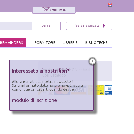
articoli: 0 pz.
REMAINDERS
FORNITORE
LIBRERIE
BIBLIOTECHE
x
Interessato ai nostri libri?
non disponibile - NON ordinabile
Fuori Catalogo
Allora iscriviti alla nostra newsletter!
Sarai informato delle nostre novità, potrai
comunque cancellarti quando desideri.
modulo di iscrizione