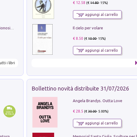
€ 12.58
(€
14.80
- 15%)
aggiungi al carrello
Il cielo per volare
La seduzione del gusto con Pipero & Monosilio
€ 8.50
(€
10.00
- 15%)
aggiungi al carrello
utti i libri
Bollettino novità distribuite 31/07/2026
Angela Brandys. Outta Love
€ 28.5
(€
30.00
- 5.00%)
aggiungi al carrello
Ruderi delle ville Romano Sabine nei dintorni di Poggio Mirteto. Illustrati dal dott.re prof.re cav.re Ercole Nardi regio ispettore degli scavi e monumenti. Anno 1885. Tavole e studio. Con 25 tavole fuori testo in cartella editoriale