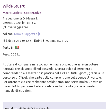
Wilde Stuart
Macro Societa' Cooperativa
Traduzione di Di Massa S.
Cesena, 2020; br., pp. 69.
(Nuova Saggezza).
collana:
Nuova Saggezza
ISBN
:
88-285-0512-5
-
EAN13
:
9788828505129
Testo in:
Peso: 0.33 kg
Il potere di compiere miracoli non è magia o stregoneria: è un potere
naturale che ciascuno di noi possiede. Questa guida ti insegnerà a
comprenderlo e a metterlo in pratica nella vita di tutti i giorni, grazie a un
percorso di 7 livelli che parte dalla comprensione della Legge Universale.
Per ottenere ciò che realmente desideriamo, non serve molto... basta un
miracolo! Scopri come farlo accadere nella tua vita grazie a questo
manuale di istruzioni.
non disponibile - NON ordinabile