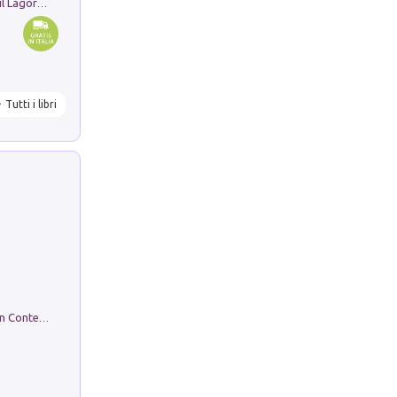
Pastori. Sguardi contemporanei tra il Lagorai e la pianura. Ediz. illustrata
Tutti i libri
in alto! Livello A1. Con CD-Audio. Con Contenuto digitale per accesso on line