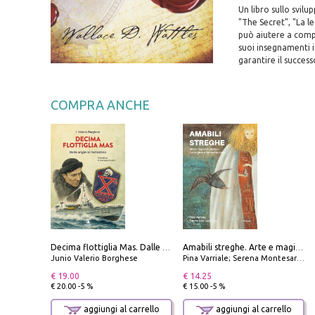
Un libro sullo svilu
"The Secret", "La le
può aiutere a compre
suoi insegnamenti i
garantire il success
COMPRA ANCHE
Decima flottiglia Mas. Dalle origini all'armistizio
Amabili streghe. Arte e magie di Leonora Carrington e Remedios Varo
Junio Valerio Borghese
Pina Varriale; Serena Montesarchio
€ 19.00
€ 14.25
€ 20.00 -5 %
€ 15.00 -5 %
aggiungi al carrello
aggiungi al carrello