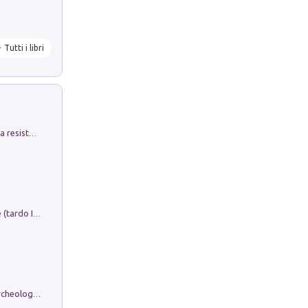
Tutti i libri
Memorial Santa Giulia. Sculture per la resistenza Monchio di Palagano
Sofiana. In Sicilia centro-meridionale (tardo III-metà IX secolo d.C.): dall'agro-town tardo-imperiale al villaggio medio-bizantino. Nuova ediz.
Dos dell'Arca. Quattro millenni tra archeologia e arte rupestre in Valle Camonica (Sito UNESCO n. 94). Scavi e ricerche 2016/2023