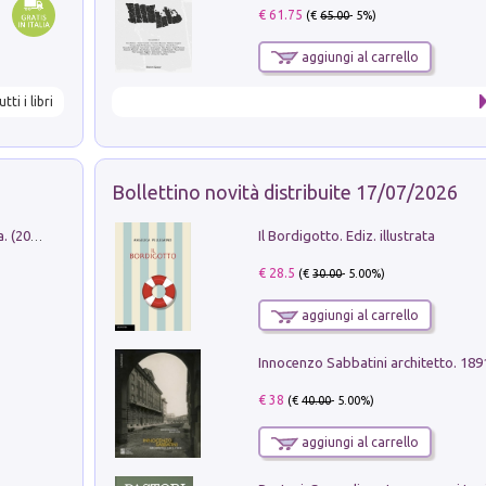
€ 61.75
(€
65.00
- 5%)
aggiungi al carrello
utti i libri
Bollettino novità distribuite 17/07/2026
Il Bordigotto. Ediz. illustrata
Dromos. Libro periodico di architettura. (2026). Vol. 15: Post-model
€ 28.5
(€
30.00
- 5.00%)
aggiungi al carrello
Innocenzo Sabbatini architetto. 18
€ 38
(€
40.00
- 5.00%)
aggiungi al carrello