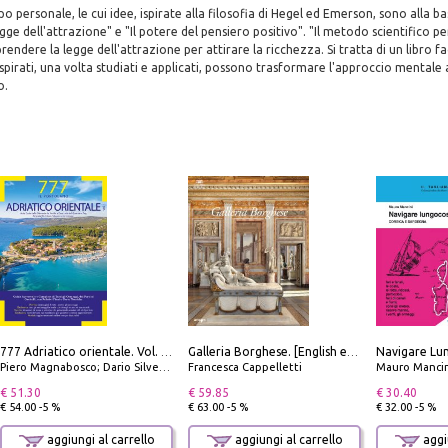
ppo personale, le cui idee, ispirate alla filosofia di Hegel ed Emerson, sono alla 
gge dell'attrazione" e "Il potere del pensiero positivo". "Il metodo scientifico pe
ndere la legge dell'attrazione per attirare la ricchezza. Si tratta di un libro fac
spirati, una volta studiati e applicati, possono trasformare l'approccio mentale 
o.
777 Adriatico orientale. Vol. 1: Istria, Costa della Dalmazia da Smrika a Zara, Isole del Quarnaro, Pag, Arcipelaghi di Zara, Sibenico e Incoronate
Galleria Borghese. [English edition]
Piero Magnabosco; Dario Silvestro; Marco Sbrizzi
Francesca Cappelletti
Mauro Mancin
€ 51.30
€ 59.85
€ 30.40
€ 54.00 -5 %
€ 63.00 -5 %
€ 32.00 -5 %
aggiungi al carrello
aggiungi al carrello
aggiu