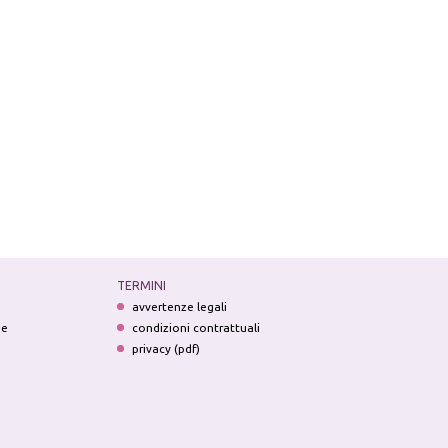
TERMINI
avvertenze legali
ne
condizioni contrattuali
privacy (pdf)