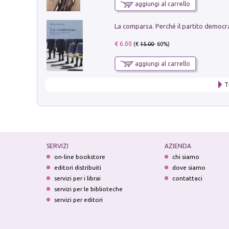
aggiungi al carrello
€ 6.00
(€
15.00
- 60%)
aggiungi al carrello
T
SERVIZI
AZIENDA
on-line bookstore
chi siamo
editori distribuiti
dove siamo
servizi per i librai
contattaci
servizi per le biblioteche
servizi per editori