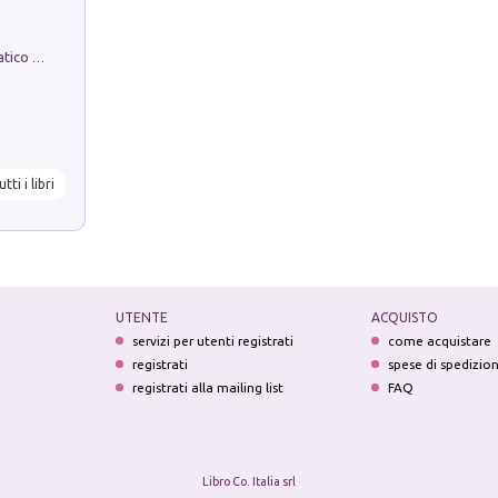
La comparsa. Perché il partito democratico non è mai nato
utti i libri
UTENTE
ACQUISTO
servizi per utenti registrati
come acquistare
registrati
spese di spedizio
registrati alla mailing list
FAQ
Libro Co. Italia srl