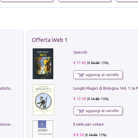
Offerta Web 1
Specchi
€ 17.00
(€
20.00
- 15%)
aggiungi al carrello
Pietro Bellotti Detto Canaletty. Un Vedutista Veneziano nella Francia dell'Ancien Régime
€ 12.58
(€
14.80
- 15%)
aggiungi al carrello
Il cielo per volare
La seduzione del gusto con Pipero & Monosilio
€ 8.50
(€
10.00
- 15%)