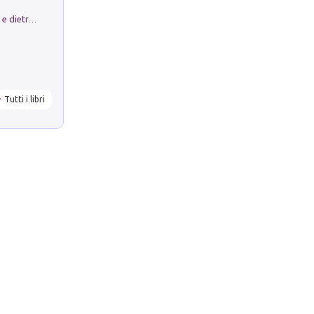
Conte e Mattarella. Sul palcoscenico e dietro le quinte del Quirinale. Un racconto sulle istituzioni
Tutti i libri