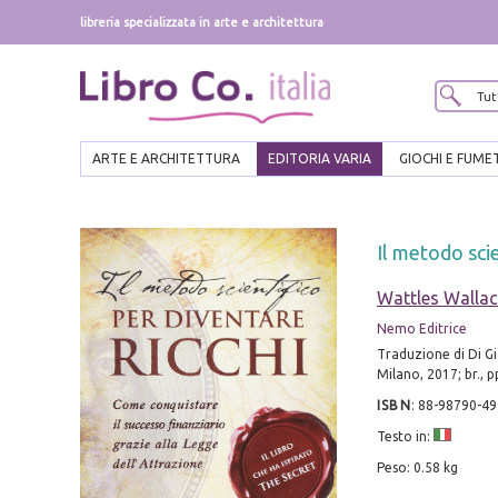
libreria specializzata in arte e architettura
ARTE E ARCHITETTURA
EDITORIA VARIA
GIOCHI E FUME
Il metodo scie
Wattles Wallac
Nemo Editrice
Traduzione di Di Gi
Milano, 2017; br., p
ISBN
:
88-98790-49
Testo in:
Peso: 0.58 kg