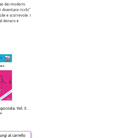
base dei moderni
r diventare ricchi"
ile e scorrevole. I
al denaro e
Navigare Lungocosta. Vol. 5: Corsica e Sardegna
i
ngi al carrello