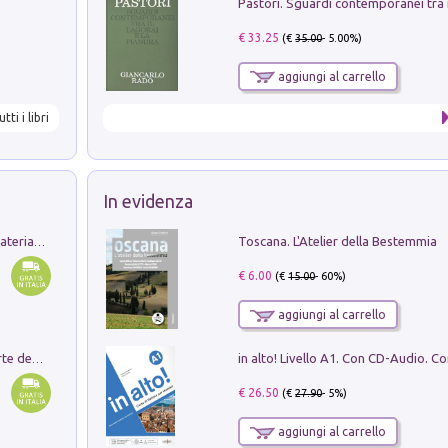
€ 33.25
(€
35.00
- 5.00%)
aggiungi al carrello
utti i libri
In evidenza
Toscana. L'Atelier della Bestemmia
L'orientalizzante a Capua. Contesti e materiali dagli scavi di Werner Johannowsky nella necropoli di Fornaci. Nuova ediz.
€ 6.00
(€
15.00
- 60%)
aggiungi al carrello
Ricerche dei dottorandi in storia dell'arte della Sapienza
€ 26.50
(€
27.90
- 5%)
aggiungi al carrello