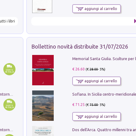
aggiungi al carrello
utti i libri
Bollettino novità distribuite 31/07/2026
€ 26.60
(€
28.00
- 5%)
aggiungi al carrello
Ruderi delle ville Romano Sabine nei dintorni di Poggio Mirteto. Illustrati dal dott.re prof.re cav.re Ercole Nardi regio ispettore degli scavi e monumenti. Anno 1885. Tavole e studio. Con 25 tavole fuori testo in cartella editoriale
€ 71.25
(€
75.00
- 5%)
aggiungi al carrello
Ruderi delle ville Romano Sabine nei dintorni di Poggio Mirteto. Illustrati dal dott.re prof.re cav.re Ercole Nardi regio ispettore degli scavi e monumenti. Anno 1885