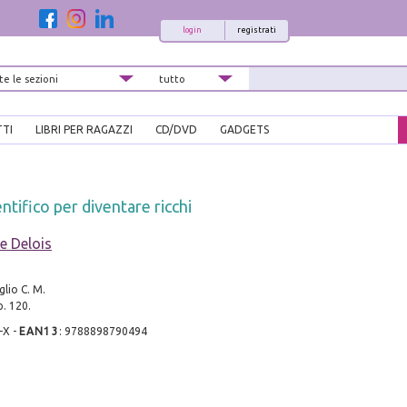
login
registrati
TTI
LIBRI PER RAGAZZI
CD/DVD
GADGETS
ntifico per diventare ricchi
e Delois
glio C. M.
p. 120.
-X
-
EAN13
:
9788898790494