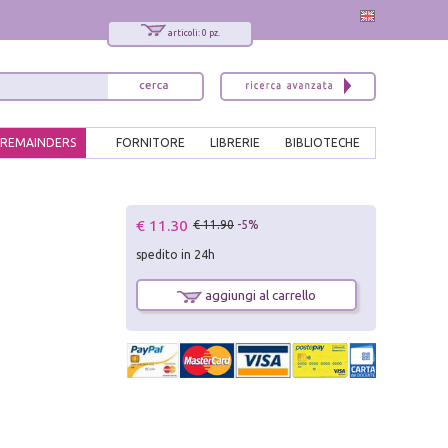
articoli: 0 pz.
REMAINDERS
FORNITORE
LIBRERIE
BIBLIOTECHE
x
€ 11.30
€ 11.90
-5%
Interessato ai nostri libri?
spedito in 24h
Allora iscriviti alla nostra newsletter!
Sarai informato delle nostre novità, potrai
aggiungi al carrello
comunque cancellarti quando desideri.
modulo di iscrizione