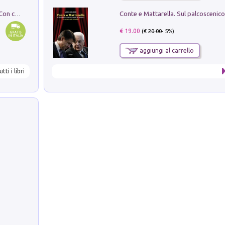
I monumenti funerari del Lazio antico. Con cartella con tavole
€ 19.00
(€
20.00
- 5%)
aggiungi al carrello
utti i libri