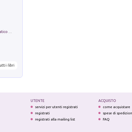
La comparsa. Perché il partito democratico non è mai nato
utti i libri
UTENTE
ACQUISTO
servizi per utenti registrati
come acquistare
registrati
spese di spedizio
registrati alla mailing list
FAQ