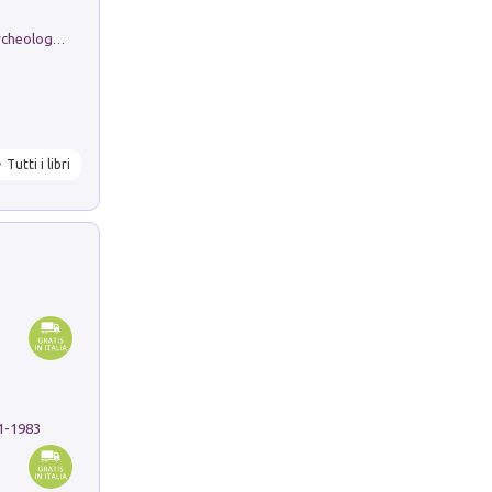
Dos dell'Arca. Quattro millenni tra archeologia e arte rupestre in Valle Camonica (Sito UNESCO n. 94). Scavi e ricerche 2016/2023
Tutti i libri
91-1983