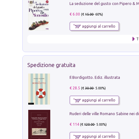
€ 6.00
(€
15.00
- 60%)
aggiungi al carrello
T
Spedizione gratuita
Il Bordigotto. Ediz. illustrata
€ 28.5
(€
30.00
- 5.00%)
aggiungi al carrello
€ 114
(€
120.00
- 5.00%)
aggiungi al carrello