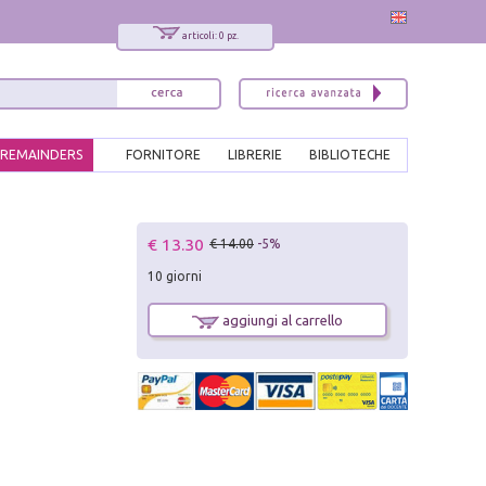
articoli: 0 pz.
REMAINDERS
FORNITORE
LIBRERIE
BIBLIOTECHE
x
€ 13.30
€ 14.00
-5%
Interessato ai nostri libri?
10 giorni
Allora iscriviti alla nostra newsletter!
Sarai informato delle nostre novità, potrai
aggiungi al carrello
comunque cancellarti quando desideri.
modulo di iscrizione