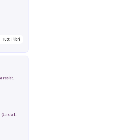
Tutti i libri
Memorial Santa Giulia. Sculture per la resistenza Monchio di Palagano
Sofiana. In Sicilia centro-meridionale (tardo III-metà IX secolo d.C.): dall'agro-town tardo-imperiale al villaggio medio-bizantino. Nuova ediz.