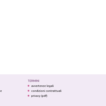
TERMINI
avvertenze legali
ne
condizioni contrattuali
privacy (pdf)