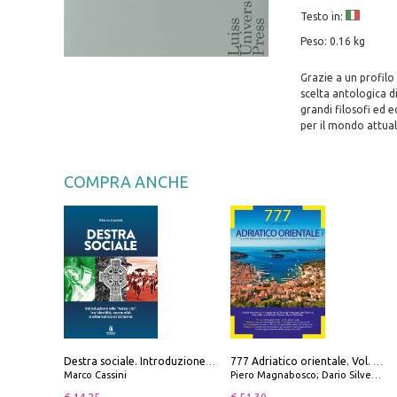
Testo in:
Peso: 0.16 kg
Grazie a un profilo
scelta antologica di
grandi filosofi ed 
per il mondo attual
COMPRA ANCHE
Destra sociale. Introduzione alla «terza via», tra identità, comunità e alternativa al sistema
777 Adriatico orientale. Vol. 2: Costa della Dalmazia da Zara a Molunat, Isole della Dalmazia Meridionale e Montenegro
Marco Cassini
Piero Magnabosco; Dario Silvestro; Marco Sbrizzi