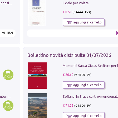
Il cielo per volare
La seduzione del gusto con Pipero & Monosilio
€ 8.50
(€
10.00
- 15%)
aggiungi al carrello
utti i libri
Bollettino novità distribuite 31/07/2026
€ 26.60
(€
28.00
- 5%)
aggiungi al carrello
Ruderi delle ville Romano Sabine nei dintorni di Poggio Mirteto. Illustrati dal dott.re prof.re cav.re Ercole Nardi regio ispettore degli scavi e monumenti. Anno 1885. Tavole e studio. Con 25 tavole fuori testo in cartella editoriale
€ 71.25
(€
75.00
- 5%)
aggiungi al carrello