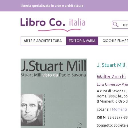
libreria specializzata in arte e architettura
ARTE E ARCHITETTURA
EDITORIA VARIA
GIOCHI E FUME
J. Stuart Mill
Walter Zocchi
Luiss University Pre
A cura di Savona P.
Roma, 2006; br., pp
(I Momenti d'Oro d
collana:
I Momenti 
ISBN
:
88-88877-89
Soggetto: Società e