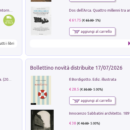
Ruderi delle ville Romano Sabine nei dintorni di Poggio Mirteto. Illustrati dal dott.re prof.re cav.re Ercole Nardi regio ispettore degli scavi e monumenti. Anno 1885
€ 61.75
(€
65.00
- 5%)
aggiungi al carrello
utti i libri
Bollettino novità distribuite 17/07/2026
Il Bordigotto. Ediz. illustrata
Dromos. Libro periodico di architettura. (2026). Vol. 15: Post-model
€ 28.5
(€
30.00
- 5.00%)
aggiungi al carrello
Innocenzo Sabbatini architetto. 18
€ 38
(€
40.00
- 5.00%)