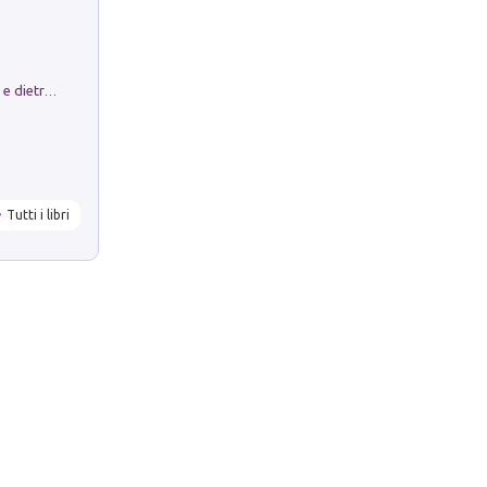
Conte e Mattarella. Sul palcoscenico e dietro le quinte del Quirinale. Un racconto sulle istituzioni
Tutti i libri