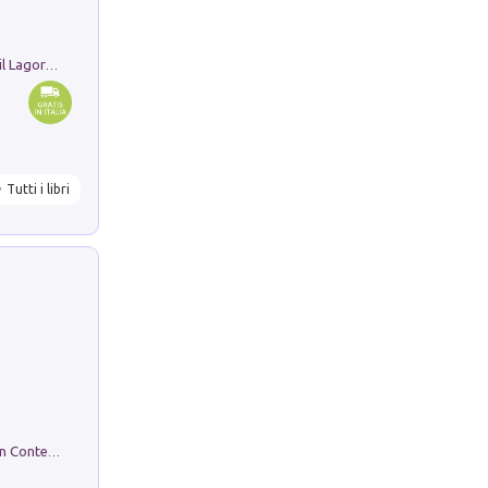
Pastori. Sguardi contemporanei tra il Lagorai e la pianura. Ediz. illustrata
Tutti i libri
in alto! Livello A1. Con CD-Audio. Con Contenuto digitale per accesso on line