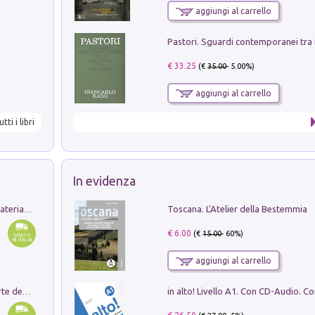
aggiungi al carrello
€ 33.25
(€
35.00
- 5.00%)
aggiungi al carrello
utti i libri
In evidenza
Toscana. L'Atelier della Bestemmia
L'orientalizzante a Capua. Contesti e materiali dagli scavi di Werner Johannowsky nella necropoli di Fornaci. Nuova ediz.
€ 6.00
(€
15.00
- 60%)
aggiungi al carrello
Ricerche dei dottorandi in storia dell'arte della Sapienza