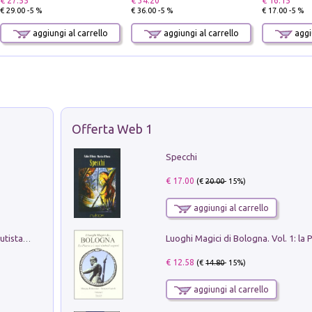
€ 27.55
€ 34.20
€ 16.15
€ 29.00 -5 %
€ 36.00 -5 %
€ 17.00 -5 %
aggiungi al carrello
aggiungi al carrello
aggiu
Offerta Web 1
Specchi
€ 17.00
(€
20.00
- 15%)
aggiungi al carrello
Pietro Bellotti Detto Canaletty. Un Vedutista Veneziano nella Francia dell'Ancien Régime
€ 12.58
(€
14.80
- 15%)
aggiungi al carrello