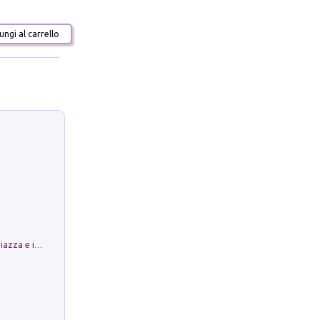
ngi al carrello
Luoghi Magici di Bologna. Vol. 1: la Piazza e i Suoi Simboli Segreti