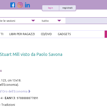
login
registrati
TTI
LIBRI PER RAGAZZI
CD/DVD
GADGETS
. Stuart Mill visto da Paolo Savona
ss
. 123, cm 13x18.
ell'Economia).
d'Oro dell'Economia
-4
-
EAN13
:
9788888877891
 Tradizioni