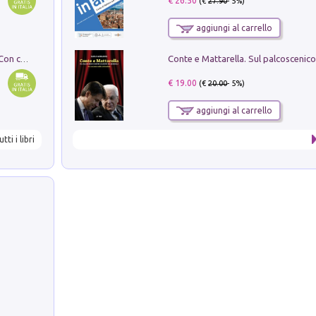
€ 26.50
(€
27.90
- 5%)
aggiungi al carrello
I monumenti funerari del Lazio antico. Con cartella con tavole
€ 19.00
(€
20.00
- 5%)
aggiungi al carrello
utti i libri