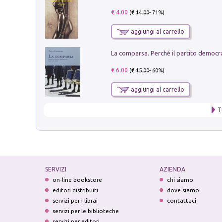
€ 4.00
(€
14.00
- 71%)
aggiungi al carrello
€ 6.00
(€
15.00
- 60%)
aggiungi al carrello
T
SERVIZI
AZIENDA
on-line bookstore
chi siamo
editori distribuiti
dove siamo
servizi per i librai
contattaci
servizi per le biblioteche
servizi per editori