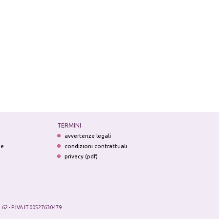
TERMINI
avvertenze legali
ne
condizioni contrattuali
privacy (pdf)
.62 - P.IVA IT 00527630479