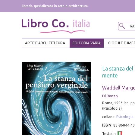
libreria specializzata in arte e architettura
ARTE E ARCHITETTURA
EDITORIA VARIA
GIOCHI E FUME
La stanza del 
mente
Waddell Margot
Di Renzo
Roma, 1996; br., pp
(Psicologia).
collana:
Psicologia
ISBN
:
88-86044-49
Testo in: