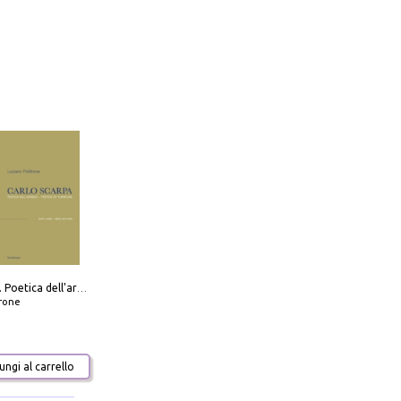
Carlo Scarpa. Poetica dell'arredo. Tavoli e sedie-Poetics of furniture. Tables and chairs. Ediz. bilingue
frone
ngi al carrello