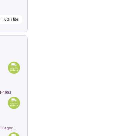
Tutti i libri
91-1983
Pastori. Sguardi contemporanei tra il Lagorai e la pianura. Ediz. illustrata