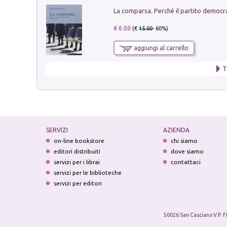
€ 6.00
(€
15.00
- 60%)
aggiungi al carrello
T
SERVIZI
AZIENDA
on-line bookstore
chi siamo
editori distribuiti
dove siamo
servizi per i librai
contattaci
servizi per le biblioteche
servizi per editori
50026 San Casciano V.P. F