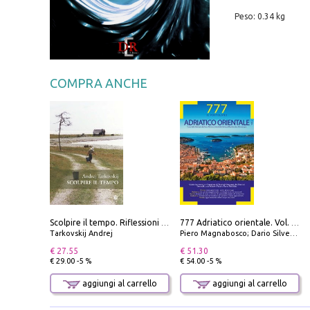
Peso: 0.34 kg
COMPRA ANCHE
Scolpire il tempo. Riflessioni sul cinema.
777 Adriatico orientale. Vol. 2: Costa della Dalmazia da Zara a Molunat, Isole della Dalmazia Meridionale e Montenegro
Tarkovskij Andrej
Piero Magnabosco; Dario Silvestro; Marco Sbrizzi
€ 27.55
€ 51.30
€ 29.00 -5 %
€ 54.00 -5 %
aggiungi al carrello
aggiungi al carrello