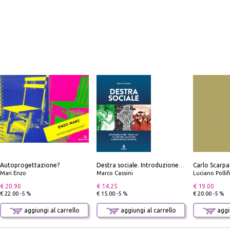
Autoprogettazione?
Destra sociale. Introduzione alla «terza via», tra identità, comunità e alternativa al sistema
Mari Enzo
Marco Cassini
Luciano Polli
€ 20.90
€ 14.25
€ 19.00
€ 22.00 -5 %
€ 15.00 -5 %
€ 20.00 -5 %
aggiungi al carrello
aggiungi al carrello
aggiu