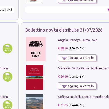
utti i libri
Bollettino novità distribuite 31/07/2026
Angela Brandys. Outta Love
€ 28.50
(€
30.00
- 5%)
aggiungi al carrello
Ruderi delle ville Romano Sabine nei dintorni di Poggio Mirteto. Illustrati dal dott.re prof.re cav.re Ercole Nardi regio ispettore degli scavi e monumenti. Anno 1885. Tavole e studio. Con 25 tavole fuori testo in cartella editoriale
€ 26.60
(€
28.00
- 5%)
aggiungi al carrello
Ruderi delle ville Romano Sabine nei dintorni di Poggio Mirteto. Illustrati dal dott.re prof.re cav.re Ercole Nardi regio ispettore degli scavi e monumenti. Anno 1885
€ 71.25
(€
75.00
- 5%)