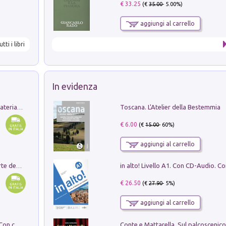
€ 33.25
(€
35.00
- 5.00%)
aggiungi al carrello
utti i libri
In evidenza
Toscana. L'Atelier della Bestemmia
L'orientalizzante a Capua. Contesti e materiali dagli scavi di Werner Johannowsky nella necropoli di Fornaci. Nuova ediz.
€ 6.00
(€
15.00
- 60%)
aggiungi al carrello
Ricerche dei dottorandi in storia dell'arte della Sapienza
€ 26.50
(€
27.90
- 5%)
aggiungi al carrello
I monumenti funerari del Lazio antico. Con cartella con tavole