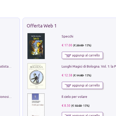
Offerta Web 1
Specchi
€ 17.00
(€
20.00
- 15%)
aggiungi al carrello
Pietro Bellotti Detto Canaletty. Un Vedutista Veneziano nella Francia dell'Ancien Régime
€ 12.58
(€
14.80
- 15%)
aggiungi al carrello
Il cielo per volare
La seduzione del gusto con Pipero & Monosilio
€ 8.50
(€
10.00
- 15%)
aggiungi al carrello