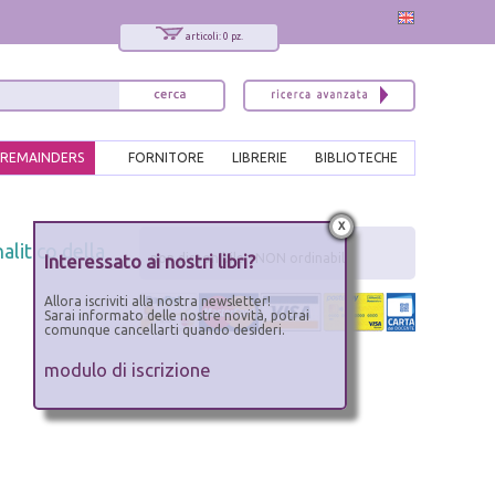
articoli: 0 pz.
REMAINDERS
FORNITORE
LIBRERIE
BIBLIOTECHE
x
alitico della
Interessato ai nostri libri?
non disponibile - NON ordinabile
Allora iscriviti alla nostra newsletter!
Sarai informato delle nostre novità, potrai
comunque cancellarti quando desideri.
modulo di iscrizione