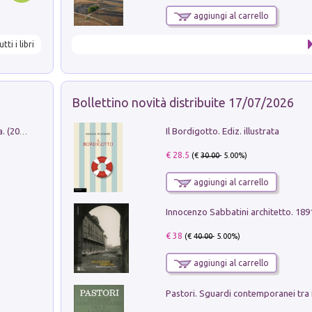
aggiungi al carrello
utti i libri
Bollettino novità distribuite 17/07/2026
Il Bordigotto. Ediz. illustrata
Dromos. Libro periodico di architettura. (2026). Vol. 15: Post-model
€ 28.5
(€
30.00
- 5.00%)
aggiungi al carrello
Innocenzo Sabbatini architetto. 18
€ 38
(€
40.00
- 5.00%)
aggiungi al carrello