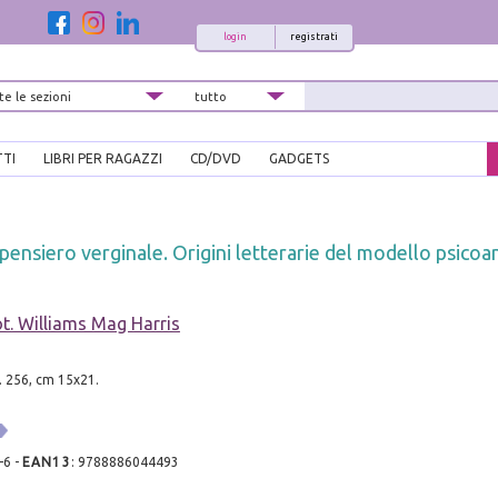
login
registrati
TTI
LIBRI PER RAGAZZI
CD/DVD
GADGETS
pensiero verginale. Origini letterarie del modello psicoan
. Williams Mag Harris
. 256, cm 15x21.
-6
-
EAN13
:
9788886044493