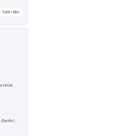
Tutti i libri
Memorial Santa Giulia. Sculture per la resistenza Monchio di Palagano
Sofiana. In Sicilia centro-meridionale (tardo III-metà IX secolo d.C.): dall'agro-town tardo-imperiale al villaggio medio-bizantino. Nuova ediz.