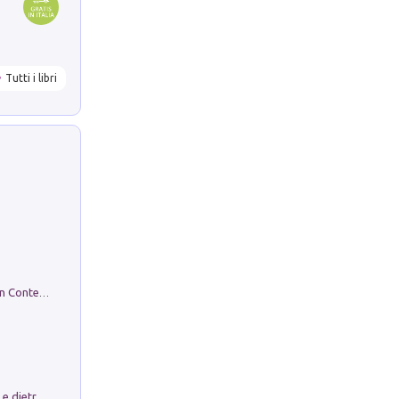
Tutti i libri
in alto! Livello A1. Con CD-Audio. Con Contenuto digitale per accesso on line
Conte e Mattarella. Sul palcoscenico e dietro le quinte del Quirinale. Un racconto sulle istituzioni