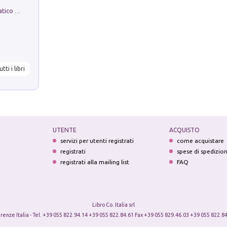
La comparsa. Perché il partito democratico non è mai nato
utti i libri
UTENTE
ACQUISTO
servizi per utenti registrati
come acquistare
registrati
spese di spedizio
registrati alla mailing list
FAQ
Libro Co. Italia srl
irenze Italia - Tel. +39 055 822.94.14 +39 055 822.84.61 Fax +39 055 829.46.03 +39 055 822.84