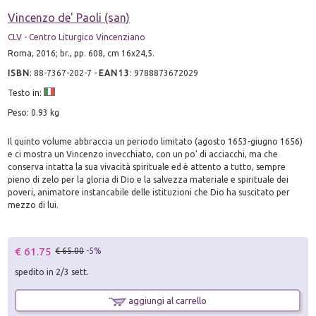
Vincenzo de' Paoli (san)
CLV - Centro Liturgico Vincenziano
Roma, 2016; br., pp. 608, cm 16x24,5.
ISBN
:
88-7367-202-7
-
EAN13
:
9788873672029
Testo in:
Peso: 0.93 kg
Il quinto volume abbraccia un periodo limitato (agosto 1653-giugno 1656)
e ci mostra un Vincenzo invecchiato, con un po' di acciacchi, ma che
conserva intatta la sua vivacità spirituale ed è attento a tutto, sempre
pieno di zelo per la gloria di Dio e la salvezza materiale e spirituale dei
poveri, animatore instancabile delle istituzioni che Dio ha suscitato per
mezzo di lui.
€ 61.75
€ 65.00
-5%
spedito in 2/3 sett.
aggiungi al carrello