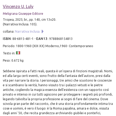
Vincenzo U. Luly
Meligrana Giuseppe Editore
Tropea, 2025; br., pp. 140, cm 13x20.
(Narrativa Inclusa. 105).
collana:
Narrativa Inclusa.
ISBN
:
88-6815-481-1
-
EAN13
:
9788868154813
Periodo: 1800-1960 (XIX-XX) Moderno,1960- Contemporaneo
Testo in:
Peso: 0.672 kg
Sebbene ispirata a fatti reali, questa è un'opera di finzioni magistrali. Nomi,
ed alla larga certi eventi, sono frutto della fantasia dell'autore, presi dalla
vita per narrare la storia. I personaggi, tre amici che scuotono le coscienze
e si scambiano la verità, hanno vissuto tra i palazzi vetusti e le pietre
antiche, cogliendo la magica essenza dell'esistenza con un rapporto così
privato e intenso in cui tutti agiscono per proteggere i segreti più profondi,
legando talvolta la propria professione ai sogni di fare del cinema. Dove
scivola gran parte del racconto, che è una storia profondamente intima tra
cose e uomini, è vero il luogo: è la Roma papalina, amara e dolce, vissuta
dagli anni '50, che recita grandezza archiviando giubilei e pontefici,