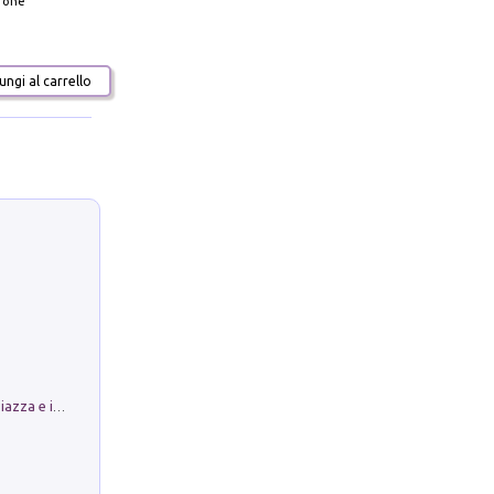
frone
ngi al carrello
Luoghi Magici di Bologna. Vol. 1: la Piazza e i Suoi Simboli Segreti