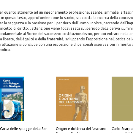
er quanto attinente ad un insegnamento professionalizzante, ammalia, affasci
o: in questo testo, approfondendone lo studio, si accosta la ricerca della concezio
r la saggezza e la passione per il pensiero dell'uomo. Inoltre, partendo dall'i
ncetto di diritto, l'attenzione viene focalizzata sul periodo della deriva illumini
ondamentale al fiorire del successivo costituzionalismo, per poi entrare nella an
la liberté, dell'égalité e della fraternité, sviluppando l'esposizione nell'ottica del
La trattazione si conclude con una esposizione di personali osservazioni in merito 
bolica.
Origini e dottrina del fascismo
Carta delle spiagge della Sardegna. Con custodia