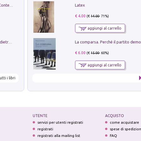
Latex
in alto! Livello A1. Con CD-Audio. Con Contenuto digitale per accesso on line
€ 4.00
(€
14.00
- 71%)
aggiungi al carrello
Conte e Mattarella. Sul palcoscenico e dietro le quinte del Quirinale. Un racconto sulle istituzioni
€ 6.00
(€
15.00
- 60%)
aggiungi al carrello
utti i libri
UTENTE
ACQUISTO
servizi per utenti registrati
come acquistare
registrati
spese di spedizio
registrati alla mailing list
FAQ