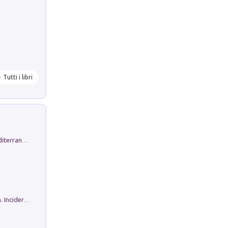
Tutti i libri
Byrsa. Scritti sull''Antico Oriente Mediterraneo. 45-46/2024
Ho Camminato Alla Luce Della Storia. Incidere per Pasolini. Quaderni di Incisione Contemporanea n 30