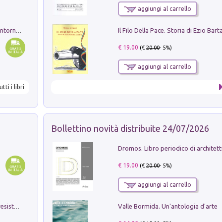
aggiungi al carrello
Ruderi delle ville Romano Sabine nei dintorni di Poggio Mirteto. Illustrati dal dott.re prof.re cav.re Ercole Nardi regio ispettore degli scavi e monumenti. Anno 1885
€ 19.00
(€
20.00
- 5%)
aggiungi al carrello
utti i libri
Bollettino novità distribuite 24/07/2026
€ 19.00
(€
20.00
- 5%)
aggiungi al carrello
Valle Bormida. Un'antologia d'arte
Memorial Santa Giulia. Sculture per la resistenza Monchio di Palagano