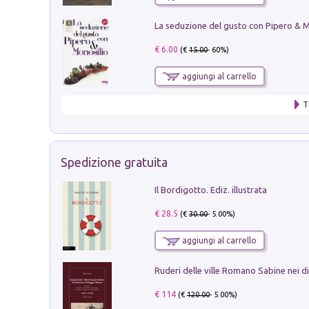
€ 6.00
(€
15.00
- 60%)
aggiungi al carrello
T
Spedizione gratuita
Il Bordigotto. Ediz. illustrata
€ 28.5
(€
30.00
- 5.00%)
aggiungi al carrello
€ 114
(€
120.00
- 5.00%)