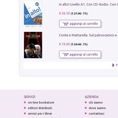
€ 26.50
(€
27.90
- 5%)
aggiungi al carrello
€ 19.00
(€
20.00
- 5%)
aggiungi al carrello
T
SERVIZI
AZIENDA
on-line bookstore
chi siamo
editori distribuiti
dove siamo
servizi per i librai
contattaci