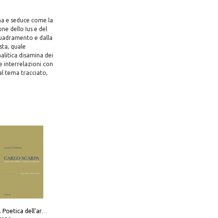
na e seduce come la
ne dello Ius e del
nquadramento e dalla
sta, quale
alitica disamina dei
le interrelazioni con
al tema tracciato,
Carlo Scarpa. Poetica dell'arredo. Tavoli e sedie-Poetics of furniture. Tables and chairs. Ediz. bilingue