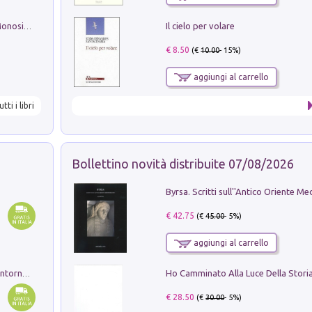
Il cielo per volare
La seduzione del gusto con Pipero & Monosilio
€ 8.50
(€
10.00
- 15%)
aggiungi al carrello
utti i libri
Bollettino novità distribuite 07/08/2026
€ 42.75
(€
45.00
- 5%)
aggiungi al carrello
Ruderi delle ville Romano Sabine nei dintorni di Poggio Mirteto. Illustrati dal dott.re prof.re cav.re Ercole Nardi regio ispettore degli scavi e monumenti. Anno 1885. Tavole e studio. Con 25 tavole fuori testo in cartella editoriale
€ 28.50
(€
30.00
- 5%)