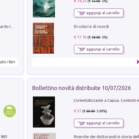
€ 14.25
(€
15.00
- 5%)
aggiungi al carrello
Di colori e di ricordi
Sofiana. In Sicilia centro-meridionale (tardo III-metà IX secolo d.C.): dall'agro-town tardo-imperiale al villaggio medio-bizantino. Nuova ediz.
€ 17.10
(€
18.00
- 5%)
aggiungi al carrello
utti i libri
Bollettino novità distribuite 10/07/2026
€ 57
(€
60.00
- 5.00%)
aggiungi al carrello
1983