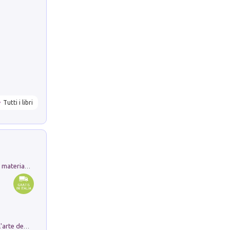
Tutti i libri
L'orientalizzante a Capua. Contesti e materiali dagli scavi di Werner Johannowsky nella necropoli di Fornaci. Nuova ediz.
Ricerche dei dottorandi in storia dell'arte della Sapienza