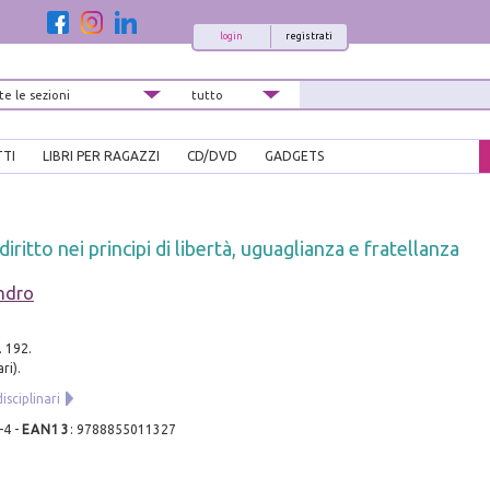
login
registrati
TTI
LIBRI PER RAGAZZI
CD/DVD
GADGETS
diritto nei principi di libertà, uguaglianza e fratellanza
ndro
. 192.
ri).
isciplinari
-4
-
EAN13
:
9788855011327