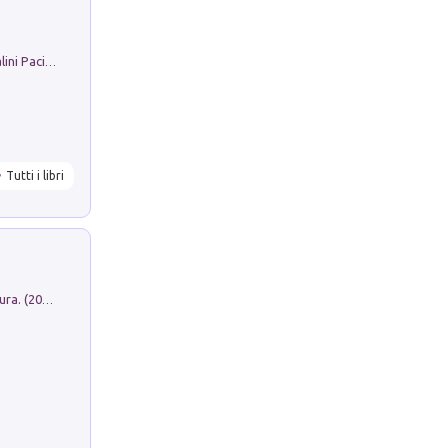
Il Filo Della Pace. Storia di Ezio Bartalini Pacifista
Tutti i libri
Dromos. Libro periodico di architettura. (2026). Vol. 15: Post-model