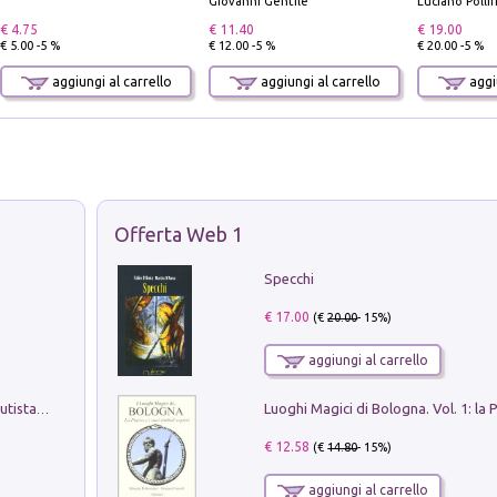
Giovanni Gentile
Luciano Polli
€ 4.75
€ 11.40
€ 19.00
€ 5.00 -5 %
€ 12.00 -5 %
€ 20.00 -5 %
aggiungi al carrello
aggiungi al carrello
aggiu
Offerta Web 1
Specchi
€ 17.00
(€
20.00
- 15%)
aggiungi al carrello
Pietro Bellotti Detto Canaletty. Un Vedutista Veneziano nella Francia dell'Ancien Régime
€ 12.58
(€
14.80
- 15%)
aggiungi al carrello