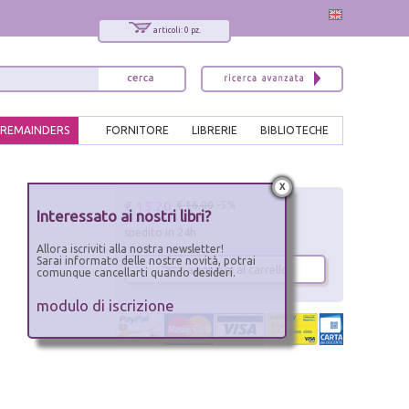
articoli: 0 pz.
REMAINDERS
FORNITORE
LIBRERIE
BIBLIOTECHE
x
€ 15.20
€ 16.00
-5%
Interessato ai nostri libri?
spedito in 24h
Allora iscriviti alla nostra newsletter!
Sarai informato delle nostre novità, potrai
aggiungi al carrello
comunque cancellarti quando desideri.
modulo di iscrizione