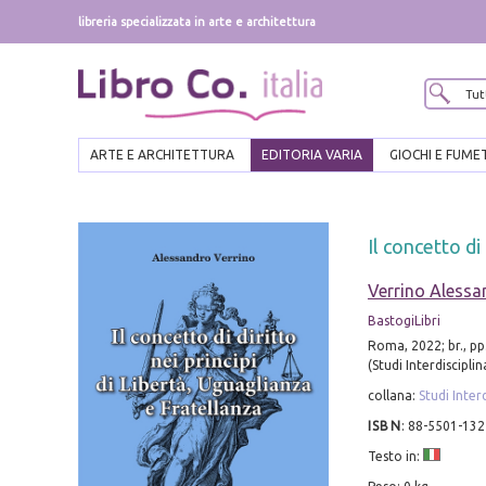
libreria specializzata in arte e architettura
ARTE E ARCHITETTURA
EDITORIA VARIA
GIOCHI E FUME
Il concetto di 
Verrino Alessa
BastogiLibri
Roma, 2022; br., pp
(Studi Interdisciplina
collana:
Studi Interd
ISBN
:
88-5501-132
Testo in: