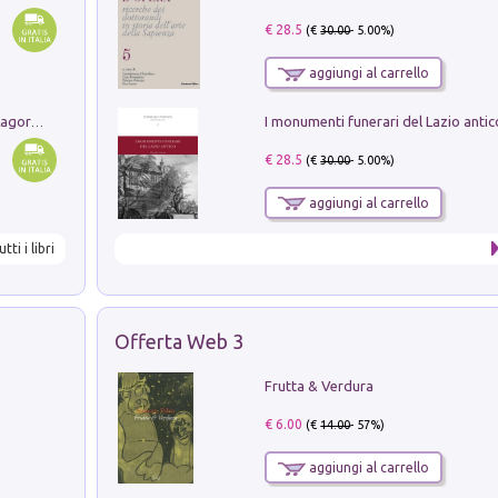
€ 28.5
(€
30.00
- 5.00%)
aggiungi al carrello
Pastori. Sguardi contemporanei tra il Lagorai e la pianura. Ediz. illustrata
€ 28.5
(€
30.00
- 5.00%)
aggiungi al carrello
utti i libri
Offerta Web 3
Frutta & Verdura
€ 6.00
(€
14.00
- 57%)
aggiungi al carrello