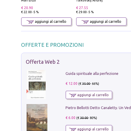
Mari Enzo
Tarkovskij Andrej
€ 20.90
€ 27.55
€ 22.00 -5 %
€ 29.00 -5 %
aggiungi al carrello
aggiungi al carrello
OFFERTE E PROMOZIONI
Offerta Web 2
Guida spirituale alla perfezione
€ 12.00
(€
35.00
- 66%)
aggiungi al carrello
€ 6.00
(€
30.00
- 80%)
aggiungi al carrello