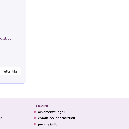
La comparsa. Perché il partito democratico non è mai nato
Tutti i libri
TERMINI
avvertenze legali
ne
condizioni contrattuali
privacy (pdf)