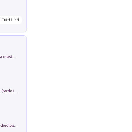
Tutti i libri
Memorial Santa Giulia. Sculture per la resistenza Monchio di Palagano
Sofiana. In Sicilia centro-meridionale (tardo III-metà IX secolo d.C.): dall'agro-town tardo-imperiale al villaggio medio-bizantino. Nuova ediz.
Dos dell'Arca. Quattro millenni tra archeologia e arte rupestre in Valle Camonica (Sito UNESCO n. 94). Scavi e ricerche 2016/2023