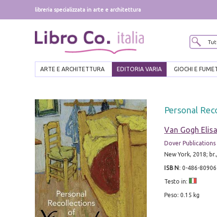
libreria specializzata in arte e architettura
ARTE E ARCHITETTURA
EDITORIA VARIA
GIOCHI E FUME
Personal Reco
Van Gogh Elis
Dover Publications
New York, 2018; br.
ISBN
:
0-486-80906
Testo in:
Peso: 0.15 kg