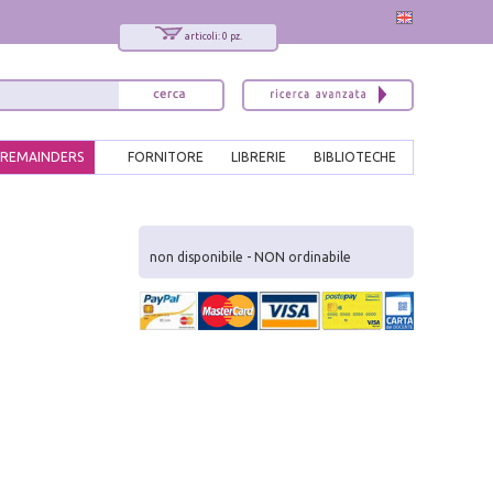
articoli: 0 pz.
REMAINDERS
FORNITORE
LIBRERIE
BIBLIOTECHE
x
Interessato ai nostri libri?
non disponibile - NON ordinabile
Allora iscriviti alla nostra newsletter!
Sarai informato delle nostre novità, potrai
comunque cancellarti quando desideri.
modulo di iscrizione