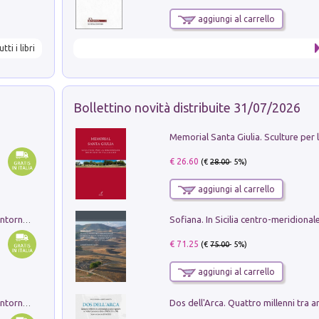
aggiungi al carrello
utti i libri
Bollettino novità distribuite 31/07/2026
€ 26.60
(€
28.00
- 5%)
aggiungi al carrello
Ruderi delle ville Romano Sabine nei dintorni di Poggio Mirteto. Illustrati dal dott.re prof.re cav.re Ercole Nardi regio ispettore degli scavi e monumenti. Anno 1885. Tavole e studio. Con 25 tavole fuori testo in cartella editoriale
€ 71.25
(€
75.00
- 5%)
aggiungi al carrello
Ruderi delle ville Romano Sabine nei dintorni di Poggio Mirteto. Illustrati dal dott.re prof.re cav.re Ercole Nardi regio ispettore degli scavi e monumenti. Anno 1885