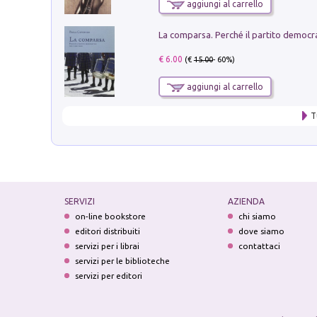
aggiungi al carrello
€ 6.00
(€
15.00
- 60%)
aggiungi al carrello
T
SERVIZI
AZIENDA
on-line bookstore
chi siamo
editori distribuiti
dove siamo
servizi per i librai
contattaci
servizi per le biblioteche
servizi per editori