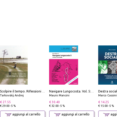
Scolpire il tempo. Riflessioni sul cinema.
Navigare Lungocosta. Vol. 5: Corsica e Sardegna
Tarkovskij Andrej
Mauro Mancini
Marco Cassini
€ 27.55
€ 30.40
€ 14.25
€ 29.00 -5 %
€ 32.00 -5 %
€ 15.00 -5 %
aggiungi al carrello
aggiungi al carrello
aggiu