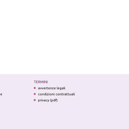
TERMINI
avvertenze legali
ne
condizioni contrattuali
privacy (pdf)