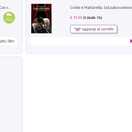
I monumenti funerari del Lazio antico. Con cartella con tavole
€ 19.00
(€
20.00
- 5%)
aggiungi al carrello
utti i libri