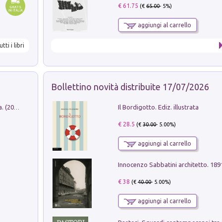
€ 61.75
(€
65.00
- 5%)
aggiungi al carrello
utti i libri
Bollettino novità distribuite 17/07/2026
Il Bordigotto. Ediz. illustrata
Dromos. Libro periodico di architettura. (2026). Vol. 15: Post-model
€ 28.5
(€
30.00
- 5.00%)
aggiungi al carrello
Innocenzo Sabbatini architetto. 18
€ 38
(€
40.00
- 5.00%)
aggiungi al carrello