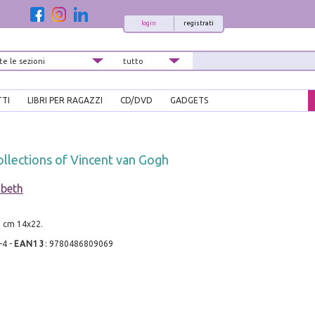
login
registrati
TTI
LIBRI PER RAGAZZI
CD/DVD
GADGETS
llections of Vincent van Gogh
abeth
, cm 14x22.
-4
-
EAN13
:
9780486809069