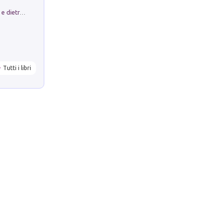
Conte e Mattarella. Sul palcoscenico e dietro le quinte del Quirinale. Un racconto sulle istituzioni
Tutti i libri