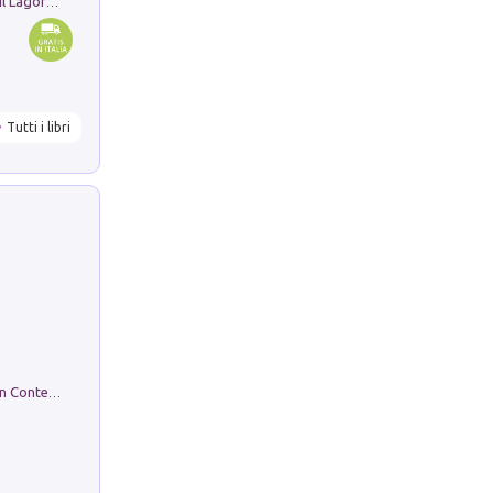
Pastori. Sguardi contemporanei tra il Lagorai e la pianura. Ediz. illustrata
Tutti i libri
in alto! Livello A1. Con CD-Audio. Con Contenuto digitale per accesso on line