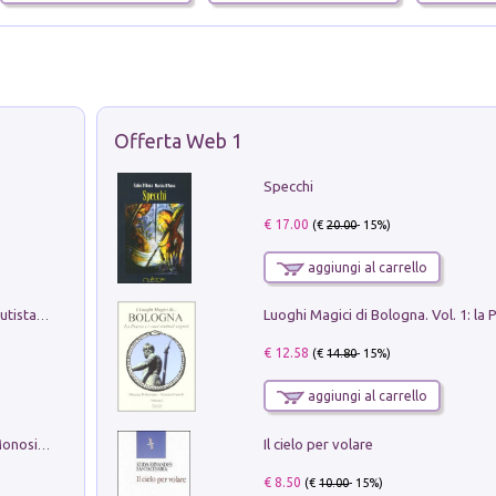
Offerta Web 1
Specchi
€ 17.00
(€
20.00
- 15%)
aggiungi al carrello
Pietro Bellotti Detto Canaletty. Un Vedutista Veneziano nella Francia dell'Ancien Régime
€ 12.58
(€
14.80
- 15%)
aggiungi al carrello
Il cielo per volare
La seduzione del gusto con Pipero & Monosilio
€ 8.50
(€
10.00
- 15%)