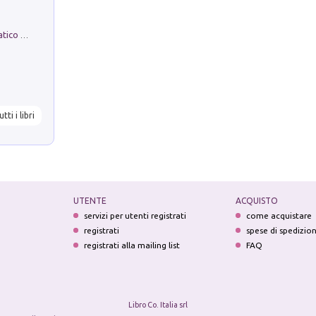
La comparsa. Perché il partito democratico non è mai nato
utti i libri
UTENTE
ACQUISTO
servizi per utenti registrati
come acquistare
registrati
spese di spedizio
registrati alla mailing list
FAQ
Libro Co. Italia srl