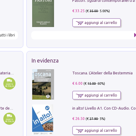
€ 33.25
(€
35.00
- 5.00%)
aggiungi al carrello
utti i libri
In evidenza
Toscana. L'Atelier della Bestemmia
L'orientalizzante a Capua. Contesti e materiali dagli scavi di Werner Johannowsky nella necropoli di Fornaci. Nuova ediz.
€ 6.00
(€
15.00
- 60%)
aggiungi al carrello
Ricerche dei dottorandi in storia dell'arte della Sapienza
€ 26.50
(€
27.90
- 5%)
aggiungi al carrello