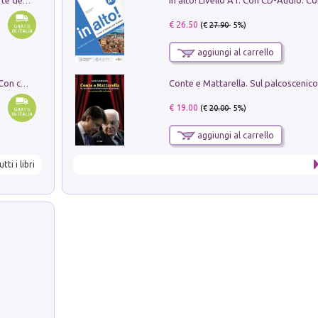
Ricerche dei dottorandi in storia dell'arte della Sapienza
€ 26.50
(€
27.90
- 5%)
aggiungi al carrello
I monumenti funerari del Lazio antico. Con cartella con tavole
€ 19.00
(€
20.00
- 5%)
aggiungi al carrello
utti i libri