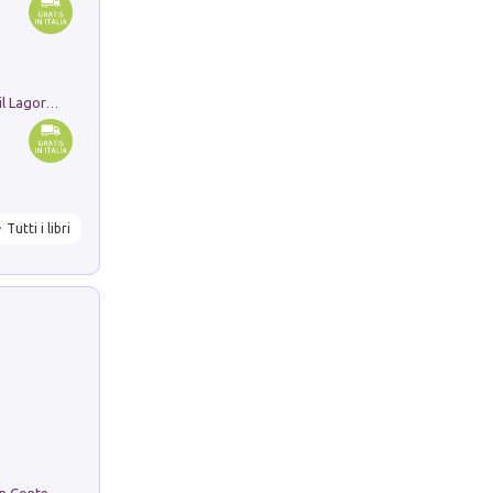
Pastori. Sguardi contemporanei tra il Lagorai e la pianura. Ediz. illustrata
Tutti i libri