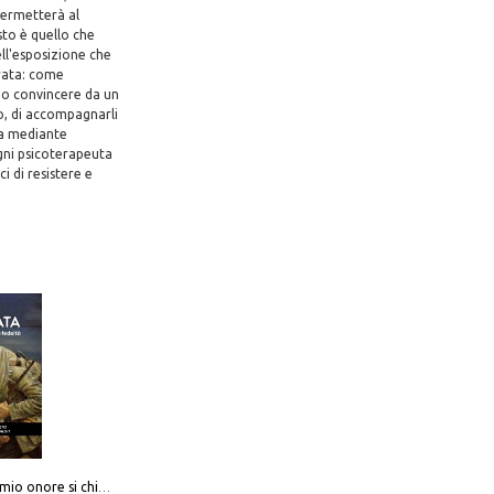
permetterà al
sto è quello che
ell'esposizione che
rata: come
ano convincere da un
o, di accompagnarli
ra mediante
ogni psicoterapeuta
i di resistere e
Camerata. Il mio onore si chiama fedeltà