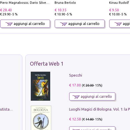
Piero Magnabosco; Dario Silvestro; Marco Sbrizzi
Bruna Bertolo
Kinau Rudolf
€ 28.40
€ 10.35
€ 9.50
€ 29.90 -5 %
€ 10.90 -5 %
€ 10.00 -5 %
aggiungi al carrello
aggiungi al carrello
aggiu
Offerta Web 1
Specchi
€ 17.00
(€
20.00
- 15%)
aggiungi al carrello
Pietro Bellotti Detto Canaletty. Un Vedutista Veneziano nella Francia dell'Ancien Régime
€ 12.58
(€
14.80
- 15%)