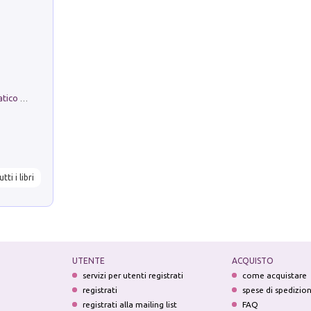
La comparsa. Perché il partito democratico non è mai nato
utti i libri
UTENTE
ACQUISTO
servizi per utenti registrati
come acquistare
registrati
spese di spedizio
registrati alla mailing list
FAQ