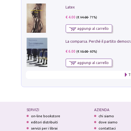
Latex
€ 4.00
(€
14.00
- 71%)
aggiungi al carrello
€ 6.00
(€
15.00
- 60%)
aggiungi al carrello
T
SERVIZI
AZIENDA
on-line bookstore
chi siamo
editori distribuiti
dove siamo
servizi per i librai
contattaci