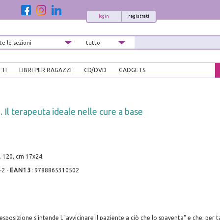
login
registrati
TTI
LIBRI PER RAGAZZI
CD/DVD
GADGETS
. Il terapeuta ideale nelle cure a base
. 120, cm 17x24.
-2
-
EAN13
:
9788865310502
esposizione s'intende l."avvicinare il paziente a ciò che lo spaventa" e che, per 