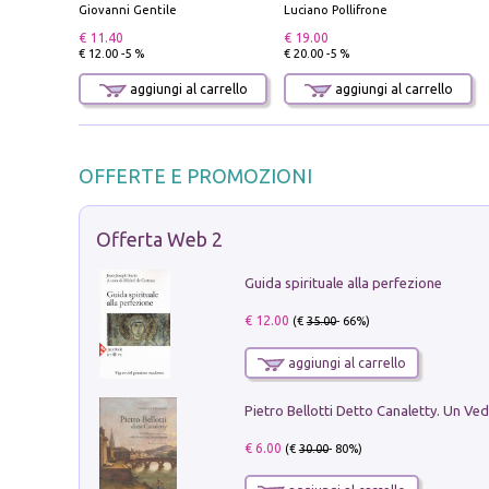
Giovanni Gentile
Luciano Pollifrone
€ 11.40
€ 19.00
€ 12.00 -5 %
€ 20.00 -5 %
aggiungi al carrello
aggiungi al carrello
OFFERTE E PROMOZIONI
Offerta Web 2
Guida spirituale alla perfezione
€ 12.00
(€
35.00
- 66%)
aggiungi al carrello
€ 6.00
(€
30.00
- 80%)