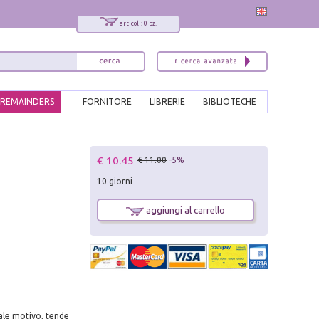
articoli: 0 pz.
REMAINDERS
FORNITORE
LIBRERIE
BIBLIOTECHE
x
€ 10.45
€ 11.00
-5%
Interessato ai nostri libri?
10 giorni
Allora iscriviti alla nostra newsletter!
Sarai informato delle nostre novità, potrai
aggiungi al carrello
comunque cancellarti quando desideri.
modulo di iscrizione
tale motivo, tende