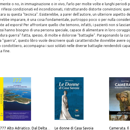
mente o no, in immaginazione o in vivo, farlo per molte volte e lunghi periodi 
 riflessi condizionati ed incondizionati, ristrutturando distorte convinzioni; que
para su questa "tecnica". Esisterebbe, a parer dell'autore, un ulteriore aspetto d
rebbe imparare, è una cosa fondamentale, purtroppo poco o per nulla conside
nte ad esporsi! Per affrontare quello che temono, infatti, i pazienti non si lasci
si hanno bisogno di una persona speciale, capace di alimentare in loro coraggi
dura guerra" fatta, spesso, di molte e dolorose "battaglie". Paragonando la cu
a "guerra", questo libro vuole descrivere quali caratteristiche dovrebbe avere 
 condottiero, accompagna i suoi soldati nelle diverse battaglie rendendoli capac
a fine.
Le donne di Casa Savoia
777 Alto Adriatico. Dal Delta del Po a Capo Promontore. Con QR Code