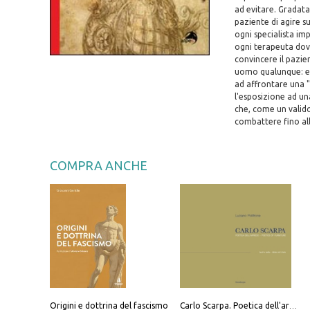
ad evitare. Gradata
paziente di agire su
ogni specialista im
ogni terapeuta dov
convincere il pazie
uomo qualunque: es
ad affrontare una "
l'esposizione ad un
che, come un valido
combattere fino all
COMPRA ANCHE
Origini e dottrina del fascismo
Carlo Scarpa. Poetica dell'arredo. Tavoli e sedie-Poetics of furniture. Tables and chairs. Ediz. bilingue