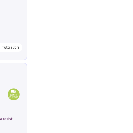
Tutti i libri
Memorial Santa Giulia. Sculture per la resistenza Monchio di Palagano