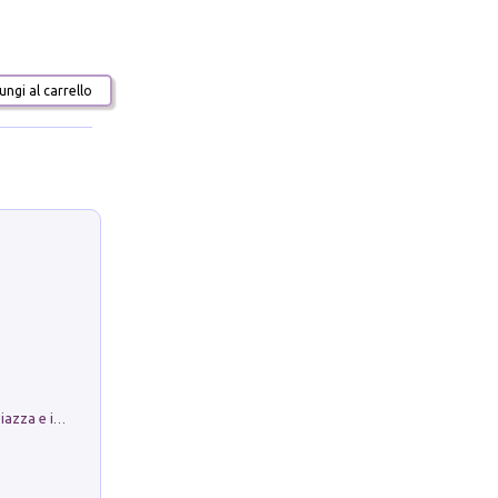
ngi al carrello
Luoghi Magici di Bologna. Vol. 1: la Piazza e i Suoi Simboli Segreti