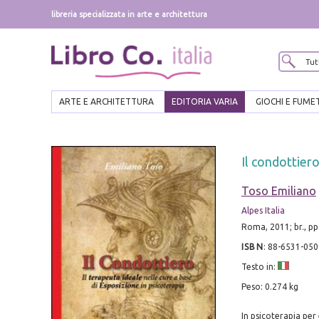
libreria specializzata in arte e architettura
ARTE E ARCHITETTURA
EDITORIA VARIA
GIOCHI E FUME
Il condottiero
Toso Emiliano
Alpes Italia
Roma, 2011; br., pp
ISBN
:
88-6531-050
Testo in:
Peso: 0.274 kg
In psicoterapia per 