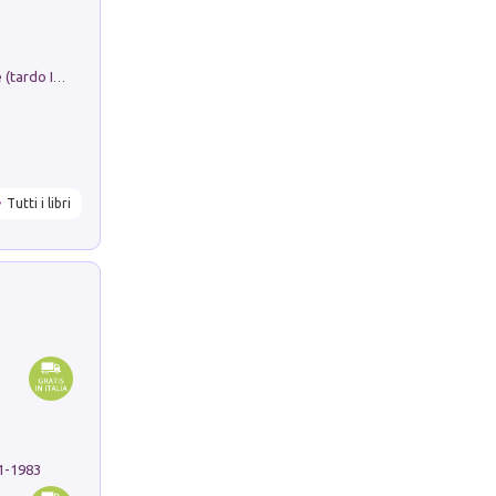
Sofiana. In Sicilia centro-meridionale (tardo III-metà IX secolo d.C.): dall'agro-town tardo-imperiale al villaggio medio-bizantino. Nuova ediz.
Tutti i libri
91-1983