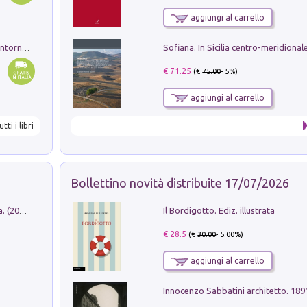
aggiungi al carrello
Ruderi delle ville Romano Sabine nei dintorni di Poggio Mirteto. Illustrati dal dott.re prof.re cav.re Ercole Nardi regio ispettore degli scavi e monumenti. Anno 1885
€ 71.25
(€
75.00
- 5%)
aggiungi al carrello
utti i libri
Bollettino novità distribuite 17/07/2026
Il Bordigotto. Ediz. illustrata
Dromos. Libro periodico di architettura. (2026). Vol. 15: Post-model
€ 28.5
(€
30.00
- 5.00%)
aggiungi al carrello
Innocenzo Sabbatini architetto. 18