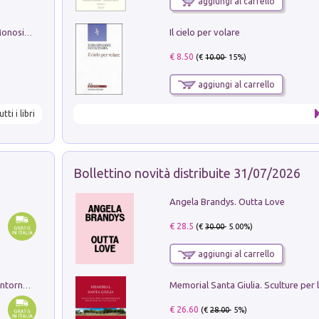
aggiungi al carrello
Il cielo per volare
La seduzione del gusto con Pipero & Monosilio
€ 8.50
(€
10.00
- 15%)
aggiungi al carrello
utti i libri
Bollettino novità distribuite 31/07/2026
Angela Brandys. Outta Love
€ 28.5
(€
30.00
- 5.00%)
aggiungi al carrello
Ruderi delle ville Romano Sabine nei dintorni di Poggio Mirteto. Illustrati dal dott.re prof.re cav.re Ercole Nardi regio ispettore degli scavi e monumenti. Anno 1885. Tavole e studio. Con 25 tavole fuori testo in cartella editoriale
€ 26.60
(€
28.00
- 5%)