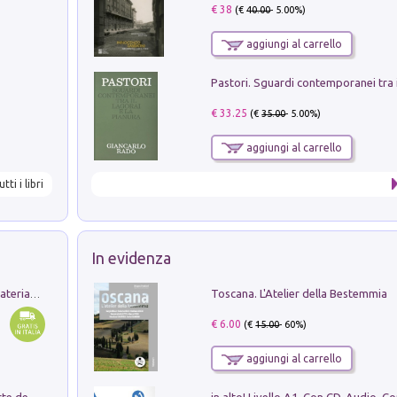
€ 38
(€
40.00
- 5.00%)
aggiungi al carrello
€ 33.25
(€
35.00
- 5.00%)
aggiungi al carrello
utti i libri
In evidenza
Toscana. L'Atelier della Bestemmia
L'orientalizzante a Capua. Contesti e materiali dagli scavi di Werner Johannowsky nella necropoli di Fornaci. Nuova ediz.
€ 6.00
(€
15.00
- 60%)
aggiungi al carrello