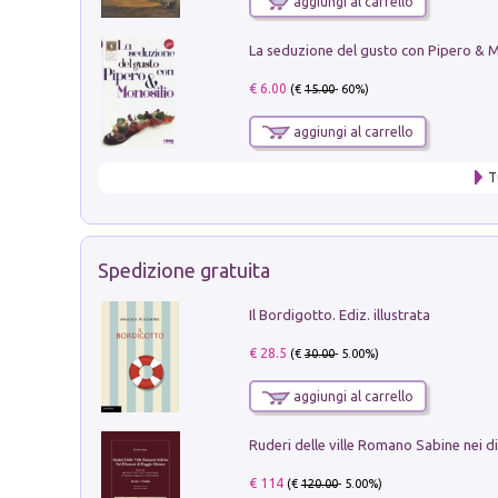
aggiungi al carrello
€ 6.00
(€
15.00
- 60%)
aggiungi al carrello
T
Spedizione gratuita
Il Bordigotto. Ediz. illustrata
€ 28.5
(€
30.00
- 5.00%)
aggiungi al carrello
€ 114
(€
120.00
- 5.00%)