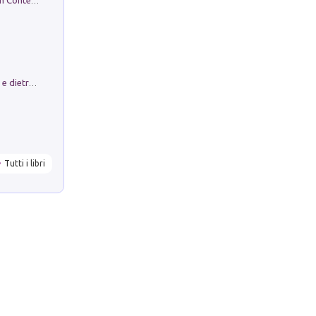
in alto! Livello A1. Con CD-Audio. Con Contenuto digitale per accesso on line
Conte e Mattarella. Sul palcoscenico e dietro le quinte del Quirinale. Un racconto sulle istituzioni
Tutti i libri