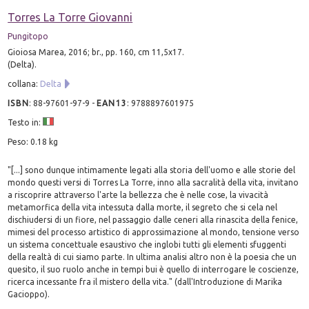
Torres La Torre Giovanni
Pungitopo
Gioiosa Marea, 2016; br., pp. 160, cm 11,5x17.
(Delta).
collana:
Delta
ISBN
:
88-97601-97-9
-
EAN13
:
9788897601975
Testo in:
Peso: 0.18 kg
"[...] sono dunque intimamente legati alla storia dell'uomo e alle storie del
mondo questi versi di Torres La Torre, inno alla sacralità della vita, invitano
a riscoprire attraverso l'arte la bellezza che è nelle cose, la vivacità
metamorfica della vita intessuta dalla morte, il segreto che si cela nel
dischiudersi di un fiore, nel passaggio dalle ceneri alla rinascita della fenice,
mimesi del processo artistico di approssimazione al mondo, tensione verso
un sistema concettuale esaustivo che inglobi tutti gli elementi sfuggenti
della realtà di cui siamo parte. In ultima analisi altro non è la poesia che un
quesito, il suo ruolo anche in tempi bui è quello di interrogare le coscienze,
ricerca incessante fra il mistero della vita." (dall'Introduzione di Marika
Gacioppo).