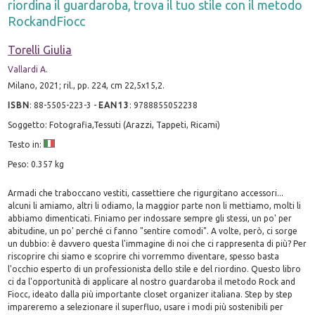
riordina il guardaroba, trova il tuo stile con il metodo
RockandFiocc
Torelli Giulia
Vallardi A.
Milano, 2021; ril., pp. 224, cm 22,5x15,2.
ISBN
:
88-5505-223-3
-
EAN13
:
9788855052238
Soggetto: Fotografia,Tessuti (Arazzi, Tappeti, Ricami)
Testo in:
Peso: 0.357 kg
Armadi che traboccano vestiti, cassettiere che rigurgitano accessori...
alcuni li amiamo, altri li odiamo, la maggior parte non li mettiamo, molti li
abbiamo dimenticati. Finiamo per indossare sempre gli stessi, un po' per
abitudine, un po' perché ci fanno "sentire comodi". A volte, però, ci sorge
un dubbio: è davvero questa l'immagine di noi che ci rappresenta di più? Per
riscoprire chi siamo e scoprire chi vorremmo diventare, spesso basta
l'occhio esperto di un professionista dello stile e del riordino. Questo libro
ci da l'opportunità di applicare al nostro guardaroba il metodo Rock and
Fiocc, ideato dalla più importante closet organizer italiana. Step by step
impareremo a selezionare il superfluo, usare i modi più sostenibili per