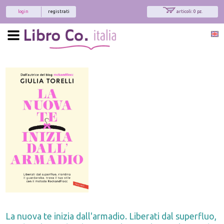
login
registrati
articoli: 0 pz.
x
Interessato ai nostri libri?
Allora iscriviti alla nostra newsletter!
Sarai informato delle nostre novità, potrai
comunque cancellarti quando desideri.
modulo di iscrizione
La nuova te inizia dall'armadio. Liberati dal superfluo,