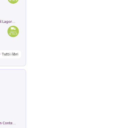
Pastori. Sguardi contemporanei tra il Lagorai e la pianura. Ediz. illustrata
Tutti i libri
in alto! Livello A1. Con CD-Audio. Con Contenuto digitale per accesso on line