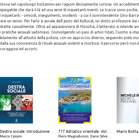
Mantova nel capoluogo bolzanino per ragioni decisamente curiose. Un accadimen
iegabile che darà il là ad una serie di inquietanti eventi. Le tracce sono poche,
 inquietanti - omicidi, inseguimenti, incidenti - a cui il sovrintendente Gino Bar
re un senso. Per farlo si avvale dell'aiuto del Kultural, un dotto professore dai c
 imbatte casualmente. Oltre ad appassionarsi di filosofia, il letterato si intende a
 pratiche sessuali sadomaso. Coinvolgendo un paio di amici fidati, l'uomo si im
llelamente all'attività della polizia, con un approccio diverso, seguendo piste in
dalla sua conoscenza di rituali sessuali violenti e morbosi. Il percorso però non è
coraggiosi ed accorti.
Destra sociale. Introduzione alla «terza via», tra identità, comunità e alternativa al sistema
777 Adriatico orientale. Vol. 1: Istria, Costa della Dalmazia da Smrika a Zara, Isole del Quarnaro, Pag, Arcipelaghi di Zara, Sibenico e Incoronate
Marco Cassini
Piero Magnabosco; Dario Silvestro; Marco Sbrizzi