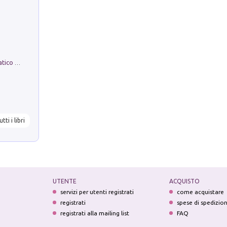
La comparsa. Perché il partito democratico non è mai nato
utti i libri
UTENTE
ACQUISTO
servizi per utenti registrati
come acquistare
registrati
spese di spedizio
registrati alla mailing list
FAQ