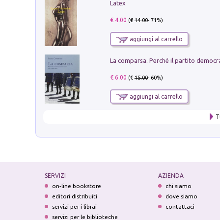
Latex
€ 4.00
(€
14.00
- 71%)
aggiungi al carrello
€ 6.00
(€
15.00
- 60%)
aggiungi al carrello
T
SERVIZI
AZIENDA
on-line bookstore
chi siamo
editori distribuiti
dove siamo
servizi per i librai
contattaci
servizi per le biblioteche