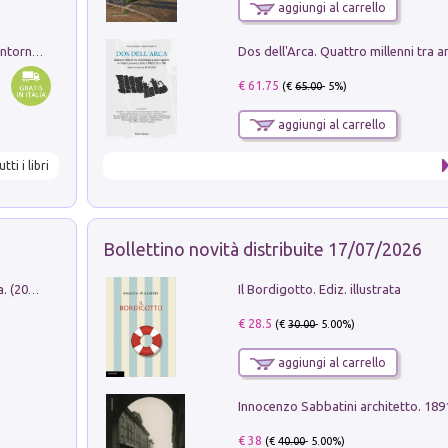
aggiungi al carrello
Ruderi delle ville Romano Sabine nei dintorni di Poggio Mirteto. Illustrati dal dott.re prof.re cav.re Ercole Nardi regio ispettore degli scavi e monumenti. Anno 1885
€ 61.75
(€
65.00
- 5%)
aggiungi al carrello
utti i libri
Bollettino novità distribuite 17/07/2026
Il Bordigotto. Ediz. illustrata
Dromos. Libro periodico di architettura. (2026). Vol. 15: Post-model
€ 28.5
(€
30.00
- 5.00%)
aggiungi al carrello
Innocenzo Sabbatini architetto. 18
€ 38
(€
40.00
- 5.00%)