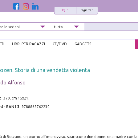
login
registrati
TTI
LIBRI PER RAGAZZI
CD/DVD
GADGETS
ozen. Storia di una vendetta violenta
do Alfonso
pp. 370, cm 15x21.
-4
-
EAN13
:
9788868762230
ttà di Bolzano, un giorno all'improvviso, spariscono due donne: una madre con la