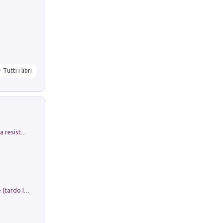
Tutti i libri
Memorial Santa Giulia. Sculture per la resistenza Monchio di Palagano
Sofiana. In Sicilia centro-meridionale (tardo III-metà IX secolo d.C.): dall'agro-town tardo-imperiale al villaggio medio-bizantino. Nuova ediz.