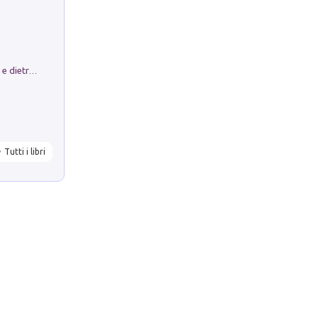
Conte e Mattarella. Sul palcoscenico e dietro le quinte del Quirinale. Un racconto sulle istituzioni
Tutti i libri