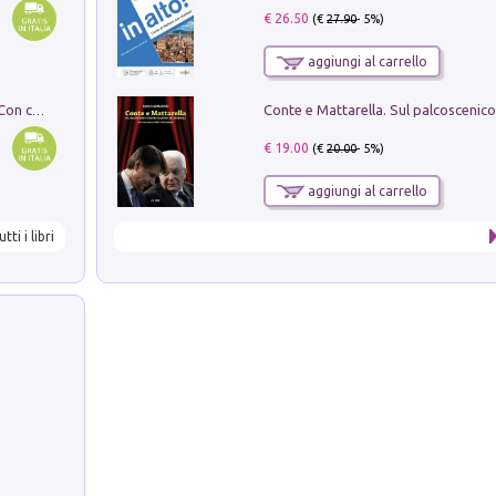
€ 26.50
(€
27.90
- 5%)
aggiungi al carrello
I monumenti funerari del Lazio antico. Con cartella con tavole
€ 19.00
(€
20.00
- 5%)
aggiungi al carrello
utti i libri