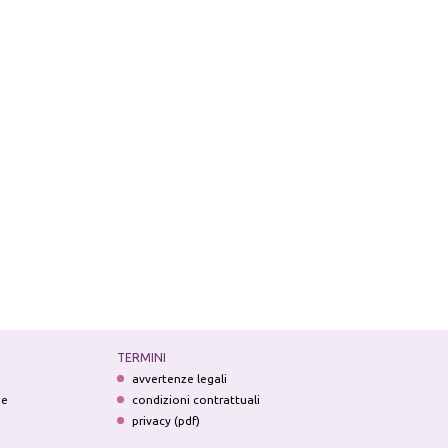
TERMINI
avvertenze legali
ne
condizioni contrattuali
privacy (pdf)