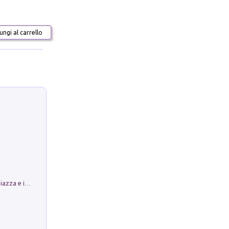
ngi al carrello
Luoghi Magici di Bologna. Vol. 1: la Piazza e i Suoi Simboli Segreti