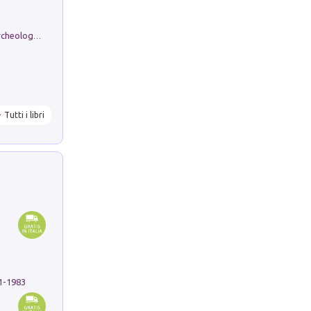
Dos dell'Arca. Quattro millenni tra archeologia e arte rupestre in Valle Camonica (Sito UNESCO n. 94). Scavi e ricerche 2016/2023
Tutti i libri
91-1983