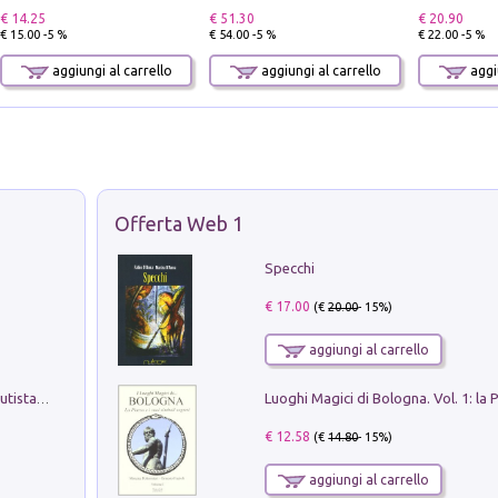
€ 14.25
€ 51.30
€ 20.90
€ 15.00 -5 %
€ 54.00 -5 %
€ 22.00 -5 %
aggiungi al carrello
aggiungi al carrello
aggiu
Offerta Web 1
Specchi
€ 17.00
(€
20.00
- 15%)
aggiungi al carrello
Pietro Bellotti Detto Canaletty. Un Vedutista Veneziano nella Francia dell'Ancien Régime
€ 12.58
(€
14.80
- 15%)
aggiungi al carrello