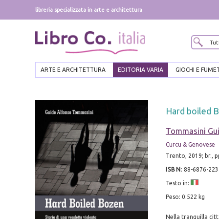
libreria specializzata in arte e architettura
ARTE E ARCHITETTURA
EDITORIA VARIA
GIOCHI E FUME
Hard boiled B
Tommasini Gui
Curcu & Genovese
Trento, 2019; br., 
ISBN
:
88-6876-223
Testo in:
Peso: 0.522 kg
Nella tranquilla ci