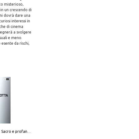
to misterioso,
 in un crescendo di
rani dovrà dare una
uriosi interessi in
nche di cinema
pegnerà a svolgere
usuali e meno
 esente da rischi,
Mario Botta. Sacro e profano-Sacred and profane