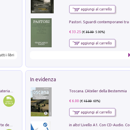
aggiungi al carrello
€ 33.25
(€
35.00
- 5.00%)
aggiungi al carrello
utti i libri
In evidenza
Toscana. L'Atelier della Bestemmia
L'orientalizzante a Capua. Contesti e materiali dagli scavi di Werner Johannowsky nella necropoli di Fornaci. Nuova ediz.
€ 6.00
(€
15.00
- 60%)
aggiungi al carrello
Ricerche dei dottorandi in storia dell'arte della Sapienza