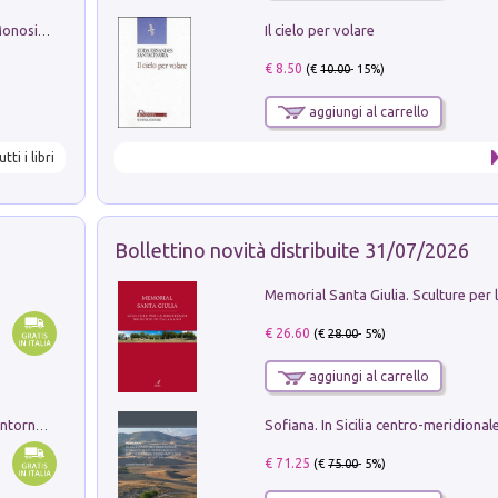
Il cielo per volare
La seduzione del gusto con Pipero & Monosilio
€ 8.50
(€
10.00
- 15%)
aggiungi al carrello
utti i libri
Bollettino novità distribuite 31/07/2026
€ 26.60
(€
28.00
- 5%)
aggiungi al carrello
Ruderi delle ville Romano Sabine nei dintorni di Poggio Mirteto. Illustrati dal dott.re prof.re cav.re Ercole Nardi regio ispettore degli scavi e monumenti. Anno 1885. Tavole e studio. Con 25 tavole fuori testo in cartella editoriale
€ 71.25
(€
75.00
- 5%)