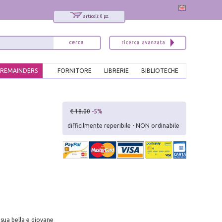
articoli: 0 pz.
REMAINDERS
FORNITORE
LIBRERIE
BIBLIOTECHE
x
€ 18.00
-5%
Interessato ai nostri libri?
difficilmente reperibile - NON ordinabile
Allora iscriviti alla nostra newsletter!
Sarai informato delle nostre novità, potrai
comunque cancellarti quando desideri.
modulo di iscrizione
 sua bella e giovane