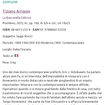
comune
Tiziano Arrigoni
La Bancarella Editrice
Piombino, 2022; br., pp. 166, ill. b/n e col., cm 18x25.
ISBN
:
88-6615-253-6
-
EAN13
:
9788866152538
Soggetto: Saggi Storici
Periodo: 1800-1960 (XIX-XX) Moderno,1960- Contemporaneo
Luoghi: Italia,Toscana
Testo in:
Peso: 0 kg
Uno dei miei storici contemporanei preferiti, Eric J. Hobsbawm, ha parlato
alcuni anni fa, in un'intervista, dell'impossibilità di «misurarsi con il
Novecento in modo distaccato e neutrale spogliandosi di un vissuto
importante». Misurarsi con la contemporaneità è sempre difficile,
figuriamoci quando ci si misura guardando dalla finestra di casa, con tutto
il patrimonio di ricordi soggettivi che ci accompagnano. È infatti quello che
ho voluto fare partendo dai ricordi familiari dell'ultimo secolo e mezzo, un
'lungo Novecento' che parte da fine Ottocento e si affaccia brevemente