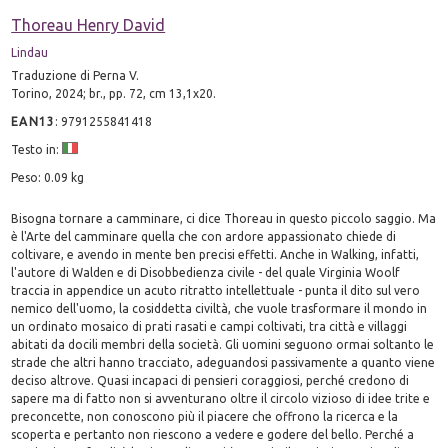
Thoreau Henry David
Lindau
Traduzione di Perna V.
Torino, 2024; br., pp. 72, cm 13,1x20.
EAN13
:
9791255841418
Testo in:
Peso: 0.09 kg
Bisogna tornare a camminare, ci dice Thoreau in questo piccolo saggio. Ma
è l'Arte del camminare quella che con ardore appassionato chiede di
coltivare, e avendo in mente ben precisi effetti. Anche in Walking, infatti,
l'autore di Walden e di Disobbedienza civile - del quale Virginia Woolf
traccia in appendice un acuto ritratto intellettuale - punta il dito sul vero
nemico dell'uomo, la cosiddetta civiltà, che vuole trasformare il mondo in
un ordinato mosaico di prati rasati e campi coltivati, tra città e villaggi
abitati da docili membri della società. Gli uomini seguono ormai soltanto le
strade che altri hanno tracciato, adeguandosi passivamente a quanto viene
deciso altrove. Quasi incapaci di pensieri coraggiosi, perché credono di
sapere ma di fatto non si avventurano oltre il circolo vizioso di idee trite e
preconcette, non conoscono più il piacere che offrono la ricerca e la
scoperta e pertanto non riescono a vedere e godere del bello. Perché a