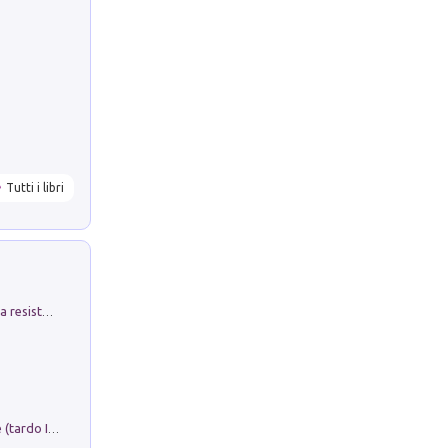
Tutti i libri
Memorial Santa Giulia. Sculture per la resistenza Monchio di Palagano
Sofiana. In Sicilia centro-meridionale (tardo III-metà IX secolo d.C.): dall'agro-town tardo-imperiale al villaggio medio-bizantino. Nuova ediz.