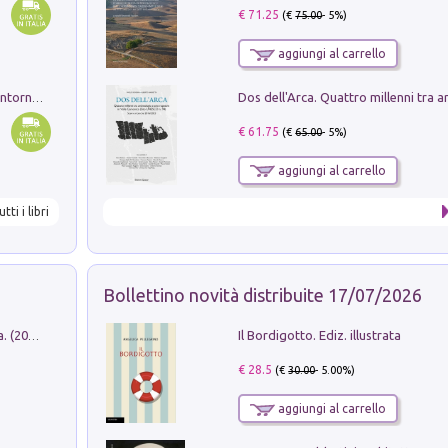
€ 71.25
(€
75.00
- 5%)
aggiungi al carrello
Ruderi delle ville Romano Sabine nei dintorni di Poggio Mirteto. Illustrati dal dott.re prof.re cav.re Ercole Nardi regio ispettore degli scavi e monumenti. Anno 1885
€ 61.75
(€
65.00
- 5%)
aggiungi al carrello
utti i libri
Bollettino novità distribuite 17/07/2026
Il Bordigotto. Ediz. illustrata
Dromos. Libro periodico di architettura. (2026). Vol. 15: Post-model
€ 28.5
(€
30.00
- 5.00%)
aggiungi al carrello