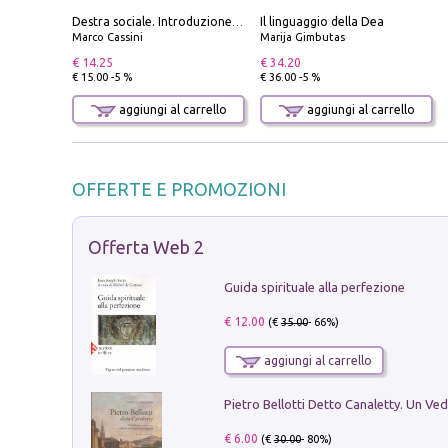
Il linguaggio della Dea
Destra sociale. Introduzione alla «terza via», tra identità, comunità e alternativa al sistema
Marco Cassini
Marija Gimbutas
€ 14.25
€ 34.20
€ 15.00 -5 %
€ 36.00 -5 %
aggiungi al carrello
aggiungi al carrello
OFFERTE E PROMOZIONI
Offerta Web 2
Guida spirituale alla perfezione
€ 12.00
(€
35.00
- 66%)
aggiungi al carrello
€ 6.00
(€
30.00
- 80%)