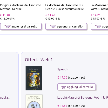
Origini e dottrina del fascismo
La dottrina del fascismo. E i documenti ufficiali dal 1919 al 1945
Giovanni Gentile
Gentile Giovanni;Mussolini Benito
Wirth Oswald
€ 11.40
€ 11.40
€ 14.25
€ 12.00 -5 %
€ 12.00 -5 %
€ 15.00 -5 %
aggiungi al carrello
aggiungi al carrello
aggiu
Offerta Web 1
Specchi
€ 17.00
(€
20.00
- 15%)
aggiungi al carrello
Pietro Bellotti Detto Canaletty. Un Vedutista Veneziano nella Francia dell'Ancien Régime
€ 12.58
(€
14.80
- 15%)