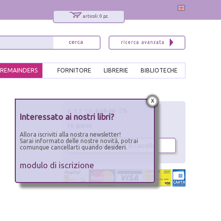
articoli: 0 pz.
REMAINDERS
FORNITORE
LIBRERIE
BIBLIOTECHE
x
€ 17.10
€ 18.00
-5%
Interessato ai nostri libri?
10 giorni
Allora iscriviti alla nostra newsletter!
Sarai informato delle nostre novità, potrai
aggiungi al carrello
comunque cancellarti quando desideri.
modulo di iscrizione