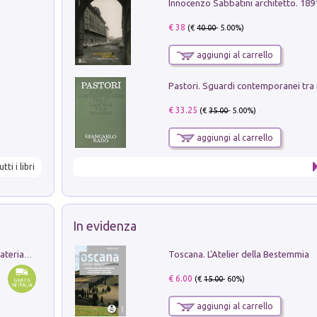
Innocenzo Sabbatini architetto. 18
€ 38
(€
40.00
- 5.00%)
aggiungi al carrello
€ 33.25
(€
35.00
- 5.00%)
aggiungi al carrello
utti i libri
In evidenza
Toscana. L'Atelier della Bestemmia
L'orientalizzante a Capua. Contesti e materiali dagli scavi di Werner Johannowsky nella necropoli di Fornaci. Nuova ediz.
€ 6.00
(€
15.00
- 60%)
aggiungi al carrello