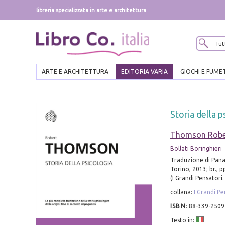
libreria specializzata in arte e architettura
ARTE E ARCHITETTURA
EDITORIA VARIA
GIOCHI E FUME
Storia della p
Thomson Robe
Bollati Boringhieri
Traduzione di Panai
Torino, 2013; br., p
(I Grandi Pensatori.
collana:
I Grandi Pe
ISBN
:
88-339-2509
Testo in: