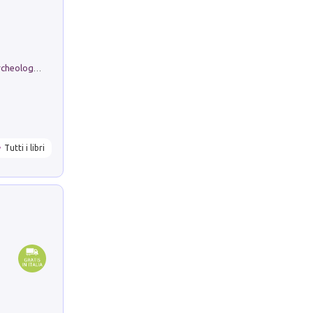
Dos dell'Arca. Quattro millenni tra archeologia e arte rupestre in Valle Camonica (Sito UNESCO n. 94). Scavi e ricerche 2016/2023
Tutti i libri