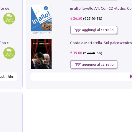
Ricerche dei dottorandi in storia dell'arte della Sapienza
€ 26.50
(€
27.90
- 5%)
aggiungi al carrello
I monumenti funerari del Lazio antico. Con cartella con tavole
€ 19.00
(€
20.00
- 5%)
aggiungi al carrello
utti i libri