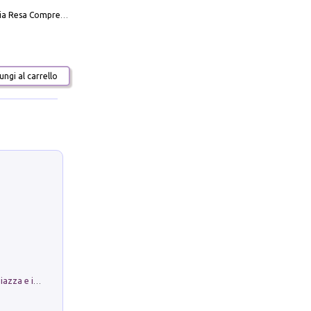
La Massoneria Resa Comprensibile ai Suoi Adepti. Vol. 3: il Maestro.
ngi al carrello
Luoghi Magici di Bologna. Vol. 1: la Piazza e i Suoi Simboli Segreti