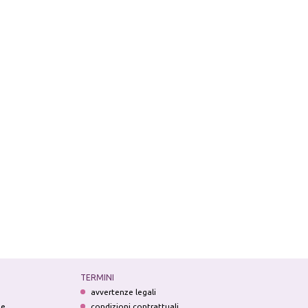
TERMINI
avvertenze legali
ne
condizioni contrattuali