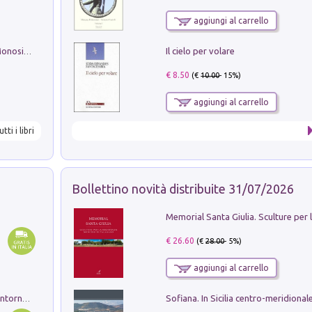
aggiungi al carrello
Il cielo per volare
La seduzione del gusto con Pipero & Monosilio
€ 8.50
(€
10.00
- 15%)
aggiungi al carrello
utti i libri
Bollettino novità distribuite 31/07/2026
€ 26.60
(€
28.00
- 5%)
aggiungi al carrello
Ruderi delle ville Romano Sabine nei dintorni di Poggio Mirteto. Illustrati dal dott.re prof.re cav.re Ercole Nardi regio ispettore degli scavi e monumenti. Anno 1885. Tavole e studio. Con 25 tavole fuori testo in cartella editoriale