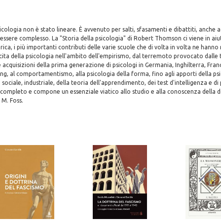
icologia non è stato lineare. È avvenuto per salti, sfasamenti e dibattiti, anche a
essere complesso. La "Storia della psicologia" di Robert Thomson ci viene in aiu
ica, i più importanti contributi delle varie scuole che di volta in volta ne hanno 
cita della psicologia nell'ambito dell'empirismo, dal terremoto provocato dalle 
e acquisizioni della prima generazione di psicologi in Germania, Inghilterra, Franci
ng, al comportamentismo, alla psicologia della forma, fino agli apporti della psic
, sociale, industriale, della teoria dell'apprendimento, dei test d'intelligenza e di
 completo e compone un essenziale viatico allo studio e alla conoscenza della di
 M. Foss.