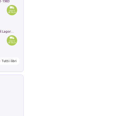
91-1983
Pastori. Sguardi contemporanei tra il Lagorai e la pianura. Ediz. illustrata
Tutti i libri