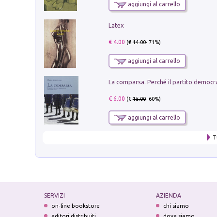
aggiungi al carrello
Latex
€ 4.00
(€
14.00
- 71%)
aggiungi al carrello
€ 6.00
(€
15.00
- 60%)
aggiungi al carrello
T
SERVIZI
AZIENDA
on-line bookstore
chi siamo
editori distribuiti
dove siamo