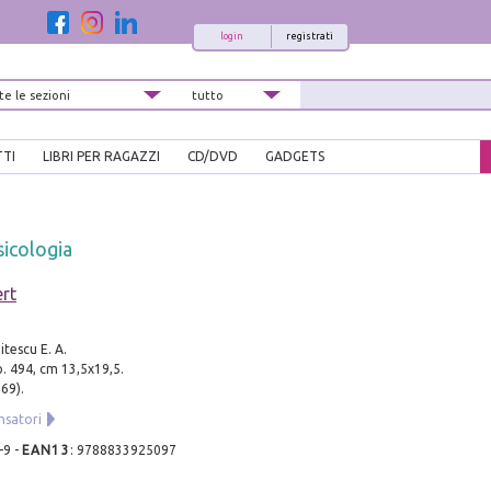
login
registrati
TTI
LIBRI PER RAGAZZI
CD/DVD
GADGETS
sicologia
rt
tescu E. A.
p. 494, cm 13,5x19,5.
 69).
nsatori
-9
-
EAN13
:
9788833925097