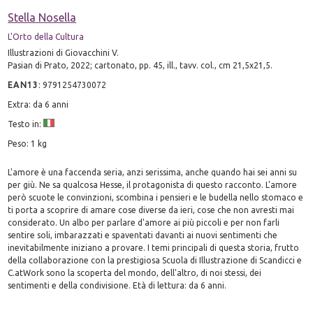
Stella Nosella
L'Orto della Cultura
Illustrazioni di Giovacchini V.
Pasian di Prato, 2022; cartonato, pp. 45, ill., tavv. col., cm 21,5x21,5.
EAN13
:
9791254730072
Extra: da 6 anni
Testo in:
Peso: 1 kg
L'amore è una faccenda seria, anzi serissima, anche quando hai sei anni su
per giù. Ne sa qualcosa Hesse, il protagonista di questo racconto. L'amore
però scuote le convinzioni, scombina i pensieri e le budella nello stomaco e
ti porta a scoprire di amare cose diverse da ieri, cose che non avresti mai
considerato. Un albo per parlare d'amore ai più piccoli e per non farli
sentire soli, imbarazzati e spaventati davanti ai nuovi sentimenti che
inevitabilmente iniziano a provare. I temi principali di questa storia, frutto
della collaborazione con la prestigiosa Scuola di Illustrazione di Scandicci e
C.atWork sono la scoperta del mondo, dell'altro, di noi stessi, dei
sentimenti e della condivisione. Età di lettura: da 6 anni.