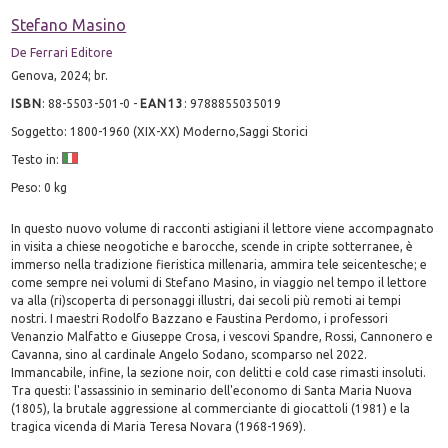
Stefano Masino
De Ferrari Editore
Genova, 2024; br.
ISBN
:
88-5503-501-0
-
EAN13
:
9788855035019
Soggetto: 1800-1960 (XIX-XX) Moderno,Saggi Storici
Testo in:
Peso: 0 kg
In questo nuovo volume di racconti astigiani il lettore viene accompagnato
in visita a chiese neogotiche e barocche, scende in cripte sotterranee, è
immerso nella tradizione fieristica millenaria, ammira tele seicentesche; e
come sempre nei volumi di Stefano Masino, in viaggio nel tempo il lettore
va alla (ri)scoperta di personaggi illustri, dai secoli più remoti ai tempi
nostri. I maestri Rodolfo Bazzano e Faustina Perdomo, i professori
Venanzio Malfatto e Giuseppe Crosa, i vescovi Spandre, Rossi, Cannonero e
Cavanna, sino al cardinale Angelo Sodano, scomparso nel 2022.
Immancabile, infine, la sezione noir, con delitti e cold case rimasti insoluti.
Tra questi: l'assassinio in seminario dell'economo di Santa Maria Nuova
(1805), la brutale aggressione al commerciante di giocattoli (1981) e la
tragica vicenda di Maria Teresa Novara (1968-1969).