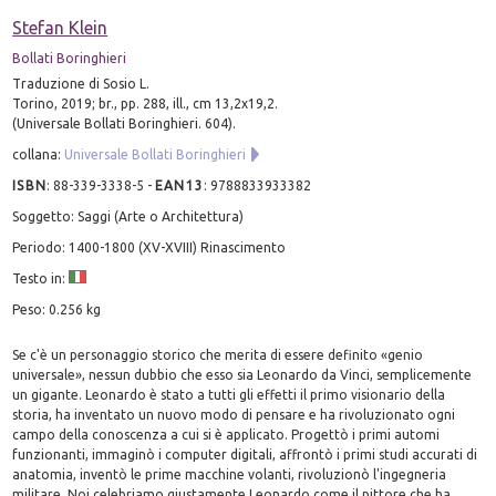
Stefan Klein
Bollati Boringhieri
Traduzione di Sosio L.
Torino, 2019; br., pp. 288, ill., cm 13,2x19,2.
(Universale Bollati Boringhieri. 604).
collana:
Universale Bollati Boringhieri
ISBN
:
88-339-3338-5
-
EAN13
:
9788833933382
Soggetto: Saggi (Arte o Architettura)
Periodo: 1400-1800 (XV-XVIII) Rinascimento
Testo in:
Peso: 0.256 kg
Se c'è un personaggio storico che merita di essere definito «genio
universale», nessun dubbio che esso sia Leonardo da Vinci, semplicemente
un gigante. Leonardo è stato a tutti gli effetti il primo visionario della
storia, ha inventato un nuovo modo di pensare e ha rivoluzionato ogni
campo della conoscenza a cui si è applicato. Progettò i primi automi
funzionanti, immaginò i computer digitali, affrontò i primi studi accurati di
anatomia, inventò le prime macchine volanti, rivoluzionò l'ingegneria
militare. Noi celebriamo giustamente Leonardo come il pittore che ha