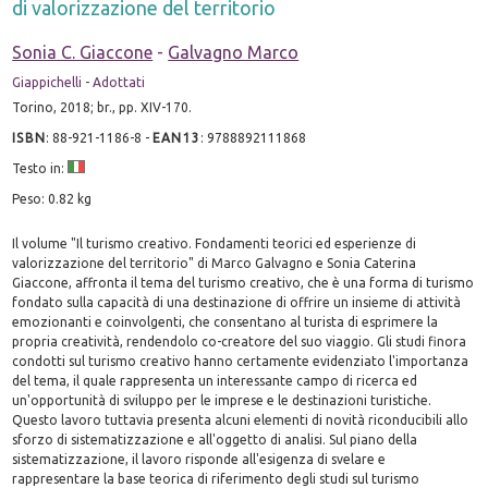
di valorizzazione del territorio
Sonia C. Giaccone
-
Galvagno Marco
Giappichelli - Adottati
Torino, 2018; br., pp. XIV-170.
ISBN
:
88-921-1186-8
-
EAN13
:
9788892111868
Testo in:
Peso: 0.82 kg
Il volume "Il turismo creativo. Fondamenti teorici ed esperienze di
valorizzazione del territorio" di Marco Galvagno e Sonia Caterina
Giaccone, affronta il tema del turismo creativo, che è una forma di turismo
fondato sulla capacità di una destinazione di offrire un insieme di attività
emozionanti e coinvolgenti, che consentano al turista di esprimere la
propria creatività, rendendolo co-creatore del suo viaggio. Gli studi finora
condotti sul turismo creativo hanno certamente evidenziato l'importanza
del tema, il quale rappresenta un interessante campo di ricerca ed
un'opportunità di sviluppo per le imprese e le destinazioni turistiche.
Questo lavoro tuttavia presenta alcuni elementi di novità riconducibili allo
sforzo di sistematizzazione e all'oggetto di analisi. Sul piano della
sistematizzazione, il lavoro risponde all'esigenza di svelare e
rappresentare la base teorica di riferimento degli studi sul turismo