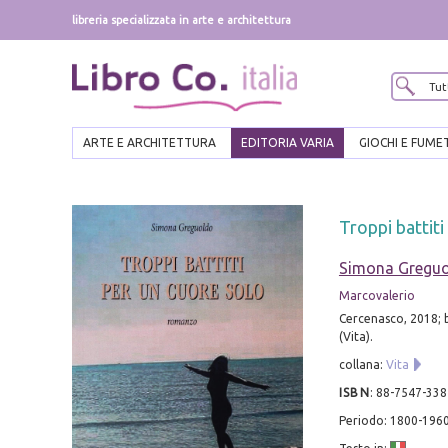
libreria specializzata in arte e architettura
ARTE E ARCHITETTURA
EDITORIA VARIA
GIOCHI E FUME
Troppi battiti
Simona Gregu
Marcovalerio
Cercenasco, 2018; br
(Vita).
collana:
Vita
ISBN
:
88-7547-338
Periodo: 1800-196