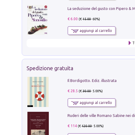
€ 6.00
(€
15.00
- 60%)
aggiungi al carrello
T
Spedizione gratuita
Il Bordigotto. Ediz. illustrata
€ 28.5
(€
30.00
- 5.00%)
aggiungi al carrello
€ 114
(€
120.00
- 5.00%)