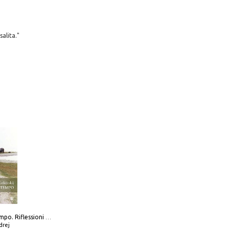
alita."
Scolpire il tempo. Riflessioni sul cinema.
drej