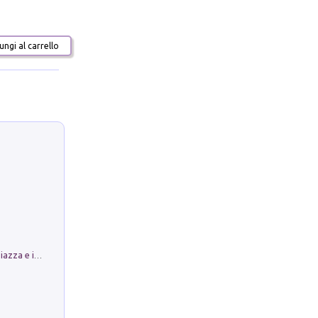
ngi al carrello
Luoghi Magici di Bologna. Vol. 1: la Piazza e i Suoi Simboli Segreti