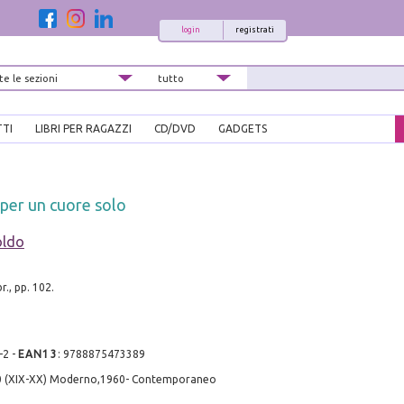
login
registrati
TTI
LIBRI PER RAGAZZI
CD/DVD
GADGETS
 per un cuore solo
oldo
., pp. 102.
-2
-
EAN13
:
9788875473389
0 (XIX-XX) Moderno,1960- Contemporaneo