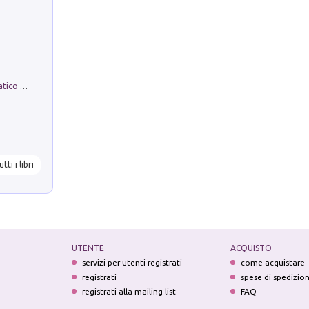
La comparsa. Perché il partito democratico non è mai nato
utti i libri
UTENTE
ACQUISTO
servizi per utenti registrati
come acquistare
registrati
spese di spedizio
registrati alla mailing list
FAQ