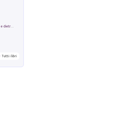
Conte e Mattarella. Sul palcoscenico e dietro le quinte del Quirinale. Un racconto sulle istituzioni
Tutti i libri