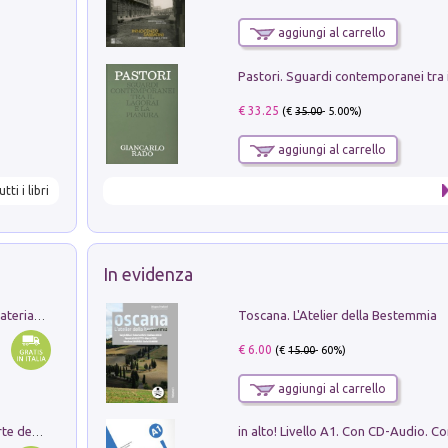
aggiungi al carrello
€ 33.25
(€
35.00
- 5.00%)
aggiungi al carrello
utti i libri
In evidenza
Toscana. L'Atelier della Bestemmia
L'orientalizzante a Capua. Contesti e materiali dagli scavi di Werner Johannowsky nella necropoli di Fornaci. Nuova ediz.
€ 6.00
(€
15.00
- 60%)
aggiungi al carrello
Ricerche dei dottorandi in storia dell'arte della Sapienza