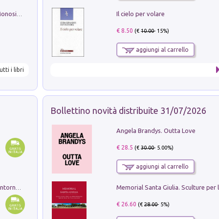
Il cielo per volare
La seduzione del gusto con Pipero & Monosilio
€ 8.50
(€
10.00
- 15%)
aggiungi al carrello
utti i libri
Bollettino novità distribuite 31/07/2026
Angela Brandys. Outta Love
€ 28.5
(€
30.00
- 5.00%)
aggiungi al carrello
Ruderi delle ville Romano Sabine nei dintorni di Poggio Mirteto. Illustrati dal dott.re prof.re cav.re Ercole Nardi regio ispettore degli scavi e monumenti. Anno 1885. Tavole e studio. Con 25 tavole fuori testo in cartella editoriale
€ 26.60
(€
28.00
- 5%)