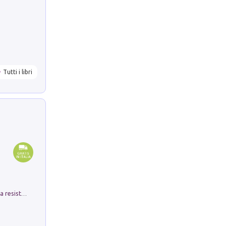
Tutti i libri
Memorial Santa Giulia. Sculture per la resistenza Monchio di Palagano