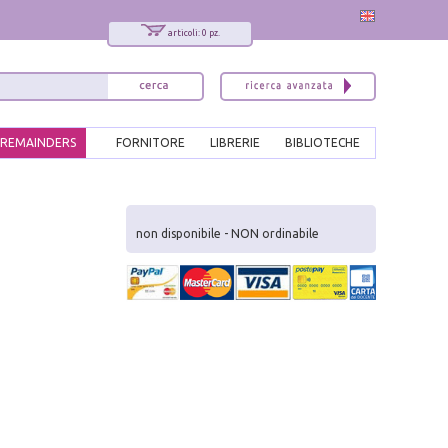
articoli: 0 pz.
REMAINDERS
FORNITORE
LIBRERIE
BIBLIOTECHE
x
Interessato ai nostri libri?
non disponibile - NON ordinabile
Allora iscriviti alla nostra newsletter!
Sarai informato delle nostre novità, potrai
comunque cancellarti quando desideri.
modulo di iscrizione