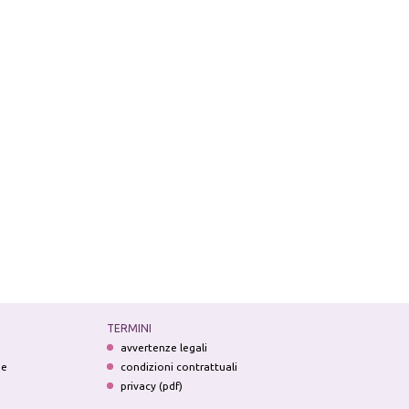
TERMINI
avvertenze legali
ne
condizioni contrattuali
privacy (pdf)