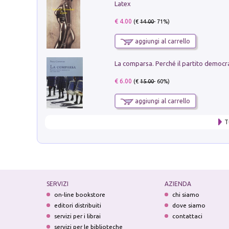
Latex
€ 4.00
(€
14.00
- 71%)
aggiungi al carrello
€ 6.00
(€
15.00
- 60%)
aggiungi al carrello
T
SERVIZI
AZIENDA
on-line bookstore
chi siamo
editori distribuiti
dove siamo
servizi per i librai
contattaci
servizi per le biblioteche