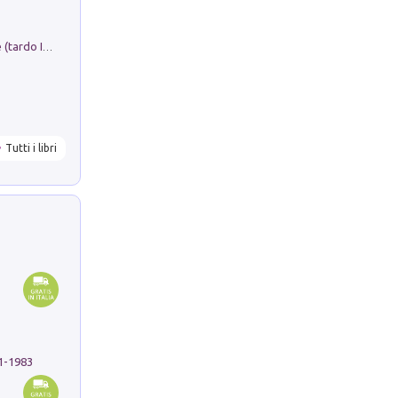
Sofiana. In Sicilia centro-meridionale (tardo III-metà IX secolo d.C.): dall'agro-town tardo-imperiale al villaggio medio-bizantino. Nuova ediz.
Tutti i libri
91-1983