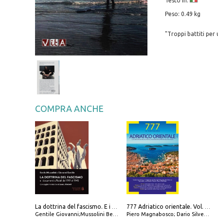
Testo in:
Peso: 0.49 kg
"Troppi battiti per
COMPRA ANCHE
La dottrina del fascismo. E i documenti ufficiali dal 1919 al 1945
777 Adriatico orientale. Vol. 2: Costa della Dalmazia da Zara a Molunat, Isole della Dalmazia Meridionale e Montenegro
Gentile Giovanni;Mussolini Benito
Piero Magnabosco; Dario Silvestro; Marco Sbrizzi