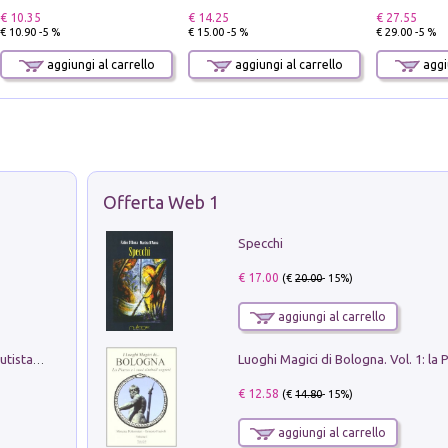
€ 10.35
€ 14.25
€ 27.55
€ 10.90 -5 %
€ 15.00 -5 %
€ 29.00 -5 %
aggiungi al carrello
aggiungi al carrello
aggiu
Offerta Web 1
Specchi
€ 17.00
(€
20.00
- 15%)
aggiungi al carrello
Pietro Bellotti Detto Canaletty. Un Vedutista Veneziano nella Francia dell'Ancien Régime
€ 12.58
(€
14.80
- 15%)
aggiungi al carrello