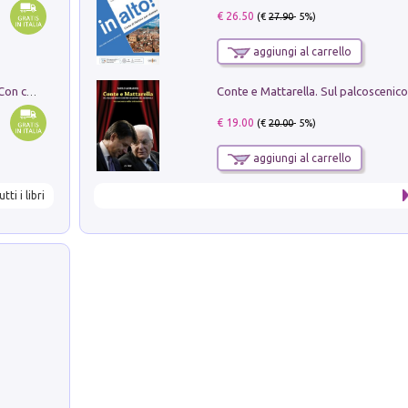
€ 26.50
(€
27.90
- 5%)
aggiungi al carrello
I monumenti funerari del Lazio antico. Con cartella con tavole
€ 19.00
(€
20.00
- 5%)
aggiungi al carrello
utti i libri