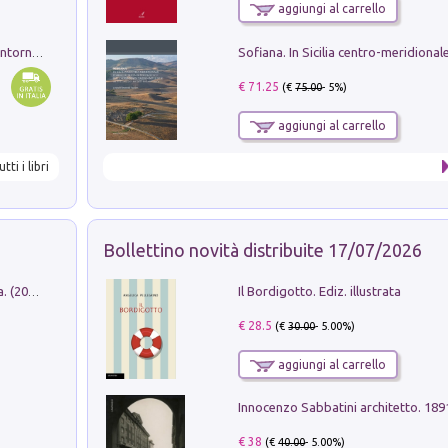
aggiungi al carrello
Ruderi delle ville Romano Sabine nei dintorni di Poggio Mirteto. Illustrati dal dott.re prof.re cav.re Ercole Nardi regio ispettore degli scavi e monumenti. Anno 1885
€ 71.25
(€
75.00
- 5%)
aggiungi al carrello
utti i libri
Bollettino novità distribuite 17/07/2026
Il Bordigotto. Ediz. illustrata
Dromos. Libro periodico di architettura. (2026). Vol. 15: Post-model
€ 28.5
(€
30.00
- 5.00%)
aggiungi al carrello
Innocenzo Sabbatini architetto. 18
€ 38
(€
40.00
- 5.00%)