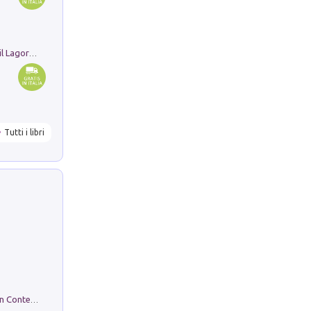
Pastori. Sguardi contemporanei tra il Lagorai e la pianura. Ediz. illustrata
Tutti i libri
in alto! Livello A1. Con CD-Audio. Con Contenuto digitale per accesso on line