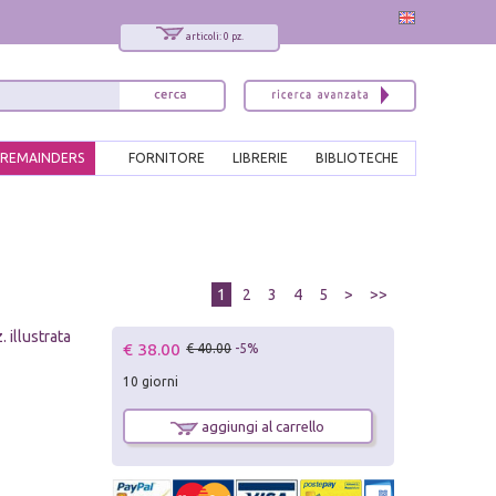
articoli: 0 pz.
REMAINDERS
FORNITORE
LIBRERIE
BIBLIOTECHE
1
2
3
4
5
>
>>
 illustrata
€ 38.00
€ 40.00
-5%
10 giorni
aggiungi al carrello