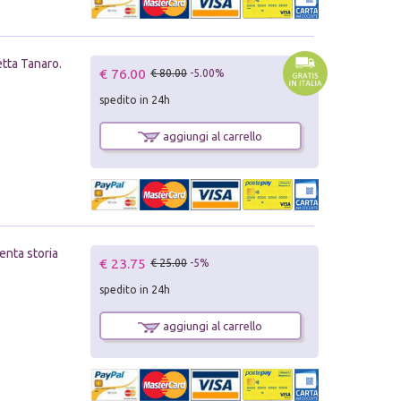
etta Tanaro.
€ 76.00
€ 80.00
-5.00%
spedito in 24h
aggiungi al carrello
venta storia
€ 23.75
€ 25.00
-5%
spedito in 24h
aggiungi al carrello