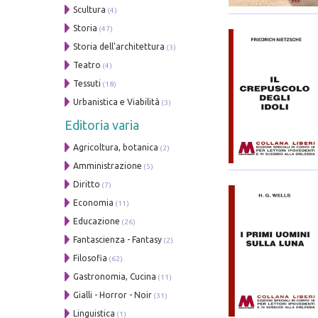
Scultura
(4)
Storia
(47)
Storia dell'architettura
(3)
Teatro
(4)
Tessuti
(18)
Urbanistica e Viabilità
(3)
Editoria varia
Agricoltura, botanica
(2)
Amministrazione
(5)
Diritto
(7)
Economia
(11)
Educazione
(26)
Fantascienza - Fantasy
(2)
Filosofia
(62)
Gastronomia, Cucina
(11)
Gialli - Horror - Noir
(31)
Linguistica
(1)