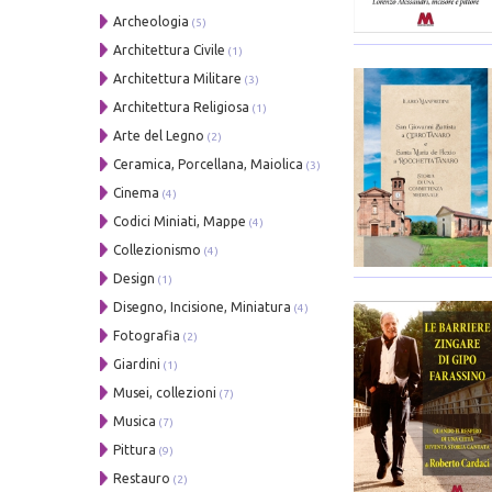
Archeologia
(5)
Architettura Civile
(1)
Architettura Militare
(3)
Architettura Religiosa
(1)
Arte del Legno
(2)
Ceramica, Porcellana, Maiolica
(3)
Cinema
(4)
Codici Miniati, Mappe
(4)
Collezionismo
(4)
Design
(1)
Disegno, Incisione, Miniatura
(4)
Fotografia
(2)
Giardini
(1)
Musei, collezioni
(7)
Musica
(7)
Pittura
(9)
Restauro
(2)