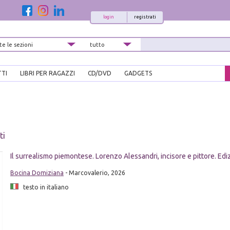
login
registrati
TTI
LIBRI PER RAGAZZI
CD/DVD
GADGETS
ti
Il surrealismo piemontese. Lorenzo Alessandri, incisore e pittore. Ediz.
Bocina Domiziana
- Marcovalerio, 2026
testo in italiano