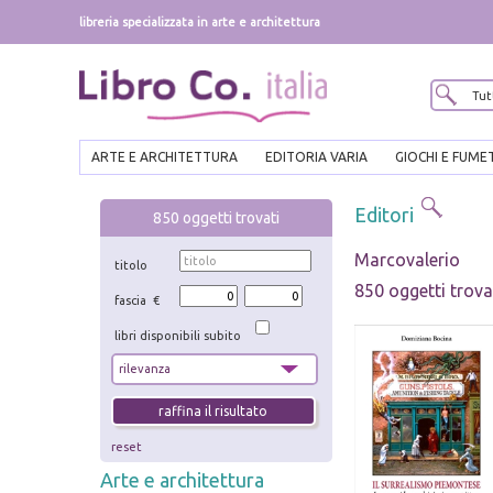
libreria specializzata in arte e architettura
ARTE E ARCHITETTURA
EDITORIA VARIA
GIOCHI E FUME
Editori
850
oggetti trovati
Marcovalerio
titolo
850 oggetti trova
fascia €
libri disponibili subito
reset
Arte e architettura