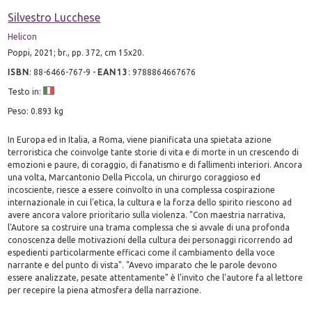
Silvestro Lucchese
Helicon
Poppi, 2021; br., pp. 372, cm 15x20.
ISBN
:
88-6466-767-9
-
EAN13
:
9788864667676
Testo in:
Peso: 0.893 kg
In Europa ed in Italia, a Roma, viene pianificata una spietata azione
terroristica che coinvolge tante storie di vita e di morte in un crescendo di
emozioni e paure, di coraggio, di fanatismo e di fallimenti interiori. Ancora
una volta, Marcantonio Della Piccola, un chirurgo coraggioso ed
incosciente, riesce a essere coinvolto in una complessa cospirazione
internazionale in cui l'etica, la cultura e la forza dello spirito riescono ad
avere ancora valore prioritario sulla violenza. "Con maestria narrativa,
l'Autore sa costruire una trama complessa che si avvale di una profonda
conoscenza delle motivazioni della cultura dei personaggi ricorrendo ad
espedienti particolarmente efficaci come il cambiamento della voce
narrante e del punto di vista". "Avevo imparato che le parole devono
essere analizzate, pesate attentamente" è l'invito che l'autore fa al lettore
per recepire la piena atmosfera della narrazione.