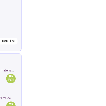
Tutti i libri
L'orientalizzante a Capua. Contesti e materiali dagli scavi di Werner Johannowsky nella necropoli di Fornaci. Nuova ediz.
Ricerche dei dottorandi in storia dell'arte della Sapienza