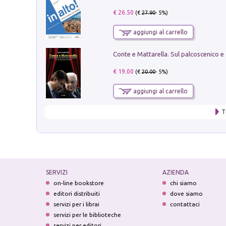
€ 26.50
(€
27.90
- 5%)
aggiungi al carrello
€ 19.00
(€
20.00
- 5%)
aggiungi al carrello
T
SERVIZI
AZIENDA
on-line bookstore
chi siamo
editori distribuiti
dove siamo
servizi per i librai
contattaci
servizi per le biblioteche
servizi per editori