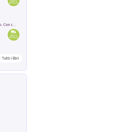
I monumenti funerari del Lazio antico. Con cartella con tavole
Tutti i libri