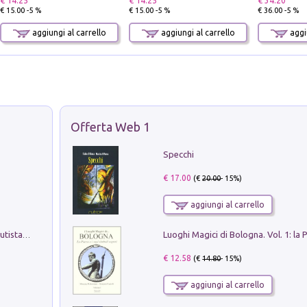
€ 14.25
€ 14.25
€ 34.20
€ 15.00 -5 %
€ 15.00 -5 %
€ 36.00 -5 %
aggiungi al carrello
aggiungi al carrello
aggiu
Offerta Web 1
Specchi
€ 17.00
(€
20.00
- 15%)
aggiungi al carrello
Pietro Bellotti Detto Canaletty. Un Vedutista Veneziano nella Francia dell'Ancien Régime
€ 12.58
(€
14.80
- 15%)
aggiungi al carrello