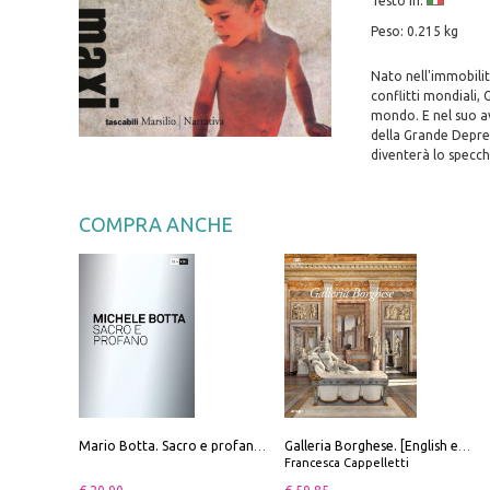
Testo in:
Peso: 0.215 kg
Nato nell'immobilità
conflitti mondiali,
mondo. E nel suo av
della Grande Depre
diventerà lo specchi
COMPRA ANCHE
Mario Botta. Sacro e profano-Sacred and profane
Galleria Borghese. [English edition]
Francesca Cappelletti