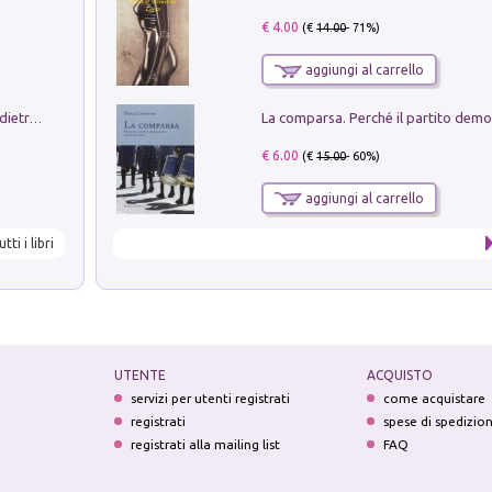
€ 4.00
(€
14.00
- 71%)
aggiungi al carrello
Conte e Mattarella. Sul palcoscenico e dietro le quinte del Quirinale. Un racconto sulle istituzioni
€ 6.00
(€
15.00
- 60%)
aggiungi al carrello
utti i libri
UTENTE
ACQUISTO
servizi per utenti registrati
come acquistare
registrati
spese di spedizio
registrati alla mailing list
FAQ