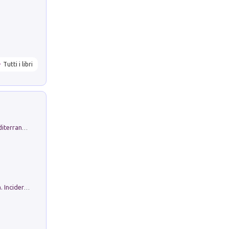
Tutti i libri
Byrsa. Scritti sull''Antico Oriente Mediterraneo. 45-46/2024
Ho Camminato Alla Luce Della Storia. Incidere per Pasolini. Quaderni di Incisione Contemporanea n 30