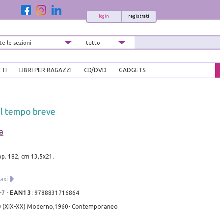
login
registrati
TTI
LIBRI PER RAGAZZI
CD/DVD
GADGETS
el tempo breve
a
 pp. 182, cm 13,5x21.
axi
-7
-
EAN13
:
9788831716864
0 (XIX-XX) Moderno,1960- Contemporaneo