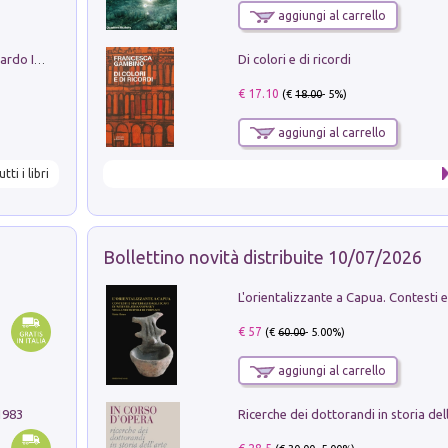
aggiungi al carrello
Di colori e di ricordi
Sofiana. In Sicilia centro-meridionale (tardo III-metà IX secolo d.C.): dall'agro-town tardo-imperiale al villaggio medio-bizantino. Nuova ediz.
€ 17.10
(€
18.00
- 5%)
aggiungi al carrello
utti i libri
Bollettino novità distribuite 10/07/2026
€ 57
(€
60.00
- 5.00%)
aggiungi al carrello
1983