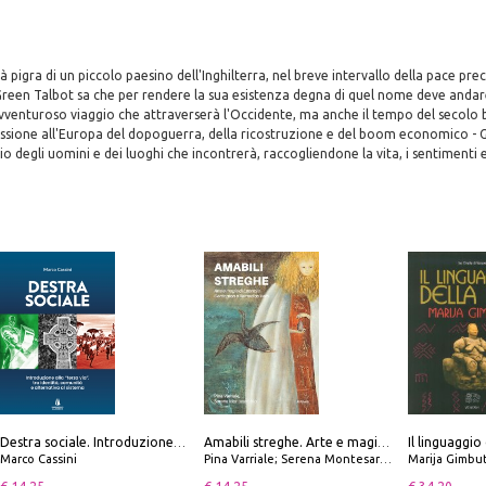
 pigra di un piccolo paesino dell'Inghilterra, nel breve intervallo della pace prec
 Green Talbot sa che per rendere la sua esistenza degna di quel nome deve andar
venturoso viaggio che attraverserà l'Occidente, ma anche il tempo del secolo b
ssione all'Europa del dopoguerra, della ricostruzione e del boom economico - 
o degli uomini e dei luoghi che incontrerà, raccogliendone la vita, i sentimenti e 
Il linguaggio
Destra sociale. Introduzione alla «terza via», tra identità, comunità e alternativa al sistema
Amabili streghe. Arte e magie di Leonora Carrington e Remedios Varo
Marco Cassini
Pina Varriale; Serena Montesarchio
Marija Gimbu