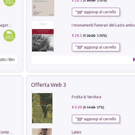
€ 28.5
(€
30.00
- 5.00%)
aggiungi al carrello
Pastori. Sguardi contemporanei tra il Lagorai e la pianura. Ediz. illustrata
€ 28.5
(€
30.00
- 5.00%)
aggiungi al carrello
utti i libri
Offerta Web 3
Frutta & Verdura
€ 6.00
(€
14.00
- 57%)
aggiungi al carrello
Latex
in alto! Livello A1. Con CD-Audio. Con Contenuto digitale per accesso on line