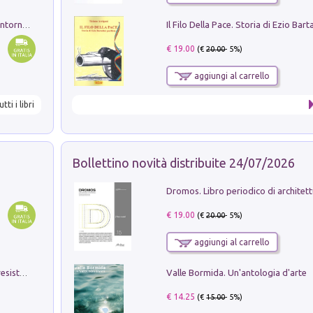
Ruderi delle ville Romano Sabine nei dintorni di Poggio Mirteto. Illustrati dal dott.re prof.re cav.re Ercole Nardi regio ispettore degli scavi e monumenti. Anno 1885
€ 19.00
(€
20.00
- 5%)
aggiungi al carrello
utti i libri
Bollettino novità distribuite 24/07/2026
€ 19.00
(€
20.00
- 5%)
aggiungi al carrello
Valle Bormida. Un'antologia d'arte
Memorial Santa Giulia. Sculture per la resistenza Monchio di Palagano
€ 14.25
(€
15.00
- 5%)