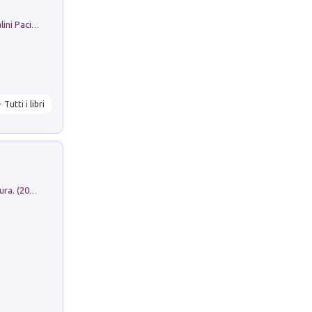
Il Filo Della Pace. Storia di Ezio Bartalini Pacifista
Tutti i libri
Dromos. Libro periodico di architettura. (2026). Vol. 15: Post-model