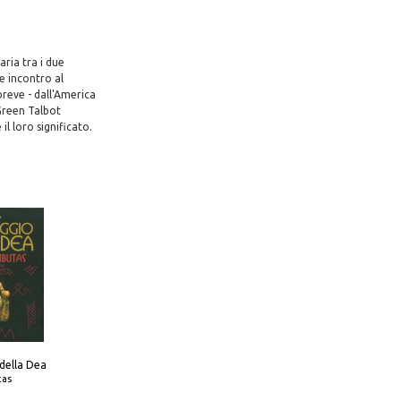
aria tra i due
e incontro al
reve - dall'America
Green Talbot
il loro significato.
 della Dea
tas