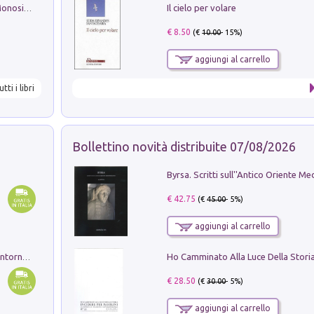
Il cielo per volare
La seduzione del gusto con Pipero & Monosilio
€ 8.50
(€
10.00
- 15%)
aggiungi al carrello
utti i libri
Bollettino novità distribuite 07/08/2026
€ 42.75
(€
45.00
- 5%)
aggiungi al carrello
Ruderi delle ville Romano Sabine nei dintorni di Poggio Mirteto. Illustrati dal dott.re prof.re cav.re Ercole Nardi regio ispettore degli scavi e monumenti. Anno 1885. Tavole e studio. Con 25 tavole fuori testo in cartella editoriale
€ 28.50
(€
30.00
- 5%)
aggiungi al carrello