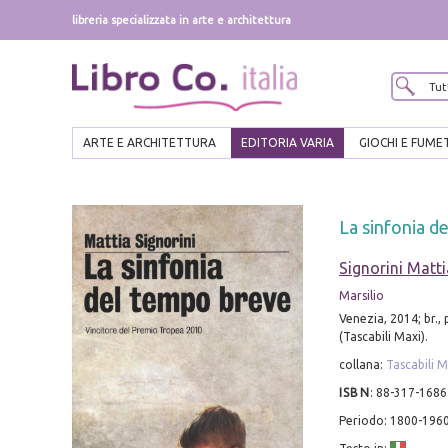
libreria specializzata in arte e architettura
ARTE E ARCHITETTURA
EDITORIA VARIA
GIOCHI E FUME
La sinfonia d
Signorini Matti
Marsilio
Venezia, 2014; br.,
(Tascabili Maxi).
collana:
Tascabili M
ISBN
:
88-317-1686
Periodo: 1800-196