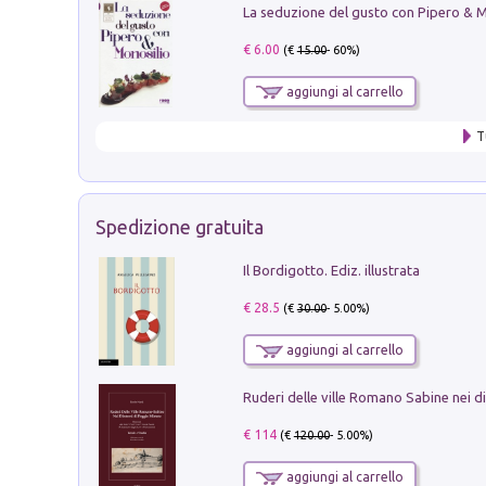
€ 6.00
(€
15.00
- 60%)
aggiungi al carrello
T
Spedizione gratuita
Il Bordigotto. Ediz. illustrata
€ 28.5
(€
30.00
- 5.00%)
aggiungi al carrello
€ 114
(€
120.00
- 5.00%)
aggiungi al carrello