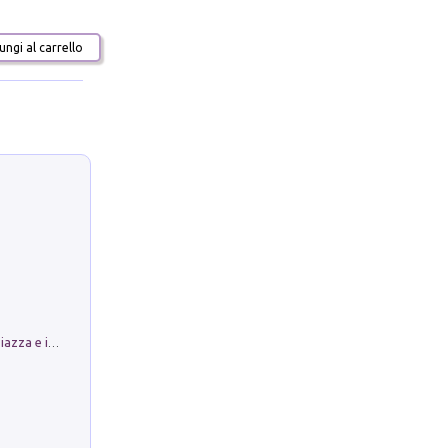
ngi al carrello
Luoghi Magici di Bologna. Vol. 1: la Piazza e i Suoi Simboli Segreti