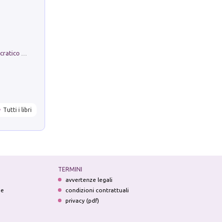
La comparsa. Perché il partito democratico non è mai nato
Tutti i libri
TERMINI
avvertenze legali
ne
condizioni contrattuali
privacy (pdf)