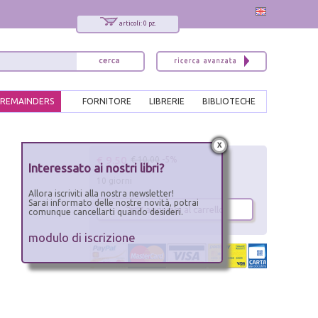
articoli: 0 pz.
REMAINDERS
FORNITORE
LIBRERIE
BIBLIOTECHE
x
€ 9.50
€ 10.00
-5%
Interessato ai nostri libri?
10 giorni
Allora iscriviti alla nostra newsletter!
Sarai informato delle nostre novità, potrai
aggiungi al carrello
comunque cancellarti quando desideri.
modulo di iscrizione