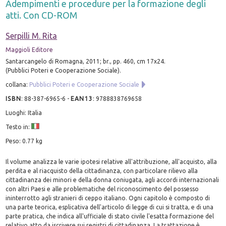
Adempimenti e procedure per la formazione degli
atti. Con CD-ROM
Serpilli M. Rita
Maggioli Editore
Santarcangelo di Romagna, 2011; br., pp. 460, cm 17x24.
(Pubblici Poteri e Cooperazione Sociale).
collana:
Pubblici Poteri e Cooperazione Sociale
ISBN
:
88-387-6965-6
-
EAN13
:
9788838769658
Luoghi: Italia
Testo in:
Peso: 0.77 kg
Il volume analizza le varie ipotesi relative all'attribuzione, all'acquisto, alla
perdita e al riacquisto della cittadinanza, con particolare rilievo alla
cittadinanza dei minori e della donna coniugata, agli accordi internazionali
con altri Paesi e alle problematiche del riconoscimento del possesso
ininterrotto agli stranieri di ceppo italiano. Ogni capitolo è composto di
una parte teorica, esplicativa dell'articolo di legge di cui si tratta, e di una
parte pratica, che indica all'ufficiale di stato civile l'esatta formazione del
relativo atto da iscrivere sui registri di cittadinanza. La trattazione è