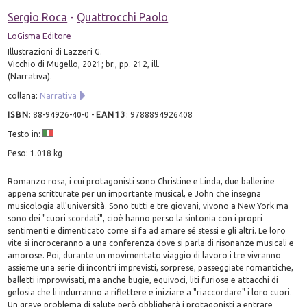
Sergio Roca
-
Quattrocchi Paolo
LoGisma Editore
Illustrazioni di Lazzeri G.
Vicchio di Mugello, 2021; br., pp. 212, ill.
(Narrativa).
collana:
Narrativa
ISBN
:
88-94926-40-0
-
EAN13
:
9788894926408
Testo in:
Peso: 1.018 kg
Romanzo rosa, i cui protagonisti sono Christine e Linda, due ballerine
appena scritturate per un importante musical, e John che insegna
musicologia all'università. Sono tutti e tre giovani, vivono a New York ma
sono dei "cuori scordati", cioè hanno perso la sintonia con i propri
sentimenti e dimenticato come si fa ad amare sé stessi e gli altri. Le loro
vite si incroceranno a una conferenza dove si parla di risonanze musicali e
amorose. Poi, durante un movimentato viaggio di lavoro i tre vivranno
assieme una serie di incontri imprevisti, sorprese, passeggiate romantiche,
balletti improvvisati, ma anche bugie, equivoci, liti furiose e attacchi di
gelosia che li indurranno a riflettere e iniziare a "riaccordare" i loro cuori.
Un grave problema di salute però obbligherà i protagonisti a entrare