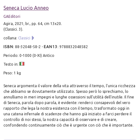
Seneca Lucio Anneo
GAEditori
Agira, 2021; br., pp. 64, cm 13x20.
(Classici. 3).
collana:
Classici
ISBN
:
88-32048-58-2
-
EAN13
:
9788832048582
Periodo: 0-1000 (0-XI) Antico
Testo in:
Peso: 1 kg
Seneca argomenta il valore della vita attraverso il tempo, l'unica ricchezza
che abbiamo se dovutamente utilizzato. Spesso però lo sprechiamo, lo
annulliamo in meri impegni e lunghe ossessioni sull'utilità dell'inutile. Il fine
di Seneca, parola dopo parola, è evidente: renderci consapevoli del vero
rapporto che lega la nostra esistenza con il tempo, trasformato oggi in
una catena infernale di scadenze che hanno già iniziato a farci perdere il
controllo di noi stessi, la nostra capacità di osservare e di creare,
confondendo continuamente ciò che è urgente con ciò che è importante.