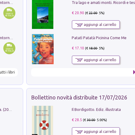
Ruderi delle ville Romano Sabine nei dintorni di Poggio Mirteto. Illustrati dal dott.re prof.re cav.re Ercole Nardi regio ispettore degli scavi e monumenti. Anno 1885. Tavole e studio. Con 25 tavole fuori testo in cartella editoriale
€ 20.90
(€
22.00
- 5%)
aggiungi al carrello
Patatì Patatà Picinina Come Me
Ruderi delle ville Romano Sabine nei dintorni di Poggio Mirteto. Illustrati dal dott.re prof.re cav.re Ercole Nardi regio ispettore degli scavi e monumenti. Anno 1885
€ 17.10
(€
18.00
- 5%)
aggiungi al carrello
utti i libri
Bollettino novità distribuite 17/07/2026
Il Bordigotto. Ediz. illustrata
Dromos. Libro periodico di architettura. (2026). Vol. 15: Post-model
€ 28.5
(€
30.00
- 5.00%)
aggiungi al carrello