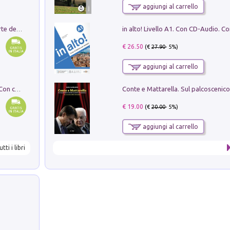
aggiungi al carrello
Ricerche dei dottorandi in storia dell'arte della Sapienza
€ 26.50
(€
27.90
- 5%)
aggiungi al carrello
I monumenti funerari del Lazio antico. Con cartella con tavole
€ 19.00
(€
20.00
- 5%)
aggiungi al carrello
utti i libri