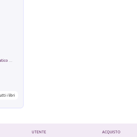
La comparsa. Perché il partito democratico non è mai nato
utti i libri
UTENTE
ACQUISTO