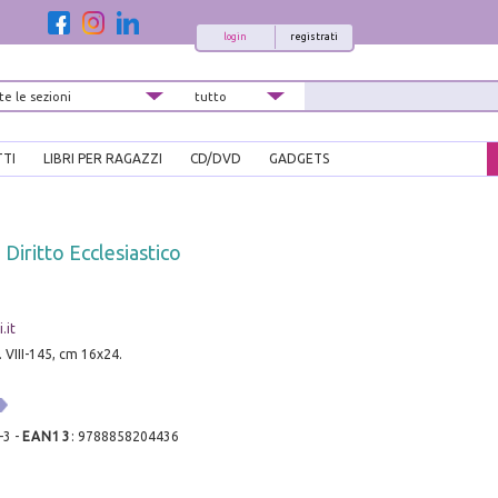
login
registrati
TTI
LIBRI PER RAGAZZI
CD/DVD
GADGETS
Diritto Ecclesiastico
.it
. VIII-145, cm 16x24.
-3
-
EAN13
:
9788858204436