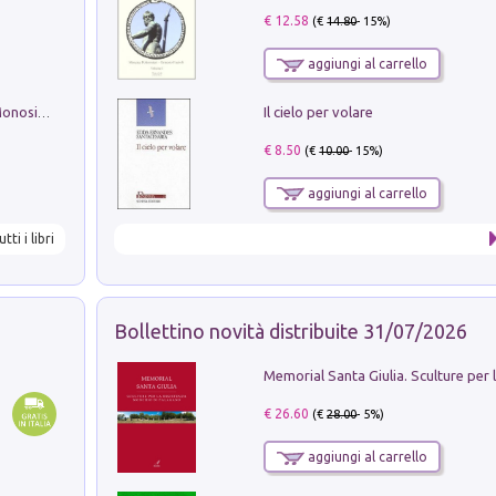
€ 12.58
(€
14.80
- 15%)
aggiungi al carrello
Il cielo per volare
La seduzione del gusto con Pipero & Monosilio
€ 8.50
(€
10.00
- 15%)
aggiungi al carrello
utti i libri
Bollettino novità distribuite 31/07/2026
€ 26.60
(€
28.00
- 5%)
aggiungi al carrello