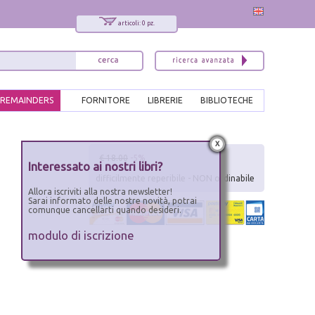
articoli: 0 pz.
REMAINDERS
FORNITORE
LIBRERIE
BIBLIOTECHE
x
€ 18.00
-5%
Interessato ai nostri libri?
difficilmente reperibile - NON ordinabile
Allora iscriviti alla nostra newsletter!
Sarai informato delle nostre novità, potrai
comunque cancellarti quando desideri.
modulo di iscrizione