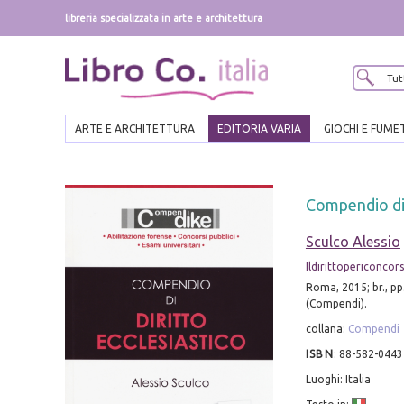
libreria specializzata in arte e architettura
ARTE E ARCHITETTURA
EDITORIA VARIA
GIOCHI E FUME
Compendio di 
Sculco Alessio
Ildirittopericoncorsi
Roma, 2015; br., pp
(Compendi).
collana:
Compendi
ISBN
:
88-582-0443
Luoghi: Italia