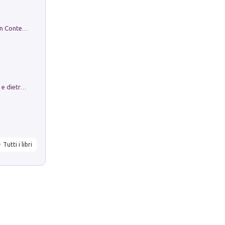
in alto! Livello A1. Con CD-Audio. Con Contenuto digitale per accesso on line
Conte e Mattarella. Sul palcoscenico e dietro le quinte del Quirinale. Un racconto sulle istituzioni
Tutti i libri