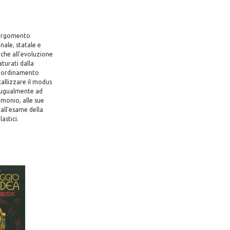
o argomento
nale, statale e
nche all'evoluzione
turati dalla
ll'ordinamento
stallizzare il modus
o ugualmente ad
imonio, alle sue
 all'esame della
astici.