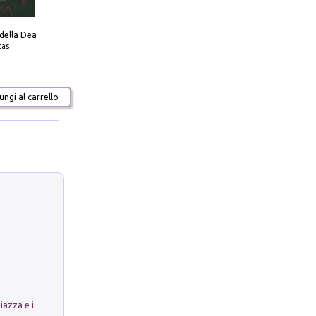
 della Dea
tas
ngi al carrello
Luoghi Magici di Bologna. Vol. 1: la Piazza e i Suoi Simboli Segreti