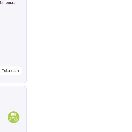
Tra lago e amati monti. Ricordi e testimonianze
Tutti i libri