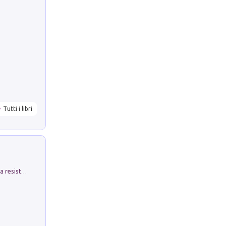
Tutti i libri
Memorial Santa Giulia. Sculture per la resistenza Monchio di Palagano