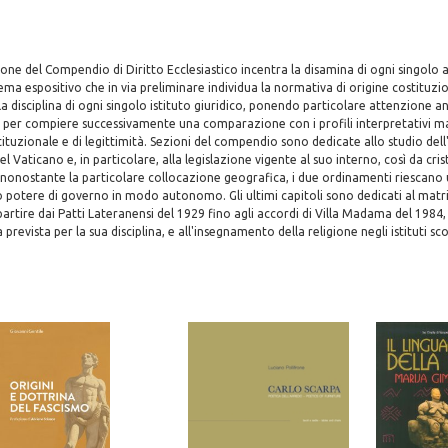
one del Compendio di Diritto Ecclesiastico incentra la disamina di ogni singol
ma espositivo che in via preliminare individua la normativa di origine costituzio
 la disciplina di ogni singolo istituto giuridico, ponendo particolare attenzione a
a, per compiere successivamente una comparazione con i profili interpretativi ma
ituzionale e di legittimità. Sezioni del compendio sono dedicate allo studio de
del Vaticano e, in particolare, alla legislazione vigente al suo interno, così da cri
, nonostante la particolare collocazione geografica, i due ordinamenti riescan
io potere di governo in modo autonomo. Gli ultimi capitoli sono dedicati al matr
partire dai Patti Lateranensi del 1929 fino agli accordi di Villa Madama del 1984,
 prevista per la sua disciplina, e all'insegnamento della religione negli istituti scol