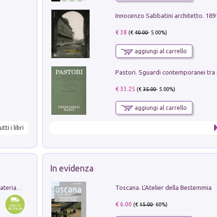
Innocenzo Sabbatini architetto. 18
€ 38
(€
40.00
- 5.00%)
aggiungi al carrello
€ 33.25
(€
35.00
- 5.00%)
aggiungi al carrello
utti i libri
In evidenza
Toscana. L'Atelier della Bestemmia
L'orientalizzante a Capua. Contesti e materiali dagli scavi di Werner Johannowsky nella necropoli di Fornaci. Nuova ediz.
€ 6.00
(€
15.00
- 60%)