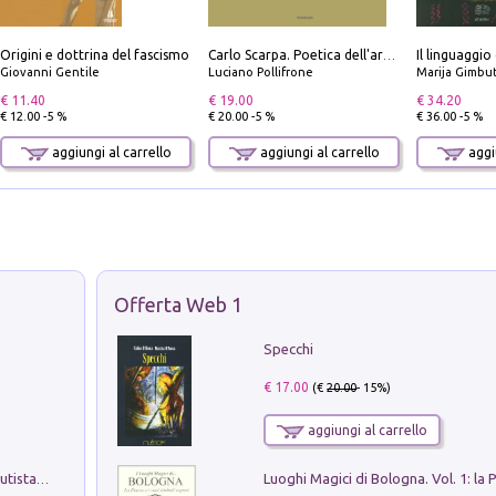
Origini e dottrina del fascismo
Il linguaggio
Carlo Scarpa. Poetica dell'arredo. Tavoli e sedie-Poetics of furniture. Tables and chairs. Ediz. bilingue
Giovanni Gentile
Luciano Pollifrone
Marija Gimbu
€ 11.40
€ 19.00
€ 34.20
€ 12.00 -5 %
€ 20.00 -5 %
€ 36.00 -5 %
aggiungi al carrello
aggiungi al carrello
aggiu
Offerta Web 1
Specchi
€ 17.00
(€
20.00
- 15%)
aggiungi al carrello
Pietro Bellotti Detto Canaletty. Un Vedutista Veneziano nella Francia dell'Ancien Régime