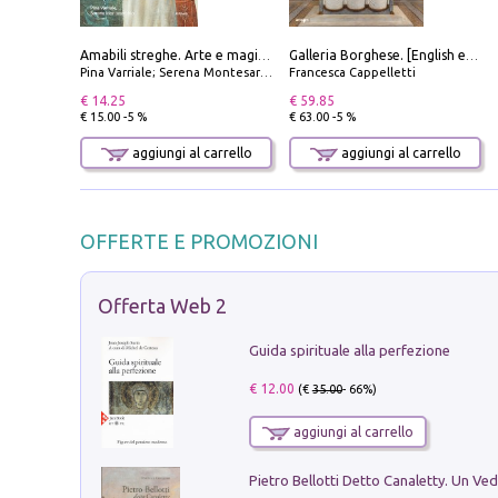
Amabili streghe. Arte e magie di Leonora Carrington e Remedios Varo
Galleria Borghese. [English edition]
Pina Varriale; Serena Montesarchio
Francesca Cappelletti
€ 14.25
€ 59.85
€ 15.00 -5 %
€ 63.00 -5 %
aggiungi al carrello
aggiungi al carrello
OFFERTE E PROMOZIONI
Offerta Web 2
Guida spirituale alla perfezione
€ 12.00
(€
35.00
- 66%)
aggiungi al carrello