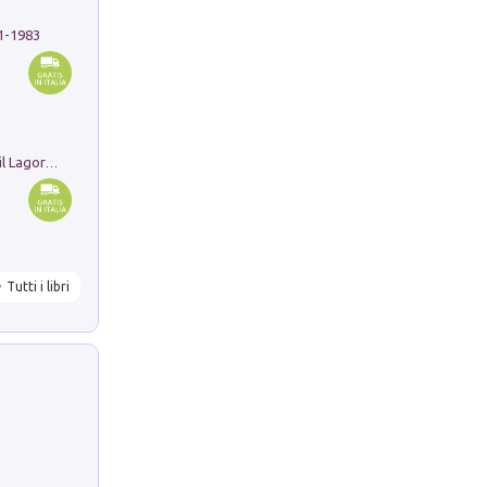
91-1983
Pastori. Sguardi contemporanei tra il Lagorai e la pianura. Ediz. illustrata
Tutti i libri