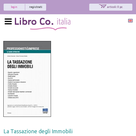
login
registrati
articoli: 0 pz.
x
Interessato ai nostri libri?
Allora iscriviti alla nostra newsletter!
Sarai informato delle nostre novità, potrai
comunque cancellarti quando desideri.
modulo di iscrizione
La Tassazione degli Immobili