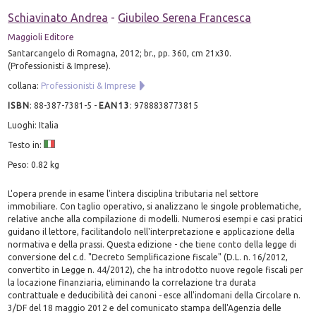
Schiavinato Andrea
-
Giubileo Serena Francesca
Maggioli Editore
Santarcangelo di Romagna, 2012; br., pp. 360, cm 21x30.
(Professionisti & Imprese).
collana:
Professionisti & Imprese
ISBN
:
88-387-7381-5
-
EAN13
:
9788838773815
Luoghi: Italia
Testo in:
Peso: 0.82 kg
L'opera prende in esame l'intera disciplina tributaria nel settore
immobiliare. Con taglio operativo, si analizzano le singole problematiche,
relative anche alla compilazione di modelli. Numerosi esempi e casi pratici
guidano il lettore, facilitandolo nell'interpretazione e applicazione della
normativa e della prassi. Questa edizione - che tiene conto della legge di
conversione del c.d. "Decreto Semplificazione fiscale" (D.L. n. 16/2012,
convertito in Legge n. 44/2012), che ha introdotto nuove regole fiscali per
la locazione finanziaria, eliminando la correlazione tra durata
contrattuale e deducibilità dei canoni - esce all'indomani della Circolare n.
3/DF del 18 maggio 2012 e del comunicato stampa dell'Agenzia delle