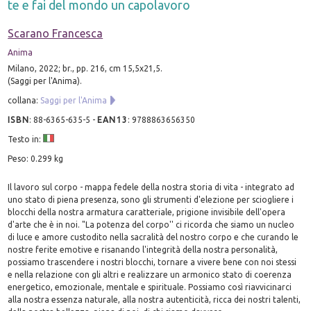
te e fai del mondo un capolavoro
Scarano Francesca
Anima
Milano, 2022; br., pp. 216, cm 15,5x21,5.
(Saggi per l'Anima).
collana:
Saggi per l'Anima
ISBN
:
88-6365-635-5
-
EAN13
:
9788863656350
Testo in:
Peso: 0.299 kg
Il lavoro sul corpo - mappa fedele della nostra storia di vita - integrato ad
uno stato di piena presenza, sono gli strumenti d'elezione per sciogliere i
blocchi della nostra armatura caratteriale, prigione invisibile dell'opera
d'arte che è in noi. "La potenza del corpo'' ci ricorda che siamo un nucleo
di luce e amore custodito nella sacralità del nostro corpo e che curando le
nostre ferite emotive e risanando l'integrità della nostra personalità,
possiamo trascendere i nostri blocchi, tornare a vivere bene con noi stessi
e nella relazione con gli altri e realizzare un armonico stato di coerenza
energetico, emozionale, mentale e spirituale. Possiamo così riavvicinarci
alla nostra essenza naturale, alla nostra autenticità, ricca dei nostri talenti,