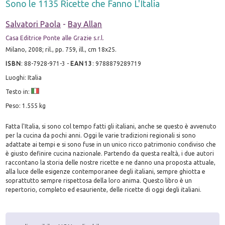
Sono le 1135 Ricette che Fanno L'Italia
Salvatori Paola
-
Bay Allan
Casa Editrice Ponte alle Grazie s.r.l.
Milano, 2008; ril., pp. 759, ill., cm 18x25.
ISBN
:
88-7928-971-3
-
EAN13
:
9788879289719
Luoghi: Italia
Testo in:
Peso: 1.555 kg
Fatta l'Italia, si sono col tempo fatti gli italiani, anche se questo è avvenuto
per la cucina da pochi anni. Oggi le varie tradizioni regionali si sono
adattate ai tempi e si sono fuse in un unico ricco patrimonio condiviso che
è giusto definire cucina nazionale. Partendo da questa realtà, i due autori
raccontano la storia delle nostre ricette e ne danno una proposta attuale,
alla luce delle esigenze contemporanee degli italiani, sempre ghiotta e
soprattutto sempre rispettosa della loro anima. Questo libro è un
repertorio, completo ed esauriente, delle ricette di oggi degli italiani.