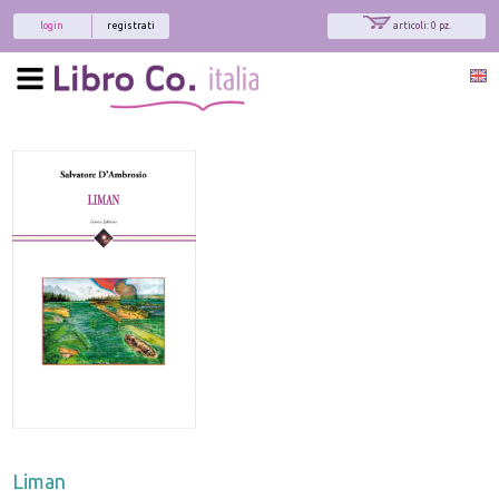
login
registrati
articoli: 0 pz.
Liman