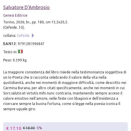
Salvatore D'Ambrosio
Genesi Editrice
Torino, 2026; br., pp. 180, cm 13,5x20,5.
(Cefeide. 35).
collana:
Cefeide.
EAN13
:
9791281996847
Testo in:
Peso: 0.399 kg
La maggiore consistenza del libro risiede nella testimonianza soggettiva di
un Io-Poeta che si racconta celebrando il valore della vita nella
quotidianità, anche nei momenti di maggiore difficoltà, come descritto nei
Carmina Burana, per altro citati specificamente, anche nei momenti in cui
Sors salutis et virtutis mihi nunc contraria, mantenendo sempre acceso il
calore emotivo nell'amore, nelle feste con libagioni e dell'insistenza a
ricercare sempre la buona fortuna, come si legge nella poesia iconica Il
sempre uguale giro.
€ 17.10
€ 18.00
-5%