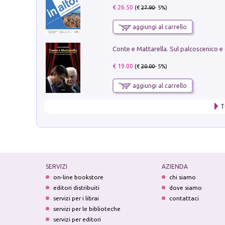
€ 26.50
(€
27.90
- 5%)
aggiungi al carrello
€ 19.00
(€
20.00
- 5%)
aggiungi al carrello
T
SERVIZI
AZIENDA
on-line bookstore
chi siamo
editori distribuiti
dove siamo
servizi per i librai
contattaci
servizi per le biblioteche
servizi per editori