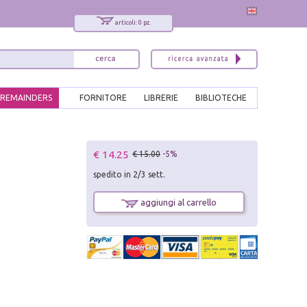
articoli: 0 pz.
REMAINDERS
FORNITORE
LIBRERIE
BIBLIOTECHE
x
€ 14.25
€ 15.00
-5%
Interessato ai nostri libri?
spedito in 2/3 sett.
Allora iscriviti alla nostra newsletter!
Sarai informato delle nostre novità, potrai
aggiungi al carrello
comunque cancellarti quando desideri.
modulo di iscrizione