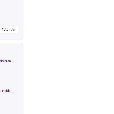
Tutti i libri
Byrsa. Scritti sull''Antico Oriente Mediterraneo. 45-46/2024
Ho Camminato Alla Luce Della Storia. Incidere per Pasolini. Quaderni di Incisione Contemporanea n 30