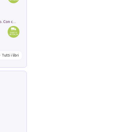
I monumenti funerari del Lazio antico. Con cartella con tavole
Tutti i libri