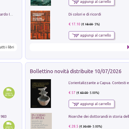
aggiungi al carrello
Di colori e di ricordi
Sofiana. In Sicilia centro-meridionale (tardo III-metà IX secolo d.C.): dall'agro-town tardo-imperiale al villaggio medio-bizantino. Nuova ediz.
€ 17.10
(€
18.00
- 5%)
aggiungi al carrello
utti i libri
Bollettino novità distribuite 10/07/2026
€ 57
(€
60.00
- 5.00%)
aggiungi al carrello
1983
€ 28.5
(€
30.00
- 5.00%)