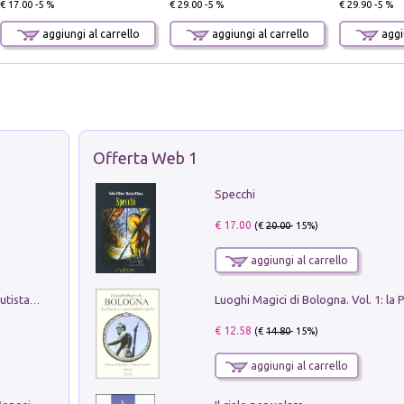
€ 17.00 -5 %
€ 29.00 -5 %
€ 29.90 -5 %
aggiungi al carrello
aggiungi al carrello
aggiu
Offerta Web 1
Specchi
€ 17.00
(€
20.00
- 15%)
aggiungi al carrello
Pietro Bellotti Detto Canaletty. Un Vedutista Veneziano nella Francia dell'Ancien Régime
€ 12.58
(€
14.80
- 15%)
aggiungi al carrello