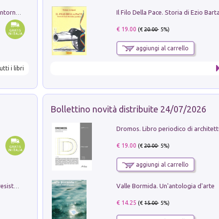
Ruderi delle ville Romano Sabine nei dintorni di Poggio Mirteto. Illustrati dal dott.re prof.re cav.re Ercole Nardi regio ispettore degli scavi e monumenti. Anno 1885
€ 19.00
(€
20.00
- 5%)
aggiungi al carrello
utti i libri
Bollettino novità distribuite 24/07/2026
€ 19.00
(€
20.00
- 5%)
aggiungi al carrello
Valle Bormida. Un'antologia d'arte
Memorial Santa Giulia. Sculture per la resistenza Monchio di Palagano
€ 14.25
(€
15.00
- 5%)