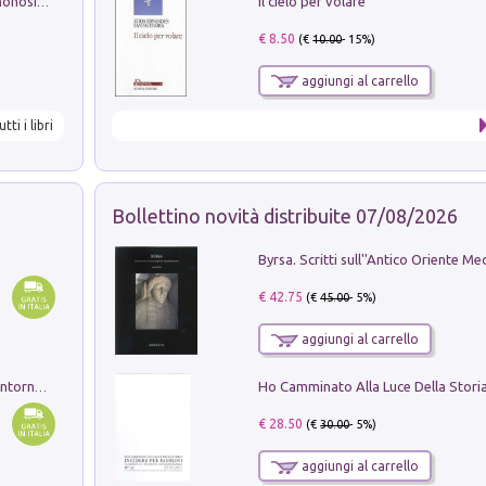
Il cielo per volare
La seduzione del gusto con Pipero & Monosilio
€ 8.50
(€
10.00
- 15%)
aggiungi al carrello
utti i libri
Bollettino novità distribuite 07/08/2026
€ 42.75
(€
45.00
- 5%)
aggiungi al carrello
Ruderi delle ville Romano Sabine nei dintorni di Poggio Mirteto. Illustrati dal dott.re prof.re cav.re Ercole Nardi regio ispettore degli scavi e monumenti. Anno 1885. Tavole e studio. Con 25 tavole fuori testo in cartella editoriale
€ 28.50
(€
30.00
- 5%)
aggiungi al carrello