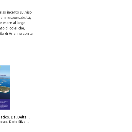
iso incerto sul viso
i irresponsabilità;
un mare al largo,
to di colei che,
ilo di Arianna con la
777 Alto Adriatico. Dal Delta del Po a Capo Promontore. Con QR Code
io Silvestro; Marco Sbrizzi