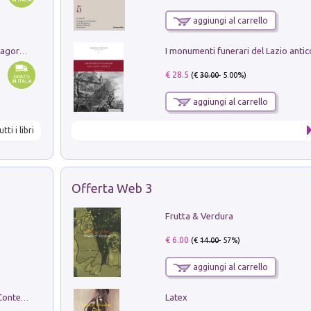
aggiungi al carrello
Pastori. Sguardi contemporanei tra il Lagorai e la pianura. Ediz. illustrata
€ 28.5
(€
30.00
- 5.00%)
aggiungi al carrello
utti i libri
Offerta Web 3
Frutta & Verdura
€ 6.00
(€
14.00
- 57%)
aggiungi al carrello
Latex
in alto! Livello A1. Con CD-Audio. Con Contenuto digitale per accesso on line