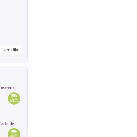
Tutti i libri
L'orientalizzante a Capua. Contesti e materiali dagli scavi di Werner Johannowsky nella necropoli di Fornaci. Nuova ediz.
Ricerche dei dottorandi in storia dell'arte della Sapienza