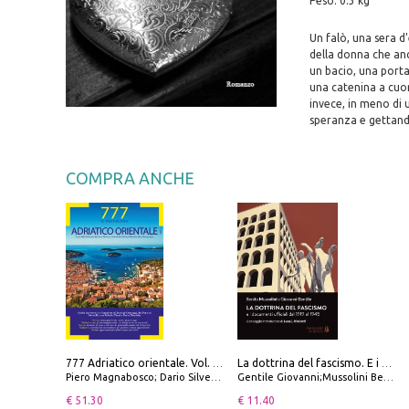
Peso: 0.3 kg
Un falò, una sera d
della donna che anc
un bacio, una porta
una catenina a cuor
invece, in meno di u
speranza e gettand
COMPRA ANCHE
777 Adriatico orientale. Vol. 2: Costa della Dalmazia da Zara a Molunat, Isole della Dalmazia Meridionale e Montenegro
La dottrina del fascismo. E i documenti ufficiali dal 1919 al 1945
Piero Magnabosco; Dario Silvestro; Marco Sbrizzi
Gentile Giovanni;Mussolini Benito
€ 51.30
€ 11.40