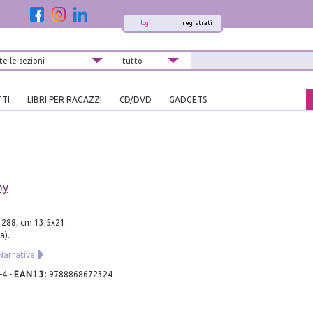
login
registrati
TTI
LIBRI PER RAGAZZI
CD/DVD
GADGETS
ny
. 288, cm 13,5x21.
a).
Narrativa
-4
-
EAN13
:
9788868672324