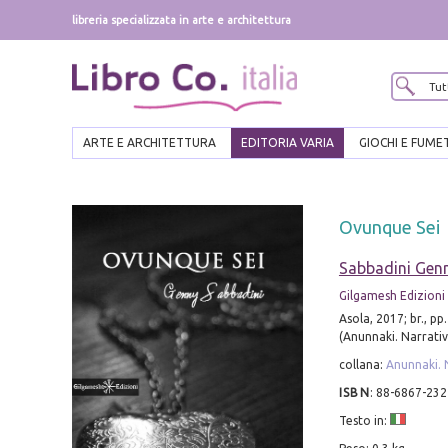
libreria specializzata in arte e architettura
ARTE E ARCHITETTURA
EDITORIA VARIA
GIOCHI E FUME
Ovunque Sei
Sabbadini Gen
Gilgamesh Edizioni
Asola, 2017; br., pp
(Anunnaki. Narrativ
collana:
Anunnaki. 
ISBN
:
88-6867-232
Testo in: