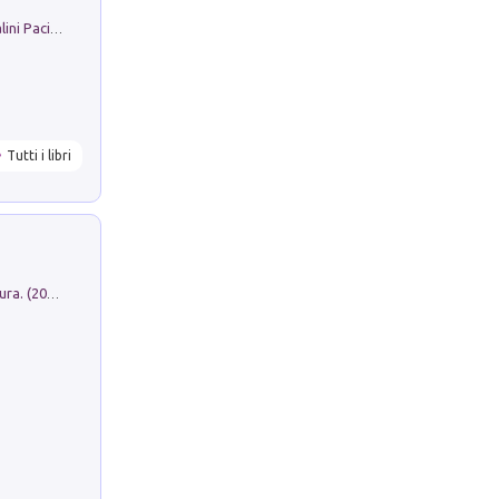
Il Filo Della Pace. Storia di Ezio Bartalini Pacifista
Tutti i libri
Dromos. Libro periodico di architettura. (2026). Vol. 15: Post-model