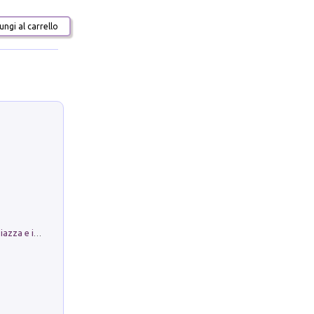
ngi al carrello
Luoghi Magici di Bologna. Vol. 1: la Piazza e i Suoi Simboli Segreti