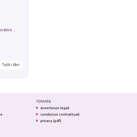
La comparsa. Perché il partito democratico non è mai nato
Tutti i libri
TERMINI
avvertenze legali
ne
condizioni contrattuali
privacy (pdf)