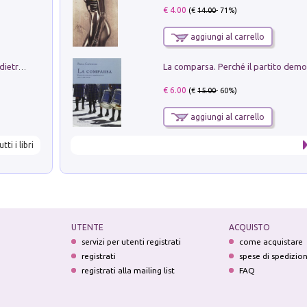
€ 4.00
(€
14.00
- 71%)
aggiungi al carrello
Conte e Mattarella. Sul palcoscenico e dietro le quinte del Quirinale. Un racconto sulle istituzioni
€ 6.00
(€
15.00
- 60%)
aggiungi al carrello
utti i libri
UTENTE
ACQUISTO
servizi per utenti registrati
come acquistare
registrati
spese di spedizio
registrati alla mailing list
FAQ