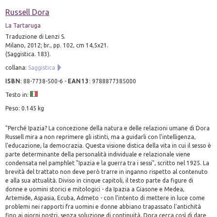
Russell Dora
La Tartaruga
Traduzione di Lenzi S.
Milano, 2012; br., pp. 102, cm 14,5x21.
(Saggistica. 183).
collana:
Saggistica
ISBN
:
88-7738-500-6
-
EAN13
:
9788877385000
Testo in:
Peso: 0.145 kg
"Perché Ipazia? La concezione della natura e delle relazioni umane di Dora
Russell mira a non reprimere gli istinti, ma a guidarli con l'intelligenza,
l'educazione, la democrazia. Questa visione distica della vita in cui il sesso è
parte determinante della personalità individuale e relazionale viene
condensata nel pamphlet "Ipazia e la guerra tra i sessi", scritto nel 1925. La
brevità del trattato non deve però trarre in inganno rispetto al contenuto
e alla sua attualità. Diviso in cinque capitoli, il testo parte da figure di
donne e uomini storici e mitologici - da Ipazia a Giasone e Medea,
Artemide, Aspasia, Ecuba, Admeto - con l'intento di mettere in luce come
problemi nei rapporti fra uomini e donne abbiano trapassato l'antichità
fino ai giorni nostri, senza soluzione di continuità. Dora cerca così di dare