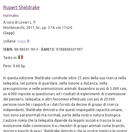
Rupert Sheldrake
Harmakis
A cura di Lovari L. P.
Montevarchi, 2017; br., pp. 374, cm 17x24.
(Saggi).
collana:
Saggi
ISBN
:
88-98301-99-5
-
EAN13
:
9788898301997
Testo in:
Peso: 0.66 kg
In questa edizione Sheldrake condivide oltre 25 anni della sua ricerca nella
telepatia, nel potere di guardare, nella visione a distanza, nella
precognizione, e nelle premonizioni animali. Basandosi su più di 5.000 casi,
su 4.000 risposte ai questionari, ed i risultati di esperimenti di trasmissione
del pensiero, telepatia, e altri fenomeni effettuati con più di 20.000
persone nonché i rapporti e i dati forniti da decine di gruppi di ricerca
indipendenti, Sheldrake dimostra che questi inspiegabili capacità umane,
non sono paranormali ma normali, parte della nostra natura biologica.
L'autore rivela che la telepatia dipende da legami sociali e traccia la sua
evoluzione dalle connessioni tra i membri di gruppi animali come branchi,
stormi e banchi di pesci. Sheldrake dimostra che le nostre menti e le nostre