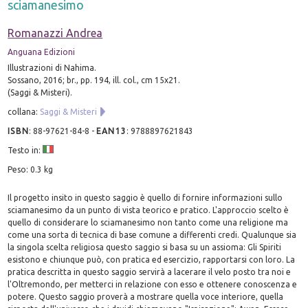
sciamanesimo
Romanazzi Andrea
Anguana Edizioni
Illustrazioni di Nahima.
Sossano, 2016; br., pp. 194, ill. col., cm 15x21.
(Saggi & Misteri).
collana:
Saggi & Misteri
ISBN
:
88-97621-84-8
-
EAN13
:
9788897621843
Testo in:
Peso: 0.3 kg
Il progetto insito in questo saggio è quello di fornire informazioni sullo
sciamanesimo da un punto di vista teorico e pratico. L'approccio scelto è
quello di considerare lo sciamanesimo non tanto come una religione ma
come una sorta di tecnica di base comune a differenti credi. Qualunque sia
la singola scelta religiosa questo saggio si basa su un assioma: Gli Spiriti
esistono e chiunque può, con pratica ed esercizio, rapportarsi con loro. La
pratica descritta in questo saggio servirà a lacerare il velo posto tra noi e
l'Oltremondo, per metterci in relazione con esso e ottenere conoscenza e
potere. Questo saggio proverà a mostrare quella voce interiore, quella