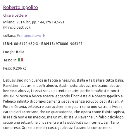
Roberto Ippolito
Chiare Lettere
Milano, 2014; br., pp. 144, cm 14,5x21.
(Principioattivo).
collana:
Principioattivo
ISBN
:
88-6190-632-X
-
EAN13
:
9788861906327
Luoghi: Italia
Testo in:
Peso: 0.206 kg
L'abusivismo non guarda in faccia a nessuno. Balla e fa ballare tutta Italia.
Panettieri abusivi, macelli abusivi, studi medici abusivi, meccanici abusivi,
benzinai abusivi, tassisti senza patente abusivi, perfino mafiosi e morti
abusivi. Si resta a bocca aperta leggendo l'inchiesta di Roberto Ippolito e
l'elenco infinito di comportamenti illegali e senza scrupoli degli italiani. A
Forlì e Cesena, estetisti e parrucchieri irregolari sono uno su tre, a Ivrea i
carabinieri accertano che un quarantenne, che opera come fisioterapista,
in realtà non è un medico, ma un musicista. A Ravenna un falso psicologo
segue una settantina di pazienti e si fa pubblicità su internet, tariffario
compreso. Grazie a minori costi, gli abusivi falsano la concorrenza.