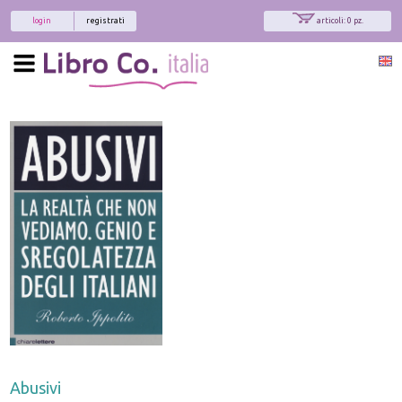
login
registrati
articoli: 0 pz.
Abusivi