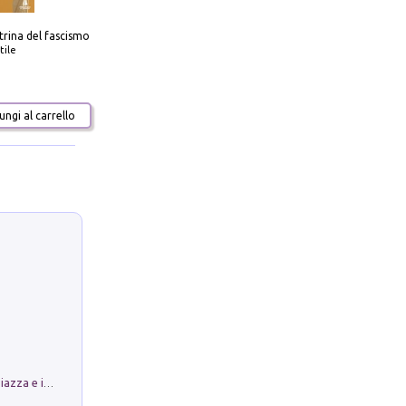
trina del fascismo
tile
ngi al carrello
Luoghi Magici di Bologna. Vol. 1: la Piazza e i Suoi Simboli Segreti