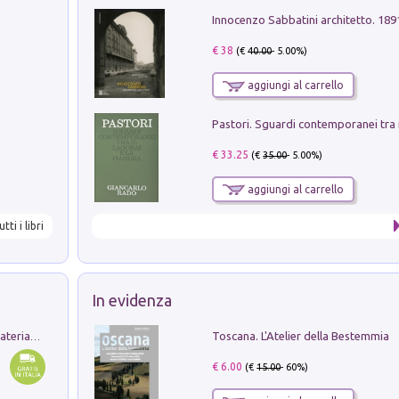
Innocenzo Sabbatini architetto. 18
€ 38
(€
40.00
- 5.00%)
aggiungi al carrello
€ 33.25
(€
35.00
- 5.00%)
aggiungi al carrello
utti i libri
In evidenza
Toscana. L'Atelier della Bestemmia
L'orientalizzante a Capua. Contesti e materiali dagli scavi di Werner Johannowsky nella necropoli di Fornaci. Nuova ediz.
€ 6.00
(€
15.00
- 60%)