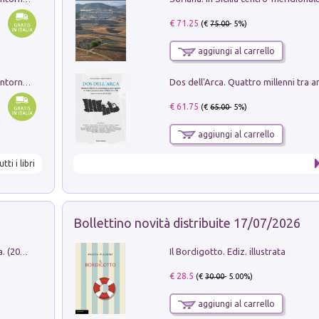
€ 71.25
(€
75.00
- 5%)
aggiungi al carrello
Ruderi delle ville Romano Sabine nei dintorni di Poggio Mirteto. Illustrati dal dott.re prof.re cav.re Ercole Nardi regio ispettore degli scavi e monumenti. Anno 1885
€ 61.75
(€
65.00
- 5%)
aggiungi al carrello
utti i libri
Bollettino novità distribuite 17/07/2026
Il Bordigotto. Ediz. illustrata
Dromos. Libro periodico di architettura. (2026). Vol. 15: Post-model
€ 28.5
(€
30.00
- 5.00%)
aggiungi al carrello