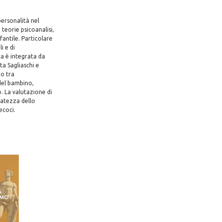
personalità nel
teorie psicoanalisi,
fantile. Particolare
i e di
ca è integrata da
ta Sagliaschi e
o tra
del bambino,
o. La valutazione di
guatezza dello
ecoci.