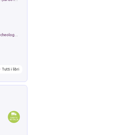
Dos dell'Arca. Quattro millenni tra archeologia e arte rupestre in Valle Camonica (Sito UNESCO n. 94). Scavi e ricerche 2016/2023
Tutti i libri