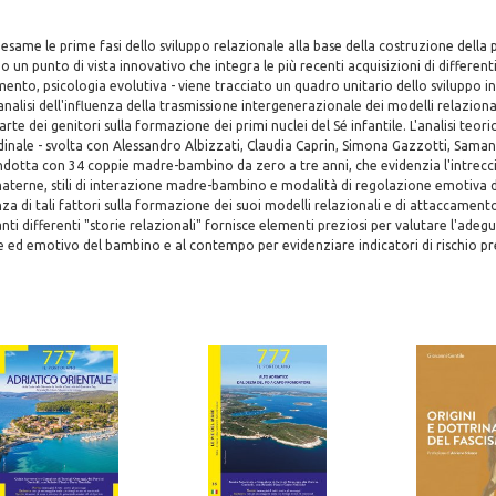
 esame le prime fasi dello sviluppo relazionale alla base della costruzione della 
un punto di vista innovativo che integra le più recenti acquisizioni di differenti 
mento, psicologia evolutiva - viene tracciato un quadro unitario dello sviluppo in
nalisi dell'influenza della trasmissione intergenerazionale dei modelli relazional
e dei genitori sulla formazione dei primi nuclei del Sé infantile. L'analisi teori
dinale - svolta con Alessandro Albizzati, Claudia Caprin, Simona Gazzotti, Saman
dotta con 34 coppie madre-bambino da zero a tre anni, che evidenzia l'intrecci
aterne, stili di interazione madre-bambino e modalità di regolazione emotiva 
za di tali fattori sulla formazione dei suoi modelli relazionali e di attaccament
anti differenti "storie relazionali" fornisce elementi preziosi per valutare l'ade
e ed emotivo del bambino e al contempo per evidenziare indicatori di rischio pr