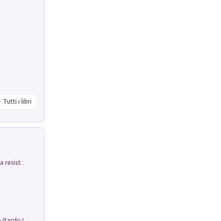
Tutti i libri
Memorial Santa Giulia. Sculture per la resistenza Monchio di Palagano
Sofiana. In Sicilia centro-meridionale (tardo III-metà IX secolo d.C.): dall'agro-town tardo-imperiale al villaggio medio-bizantino. Nuova ediz.