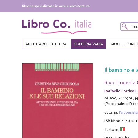
libreria specializzata in arte e architettura
ARTE E ARCHITETTURA
EDITORIA VARIA
GIOCHI E FUME
Il bambino e l
Riva Crugnola 
Raffaello Cortina E
Milano, 2006; br., p
(Psicoanalisi e Rice
collana:
Psicoanalis
ISBN
:
88-6030-081
Testo in: