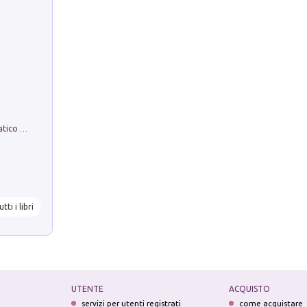
La comparsa. Perché il partito democratico non è mai nato
utti i libri
UTENTE
ACQUISTO
servizi per utenti registrati
come acquistare