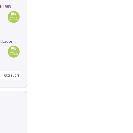
91-1983
Pastori. Sguardi contemporanei tra il Lagorai e la pianura. Ediz. illustrata
Tutti i libri