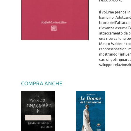
Peso: 0.465 kg
Il volume prende in
bambino. Adottando 
teoria dell'attacca
rilevanza assume l'a
attaccamento da part
una ricerca longitu
Mauro Walder - con
rappresentazioni m
mostrando l'influen
casi singoli riguard
sviluppo relazional
COMPRA ANCHE