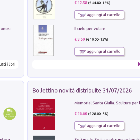
€ 12.58
(€
14.80
- 15%)
aggiungi al carrello
Il cielo per volare
La seduzione del gusto con Pipero & Monosilio
€ 8.50
(€
10.00
- 15%)
aggiungi al carrello
utti i libri
Bollettino novità distribuite 31/07/2026
€ 26.60
(€
28.00
- 5%)
aggiungi al carrello
Ruderi delle ville Romano Sabine nei dintorni di Poggio Mirteto. Illustrati dal dott.re prof.re cav.re Ercole Nardi regio ispettore degli scavi e monumenti. Anno 1885. Tavole e studio. Con 25 tavole fuori testo in cartella editoriale