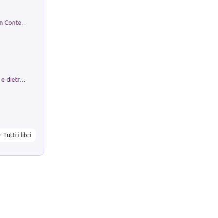
in alto! Livello A1. Con CD-Audio. Con Contenuto digitale per accesso on line
Conte e Mattarella. Sul palcoscenico e dietro le quinte del Quirinale. Un racconto sulle istituzioni
Tutti i libri