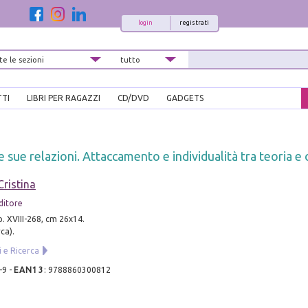
login
registrati
TTI
LIBRI PER RAGAZZI
CD/DVD
GADGETS
e sue relazioni. Attaccamento e individualità tra teoria 
Cristina
ditore
p. XVIII-268, cm 26x14.
rca).
i e Ricerca
-9
-
EAN13
:
9788860300812