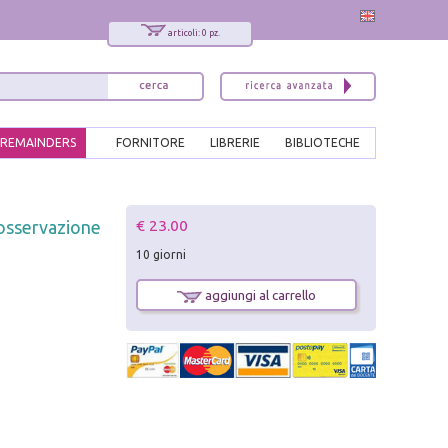
articoli: 0 pz.
REMAINDERS
FORNITORE
LIBRERIE
BIBLIOTECHE
x
€ 23.00
e osservazione
Interessato ai nostri libri?
10 giorni
Allora iscriviti alla nostra newsletter!
Sarai informato delle nostre novità, potrai
aggiungi al carrello
comunque cancellarti quando desideri.
modulo di iscrizione