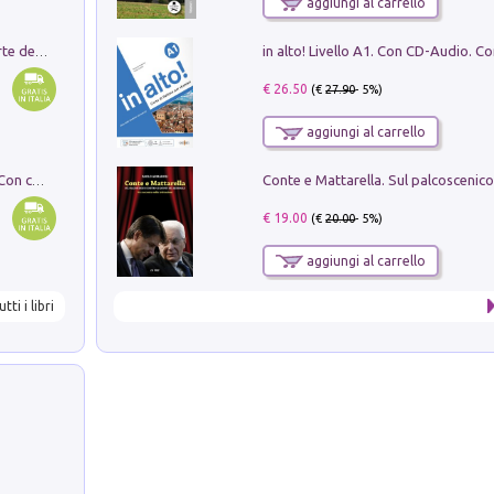
aggiungi al carrello
Ricerche dei dottorandi in storia dell'arte della Sapienza
€ 26.50
(€
27.90
- 5%)
aggiungi al carrello
I monumenti funerari del Lazio antico. Con cartella con tavole
€ 19.00
(€
20.00
- 5%)
aggiungi al carrello
utti i libri