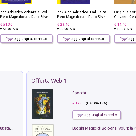
Origini e dot
777 Adriatico orientale. Vol. 1: Istria, Costa della Dalmazia da Smrika a Zara, Isole del Quarnaro, Pag, Arcipelaghi di Zara, Sibenico e Incoronate
777 Alto Adriatico. Dal Delta del Po a Capo Promontore. Con QR Code
Piero Magnabosco; Dario Silvestro; Marco Sbrizzi
Piero Magnabosco; Dario Silvestro; Marco Sbrizzi
Giovanni Gen
€ 51.30
€ 28.40
€ 11.40
€ 54.00 -5 %
€ 29.90 -5 %
€ 12.00 -5 %
aggiungi al carrello
aggiungi al carrello
aggiu
Offerta Web 1
Specchi
€ 17.00
(€
20.00
- 15%)
aggiungi al carrello
Pietro Bellotti Detto Canaletty. Un Vedutista Veneziano nella Francia dell'Ancien Régime