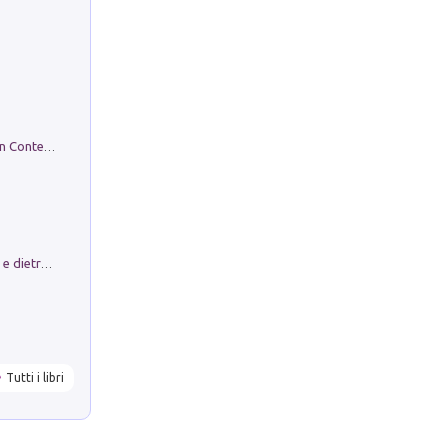
in alto! Livello A1. Con CD-Audio. Con Contenuto digitale per accesso on line
Conte e Mattarella. Sul palcoscenico e dietro le quinte del Quirinale. Un racconto sulle istituzioni
Tutti i libri