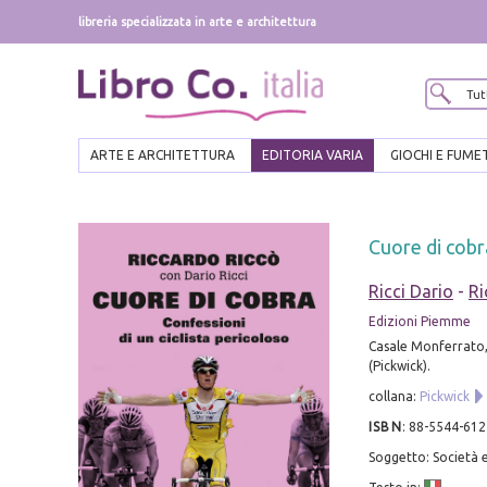
libreria specializzata in arte e architettura
ARTE E ARCHITETTURA
EDITORIA VARIA
GIOCHI E FUME
Cuore di cobra
Ricci Dario
-
Ri
Edizioni Piemme
Casale Monferrato, 
(Pickwick).
collana:
Pickwick
ISBN
:
88-5544-612
Soggetto: Società e