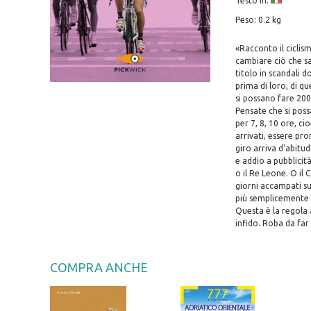
Testo in:
Peso: 0.2 kg
«Racconto il ciclis
cambiare ciò che sar
titolo in scandali d
prima di loro, di qu
si possano fare 200
Pensate che si poss
per 7, 8, 10 ore, c
arrivati, essere pro
giro arriva d'abitud
e addio a pubblicità
o il Re Leone. O il
giorni accampati su 
più semplicemente a
Questa è la regola
infido. Roba da far
COMPRA ANCHE