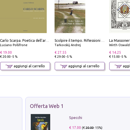
Carlo Scarpa. Poetica dell'arredo. Tavoli e sedie-Poetics of furniture. Tables and chairs. Ediz. bilingue
Scolpire il tempo. Riflessioni sul cinema.
Luciano Pollifrone
Tarkovskij Andrej
Wirth Oswald
€ 19.00
€ 27.55
€ 14.25
€ 20.00 -5 %
€ 29.00 -5 %
€ 15.00 -5 %
aggiungi al carrello
aggiungi al carrello
aggiu
Offerta Web 1
Specchi
€ 17.00
(€
20.00
- 15%)