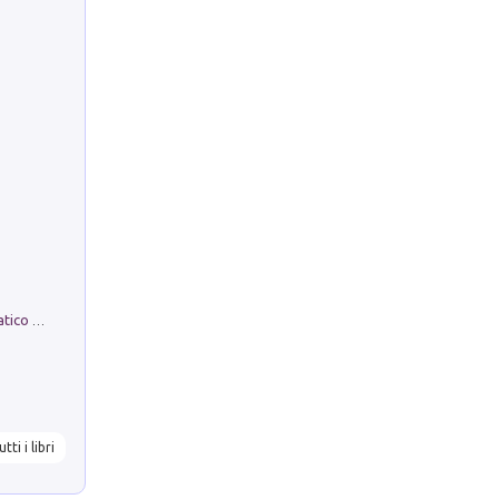
La comparsa. Perché il partito democratico non è mai nato
utti i libri