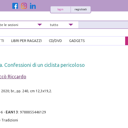
login
registrati
TTI
LIBRI PER RAGAZZI
CD/DVD
GADGETS
. Confessioni di un ciclista pericoloso
ccò Riccardo
2020; br., pp. 240, cm 12,3x19,2.
-6
-
EAN13
:
9788855446129
 Tradizioni