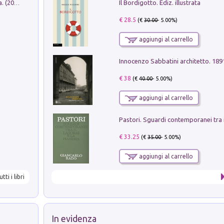
Il Bordigotto. Ediz. illustrata
Dromos. Libro periodico di architettura. (2026). Vol. 15: Post-model
€ 28.5
(€
30.00
- 5.00%)
aggiungi al carrello
Innocenzo Sabbatini architetto. 18
€ 38
(€
40.00
- 5.00%)
aggiungi al carrello
€ 33.25
(€
35.00
- 5.00%)
aggiungi al carrello
utti i libri
In evidenza