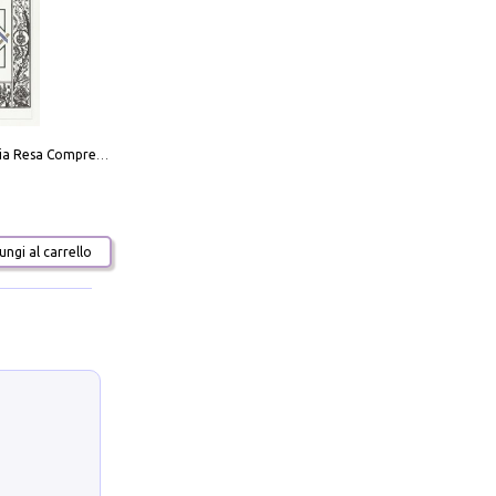
La Massoneria Resa Comprensibile ai Suoi Adepti. Vol. 3: il Maestro.
ngi al carrello