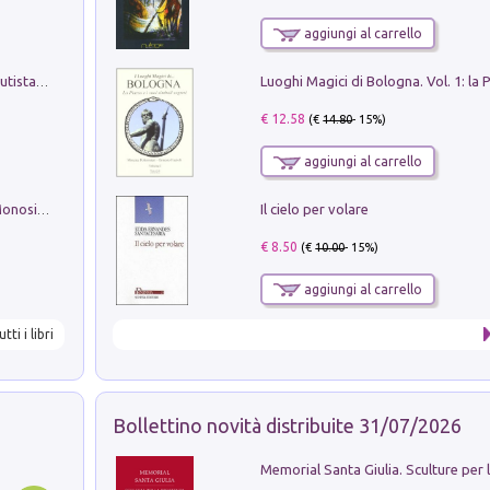
aggiungi al carrello
Pietro Bellotti Detto Canaletty. Un Vedutista Veneziano nella Francia dell'Ancien Régime
€ 12.58
(€
14.80
- 15%)
aggiungi al carrello
Il cielo per volare
La seduzione del gusto con Pipero & Monosilio
€ 8.50
(€
10.00
- 15%)
aggiungi al carrello
utti i libri
Bollettino novità distribuite 31/07/2026