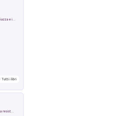
Luoghi Magici di Bologna. Vol. 1: la Piazza e i Suoi Simboli Segreti
Tutti i libri
Memorial Santa Giulia. Sculture per la resistenza Monchio di Palagano