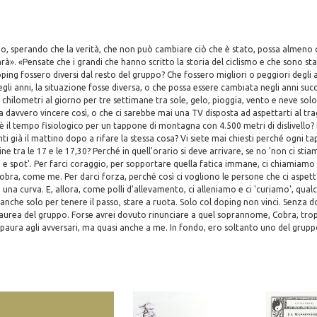
mo, sperando che la verità, che non può cambiare ciò che è stato, possa almeno 
à». «Pensate che i grandi che hanno scritto la storia del ciclismo e che sono stat
oping fossero diversi dal resto del gruppo? Che fossero migliori o peggiori degli a
egli anni, la situazione fosse diversa, o che possa essere cambiata negli anni suc
 chilometri al giorno per tre settimane tra sole, gelo, pioggia, vento e neve sol
a davvero vincere così, o che ci sarebbe mai una TV disposta ad aspettarti al tra
ioè il tempo fisiologico per un tappone di montagna con 4.500 metri di dislivello? 
nti già il mattino dopo a rifare la stessa cosa? Vi siete mai chiesti perché ogni t
ine tra le 17 e le 17,30? Perché in quell'orario si deve arrivare, se no 'non ci stia
 e spot'. Per farci coraggio, per sopportare quella fatica immane, ci chiamiamo El 
 Cobra, come me. Per darci forza, perché così ci vogliono le persone che ci aspe
una curva. E, allora, come polli d'allevamento, ci alleniamo e ci 'curiamo', qualc
nche solo per tenere il passo, stare a ruota. Solo col doping non vinci. Senza d
 aurea del gruppo. Forse avrei dovuto rinunciare a quel soprannome, Cobra, tro
 paura agli avversari, ma quasi anche a me. In fondo, ero soltanto uno del grupp