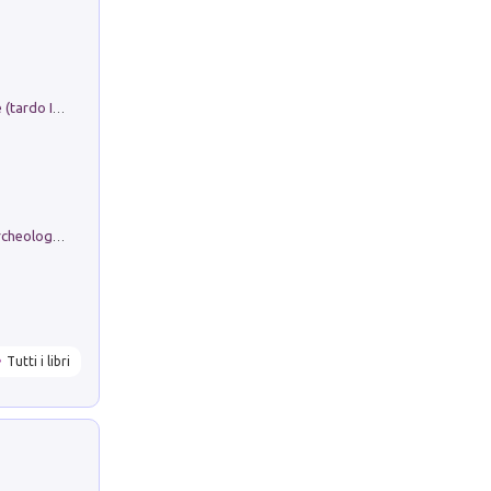
Sofiana. In Sicilia centro-meridionale (tardo III-metà IX secolo d.C.): dall'agro-town tardo-imperiale al villaggio medio-bizantino. Nuova ediz.
Dos dell'Arca. Quattro millenni tra archeologia e arte rupestre in Valle Camonica (Sito UNESCO n. 94). Scavi e ricerche 2016/2023
Tutti i libri