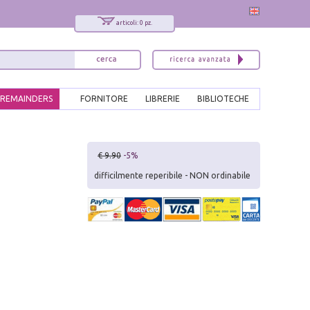
articoli: 0 pz.
REMAINDERS
FORNITORE
LIBRERIE
BIBLIOTECHE
x
€ 9.90
-5%
Interessato ai nostri libri?
difficilmente reperibile - NON ordinabile
Allora iscriviti alla nostra newsletter!
Sarai informato delle nostre novità, potrai
comunque cancellarti quando desideri.
modulo di iscrizione