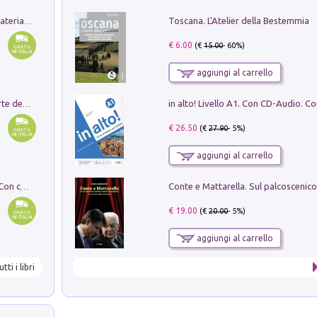
Toscana. L'Atelier della Bestemmia
L'orientalizzante a Capua. Contesti e materiali dagli scavi di Werner Johannowsky nella necropoli di Fornaci. Nuova ediz.
€ 6.00
(€
15.00
- 60%)
aggiungi al carrello
Ricerche dei dottorandi in storia dell'arte della Sapienza
€ 26.50
(€
27.90
- 5%)
aggiungi al carrello
I monumenti funerari del Lazio antico. Con cartella con tavole
€ 19.00
(€
20.00
- 5%)
aggiungi al carrello
utti i libri