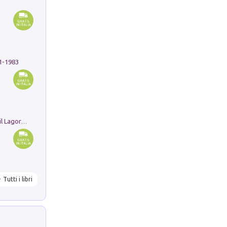
91-1983
Pastori. Sguardi contemporanei tra il Lagorai e la pianura. Ediz. illustrata
Tutti i libri