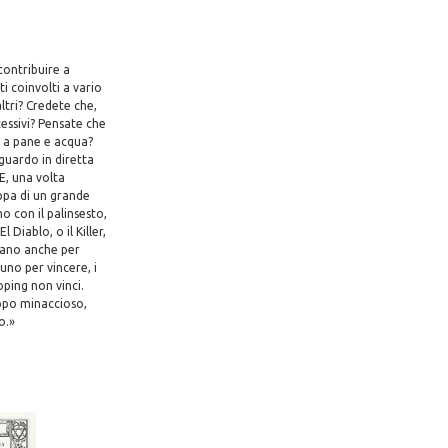
contribuire a
i coinvolti a vario
ltri? Credete che,
cessivi? Pensate che
o a pane e acqua?
guardo in diretta
E, una volta
appa di un grande
mo con il palinsesto,
Diablo, o il Killer,
ttano anche per
uno per vincere, i
oping non vinci.
ppo minaccioso,
o.»