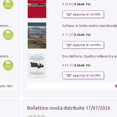
€ 26.60
(€
28.00
- 5%)
aggiungi al carrello
Ruderi delle ville Romano Sabine nei dintorni di Poggio Mirteto. Illustrati dal dott.re prof.re cav.re Ercole Nardi regio ispettore degli scavi e monumenti. Anno 1885. Tavole e studio. Con 25 tavole fuori testo in cartella editoriale
€ 71.25
(€
75.00
- 5%)
aggiungi al carrello
Ruderi delle ville Romano Sabine nei dintorni di Poggio Mirteto. Illustrati dal dott.re prof.re cav.re Ercole Nardi regio ispettore degli scavi e monumenti. Anno 1885
€ 61.75
(€
65.00
- 5%)
aggiungi al carrello
utti i libri
Bollettino novità distribuite 17/07/2026