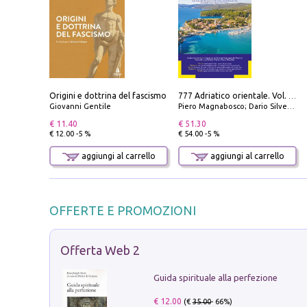
Origini e dottrina del fascismo
777 Adriatico orientale. Vol. 1: Istria, Costa della Dalmazia da Smrika a Zara, Isole del Quarnaro, Pag, Arcipelaghi di Zara, Sibenico e Incoronate
Giovanni Gentile
Piero Magnabosco; Dario Silvestro; Marco Sbrizzi
€ 11.40
€ 51.30
€ 12.00 -5 %
€ 54.00 -5 %
aggiungi al carrello
aggiungi al carrello
OFFERTE E PROMOZIONI
Offerta Web 2
Guida spirituale alla perfezione
€ 12.00
(€
35.00
- 66%)