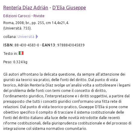
Rentería Díaz Adrián
-
D'Elia Giuseppe
Edizioni Carocci - Riviste
Roma, 2008; br., pp. 255, cm 14,4x21,4.
(Università. 755).
collana:
Università
ISBN
:
88-430-4583-0
-
EAN13
:
9788843045839
Testo in:
Peso: 0.324 kg
Gli autori affrontano la delicata questione, da sempre all'attenzione dei
giuristi sia teorici sia pratici, delle fonti del diritto. Dal punto di vista
teorico, Adrián Rentería Díaz svolge un'analisi volta a sottolineare i legami
del problema delle fonti con temi come il concetto di diritto,
l'ordinamento giuridico, l'interpretazione e i diritti soggettivi, a partire dal
presupposto che tutti i concetti giuridici conformano una fitta rete di
relazioni. Dal punto di vista teorico-pratico, Giuseppe D'Elia si pone come
obiettivo specifico il compito di tracciare il sistema costituzionale delle
fonti del diritto italiano alla luce delle novità introdotte dalle recenti
riforme costituzionali, della giurisprudenza costituzionale e del processo di
integrazione col sistema normativo comunitario.