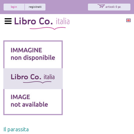
login
registrati
articoli: 0 pz.
x
Interessato ai nostri libri?
Allora iscriviti alla nostra newsletter!
Sarai informato delle nostre novità, potrai
comunque cancellarti quando desideri.
modulo di iscrizione
Il parassita