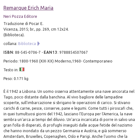
Remarque Erich Maria
Neri Pozza Editore
Traduzione di Pocar E.
Vicenza, 2015; br., pp. 269, cm 12x24.
(Biblioteca).
collana:
Biblioteca
ISBN
:
88-545-0706-7
-
EAN13
:
9788854507067
Periodo: 1800-1960 (XIX-XX) Moderno,1960- Contemporaneo
Testo in:
Peso: 0.171 kg
È il 1942 a Lisbona. Un uomo osserva attentamente una nave ancorata nel
Tago, poco distante dalla banchina. Al vivo bagliore delle lampadine
scoperte, sull'imbarcazione si sbrigano le operazioni di carico. Si stivano
carichi di carne, pesce, conserve, pane e legumi. Come tutti i piroscafi che,
in quei tumultuosi giorni del 1942, lasciano l'Europa per l'America, la nave
sembra un'arca ai tempi del diluvio. Un'arca incaricata di porre in salvo una
gran folla di disperati, di profughi inseguiti dalle acque fetide del nazismo
che hanno inondato da un pezzo Germania e Austria, e già sommerso
Amsterdam, Bruxelles, Copenaghen, Oslo e Parigi. Anche l'uomo che la