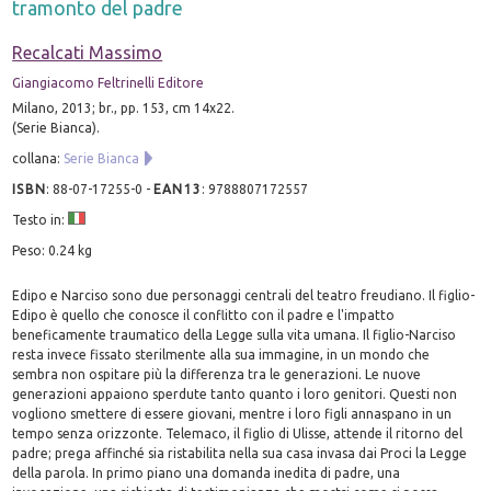
tramonto del padre
Recalcati Massimo
Giangiacomo Feltrinelli Editore
Milano, 2013; br., pp. 153, cm 14x22.
(Serie Bianca).
collana:
Serie Bianca
ISBN
:
88-07-17255-0
-
EAN13
:
9788807172557
Testo in:
Peso: 0.24 kg
Edipo e Narciso sono due personaggi centrali del teatro freudiano. Il figlio-
Edipo è quello che conosce il conflitto con il padre e l'impatto
beneficamente traumatico della Legge sulla vita umana. Il figlio-Narciso
resta invece fissato sterilmente alla sua immagine, in un mondo che
sembra non ospitare più la differenza tra le generazioni. Le nuove
generazioni appaiono sperdute tanto quanto i loro genitori. Questi non
vogliono smettere di essere giovani, mentre i loro figli annaspano in un
tempo senza orizzonte. Telemaco, il figlio di Ulisse, attende il ritorno del
padre; prega affinché sia ristabilita nella sua casa invasa dai Proci la Legge
della parola. In primo piano una domanda inedita di padre, una