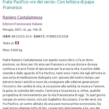
frate Pacifico «re dei versi». Con lettera di papa
Francesco
Raniero Cantalamessa
Edizioni Francescane Italiane
Perugia, 2021; ril., pp. 160, ill.
ISBN
:
88-32235-25-0
-
EAN13
:
9788832235258
Testo in:
Peso: 0.845 kg
Padre Raniero Cantalamessa con questo nuovo libro ci fa un dono
prezioso, un dono per chi ama san Francesco e la sua storia e da essa
continua a trarre fonte di ispirazione per la propria vita. A partire dalle
vicende e dallo sguardo di fra Pacifico, tanti sono i temi che egli affronta in
una sorta di meditazione dialogata con i giovani del nostro tempo, per
estrarre tesori antichi e nuovi da consegnare alle odierne generazioni:
l'incontro che cambia la vita, la vocazione alla santità, la musica e l'amore,
la gioia, la custodia del creato, l'amicizia e la purezza, e, infine, qualche
prospettiva di rinnovamento per la vita francescana di oggi. "In quel giorno
nacque un uomo nuovo, non più Guglielmo da Lisciano, il re dei versi, ma
fra Pacifico, un uomo abitato da una pace nuova prima sconosciuta. Da
quel giorno divenne tutto di Dio, consacrato interamente a lui, uno dei