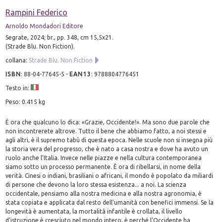
Rampini Federico
Arnoldo Mondadori Editore
Segrate, 2024; br., pp. 348, cm 15,5x21.
(Strade Blu. Non Fiction).
collana:
Strade Blu. Non Fiction
ISBN
:
88-04-77645-5
-
EAN13
:
9788804776451
Testo in:
Peso: 0.415 kg
È ora che qualcuno lo dica: «Grazie, Occidente!». Ma sono due parole che
non incontrerete altrove. Tutto il bene che abbiamo fatto, a noi stessi e
agli altri, è il supremo tabù di questa epoca. Nelle scuole non si insegna più
la storia vera del progresso, che è nato a casa nostra e dove ha avuto un
ruolo anche l'Italia. Invece nelle piazze e nella cultura contemporanea
siamo sotto un processo permanente. È ora di ribellarsi, in nome della
verità. Cinesi o indiani, brasiliani o africani, il mondo è popolato da miliardi
di persone che devono la loro stessa esistenza... a noi. La scienza
occidentale, pensiamo alla nostra medicina e alla nostra agronomia, è
stata copiata e applicata dal resto dell'umanità con benefici immensi. Se la
longevità è aumentata, la mortalità infantile è crollata, il livello
d'istruzione è cresciuto nel mondo intero, è perché l'Occidente ha