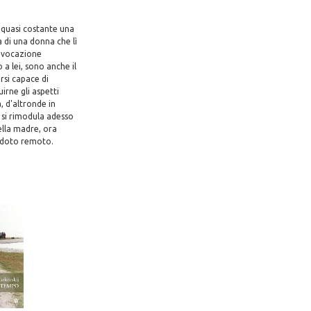
 quasi costante una
a di una donna che lì
a vocazione
 a lei, sono anche il
ersi capace di
irne gli aspetti
a, d'altronde in
e si rimodula adesso
della madre, ora
eddoto remoto.