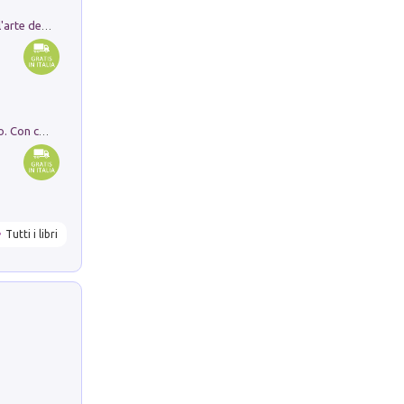
Ricerche dei dottorandi in storia dell'arte della Sapienza
I monumenti funerari del Lazio antico. Con cartella con tavole
Tutti i libri