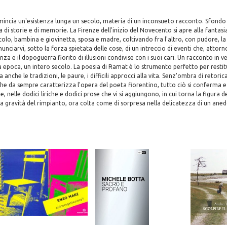
incia un'esistenza lunga un secolo, materia di un inconsueto racconto. Sfondo
ca di storie e di memorie. La Firenze dell'inizio del Novecento si apre alla fantasi
secolo, bambina e giovinetta, sposa e madre, coltivando fra l'altro, con pudore, l
nunciarvi, sotto la forza spietata delle cose, di un intreccio di eventi che, attorno
nza e il dopoguerra fiorito di illusioni condivise con i suoi cari. Un racconto in v
ra epoca, un intero secolo. La poesia di Ramat è lo strumento perfetto per restitu
a anche le tradizioni, le paure, i difficili approcci alla vita. Senz'ombra di retoric
 che da sempre caratterizza l'opera del poeta fiorentino, tutto ciò si conferma 
, nelle dodici liriche e dodici prose che vi si aggiungono, in cui torna la figura 
a gravità del rimpianto, ora colta come di sorpresa nella delicatezza di un an