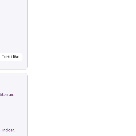
Tutti i libri
Byrsa. Scritti sull''Antico Oriente Mediterraneo. 45-46/2024
Ho Camminato Alla Luce Della Storia. Incidere per Pasolini. Quaderni di Incisione Contemporanea n 30