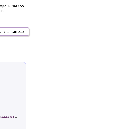
Scolpire il tempo. Riflessioni sul cinema.
drej
ngi al carrello
Luoghi Magici di Bologna. Vol. 1: la Piazza e i Suoi Simboli Segreti