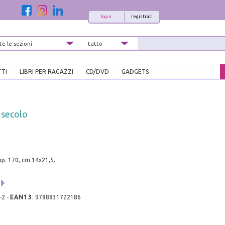
login
registrati
TTI
LIBRI PER RAGAZZI
CD/DVD
GADGETS
 secolo
 pp. 170, cm 14x21,5.
-2
-
EAN13
:
9788831722186