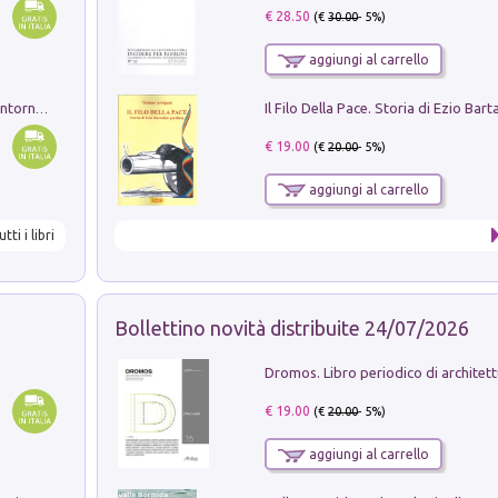
€ 28.50
(€
30.00
- 5%)
aggiungi al carrello
Ruderi delle ville Romano Sabine nei dintorni di Poggio Mirteto. Illustrati dal dott.re prof.re cav.re Ercole Nardi regio ispettore degli scavi e monumenti. Anno 1885
€ 19.00
(€
20.00
- 5%)
aggiungi al carrello
utti i libri
Bollettino novità distribuite 24/07/2026
€ 19.00
(€
20.00
- 5%)
aggiungi al carrello