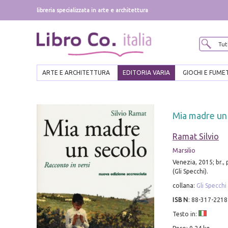
libreria specializzata in arte e architettura
ARTE E ARCHITETTURA
EDITORIA VARIA
GIOCHI E FUME
Mia madre un
Ramat Silvio
Marsilio
Venezia, 2015; br.,
(Gli Specchi).
collana:
Gli Specchi
ISBN
:
88-317-2218
Testo in: