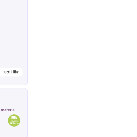
Tutti i libri
L'orientalizzante a Capua. Contesti e materiali dagli scavi di Werner Johannowsky nella necropoli di Fornaci. Nuova ediz.