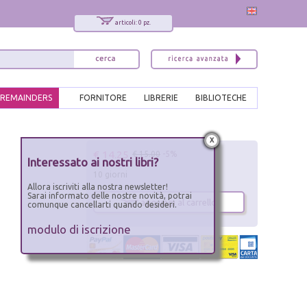
articoli: 0 pz.
REMAINDERS
FORNITORE
LIBRERIE
BIBLIOTECHE
x
€ 14.25
€ 15.00
-5%
Interessato ai nostri libri?
10 giorni
Allora iscriviti alla nostra newsletter!
Sarai informato delle nostre novità, potrai
aggiungi al carrello
comunque cancellarti quando desideri.
modulo di iscrizione