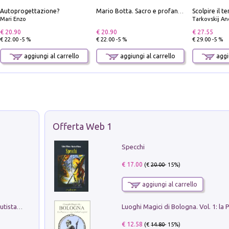
Autoprogettazione?
Mario Botta. Sacro e profano-Sacred and profane
Mari Enzo
Tarkovskij An
€ 20.90
€ 20.90
€ 27.55
€ 22.00 -5 %
€ 22.00 -5 %
€ 29.00 -5 %
aggiungi al carrello
aggiungi al carrello
aggiu
Offerta Web 1
Specchi
€ 17.00
(€
20.00
- 15%)
aggiungi al carrello
Pietro Bellotti Detto Canaletty. Un Vedutista Veneziano nella Francia dell'Ancien Régime
€ 12.58
(€
14.80
- 15%)