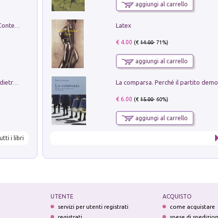
aggiungi al carrello
Latex
in alto! Livello A1. Con CD-Audio. Con Contenuto digitale per accesso on line
€ 4.00
(€
14.00
- 71%)
aggiungi al carrello
Conte e Mattarella. Sul palcoscenico e dietro le quinte del Quirinale. Un racconto sulle istituzioni
€ 6.00
(€
15.00
- 60%)
aggiungi al carrello
utti i libri
UTENTE
ACQUISTO
servizi per utenti registrati
come acquistare
registrati
spese di spedizio