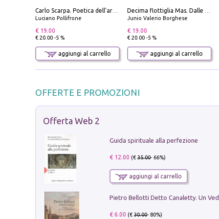
Carlo Scarpa. Poetica dell'arredo. Tavoli e sedie-Poetics of furniture. Tables and chairs. Ediz. bilingue
Decima flottiglia Mas. Dalle origini all'armistizio
Luciano Pollifrone
Junio Valerio Borghese
€ 19.00
€ 19.00
€ 20.00 -5 %
€ 20.00 -5 %
aggiungi al carrello
aggiungi al carrello
OFFERTE E PROMOZIONI
Offerta Web 2
Guida spirituale alla perfezione
€ 12.00
(€
35.00
- 66%)
aggiungi al carrello
€ 6.00
(€
30.00
- 80%)