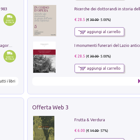
1983
€ 28.5
(€
30.00
- 5.00%)
aggiungi al carrello
Pastori. Sguardi contemporanei tra il Lagorai e la pianura. Ediz. illustrata
€ 28.5
(€
30.00
- 5.00%)
aggiungi al carrello
utti i libri
Offerta Web 3
Frutta & Verdura
€ 6.00
(€
14.00
- 57%)