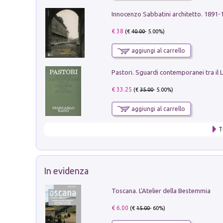
Innocenzo Sabbatini architetto. 1891-
€ 38
(€
40.00
- 5.00%)
aggiungi al carrello
€ 33.25
(€
35.00
- 5.00%)
aggiungi al carrello
T
In evidenza
Toscana. L'Atelier della Bestemmia
€ 6.00
(€
15.00
- 60%)