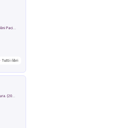
Il Filo Della Pace. Storia di Ezio Bartalini Pacifista
Tutti i libri
Dromos. Libro periodico di architettura. (2026). Vol. 15: Post-model