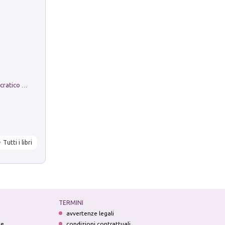
La comparsa. Perché il partito democratico non è mai nato
Tutti i libri
TERMINI
avvertenze legali
ne
condizioni contrattuali