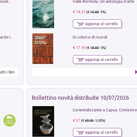
Valle Bormida. Un'antologia d'arte
Memorial Santa Giulia. Sculture per la resistenza Monchio di Palagano
€ 14.25
(€
15.00
- 5%)
aggiungi al carrello
Di colori e di ricordi
Sofiana. In Sicilia centro-meridionale (tardo III-metà IX secolo d.C.): dall'agro-town tardo-imperiale al villaggio medio-bizantino. Nuova ediz.
€ 17.10
(€
18.00
- 5%)
aggiungi al carrello
utti i libri
Bollettino novità distribuite 10/07/2026
€ 57
(€
60.00
- 5.00%)
aggiungi al carrello