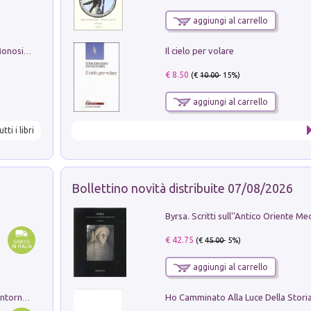
aggiungi al carrello
Il cielo per volare
La seduzione del gusto con Pipero & Monosilio
€ 8.50
(€
10.00
- 15%)
aggiungi al carrello
utti i libri
Bollettino novità distribuite 07/08/2026
€ 42.75
(€
45.00
- 5%)
aggiungi al carrello
Ruderi delle ville Romano Sabine nei dintorni di Poggio Mirteto. Illustrati dal dott.re prof.re cav.re Ercole Nardi regio ispettore degli scavi e monumenti. Anno 1885. Tavole e studio. Con 25 tavole fuori testo in cartella editoriale