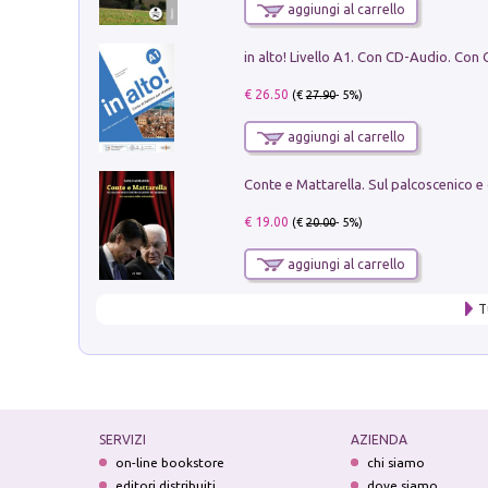
aggiungi al carrello
€ 26.50
(€
27.90
- 5%)
aggiungi al carrello
€ 19.00
(€
20.00
- 5%)
aggiungi al carrello
T
SERVIZI
AZIENDA
on-line bookstore
chi siamo
editori distribuiti
dove siamo